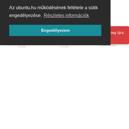
Az ubuntu.hu működésének feltétele a sütik
engedélyezése.
Részletes információk
Engedélyezem
Hoppá! Valami hiba történt. Frissítse az oldalt és próbálja meg újra.
Bejelentkezés
Főoldal
Címkék
Kezdőoldal
Blog
ÁSZF
Szabályzat
Kapcsolat
ubuntu.hu :: Magyar Ubuntu Közösség
© 2007 – 2026