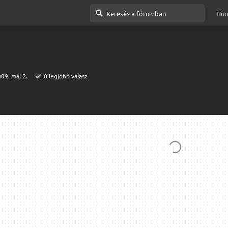
Hun
09. máj 2.
0
legjobb válasz