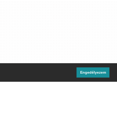
Engedélyezem
i csatornáink:
[M]
IRC
rtalma, ahol másként nem jelezzük,
ommons Nevezd meg! – Így add tovább!
licenc