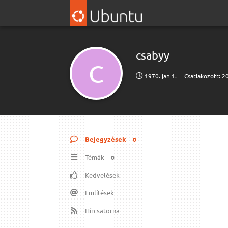
csabyy
C
1970. jan 1.
Csatlakozott:
20
Bejegyzések
0
Témák
0
Kedvelések
Említések
Hírcsatorna