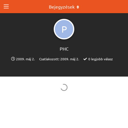
Bejegyzések
P
PHC
2009. máj 2.
Csatlakozott:
2009. máj 2.
0
legjobb válasz