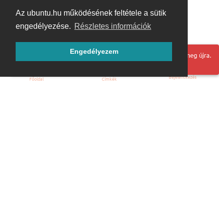
Az ubuntu.hu működésének feltétele a sütik
engedélyezése.
Részletes információk
Engedélyezem
Hoppá! Valami hiba történt. Frissítse az oldalt és próbálja meg újra.
Bejelentkezés
Főoldal
Címkék
Kezdőoldal
Blog
ÁSZF
Szabályzat
Kapcsolat
ubuntu.hu :: Magyar Ubuntu Közösség
© 2007 – 2026