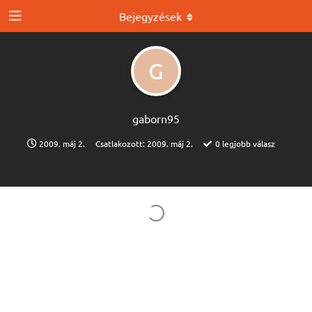
Bejegyzések
G
gaborn95
2009. máj 2.
Csatlakozott:
2009. máj 2.
0
legjobb válasz