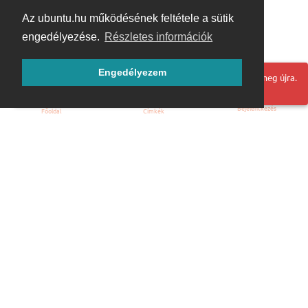
Az ubuntu.hu működésének feltétele a sütik
engedélyezése.
Részletes információk
Engedélyezem
Hoppá! Valami hiba történt. Frissítse az oldalt és próbálja meg újra.
Bejelentkezés
Főoldal
Címkék
Kezdőoldal
Blog
ÁSZF
Szabályzat
Kapcsolat
ubuntu.hu :: Magyar Ubuntu Közösség
© 2007 – 2026