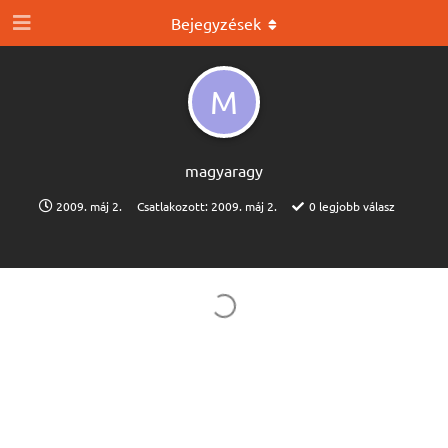
Bejegyzések
M
magyaragy
2009. máj 2.
Csatlakozott:
2009. máj 2.
0
legjobb válasz