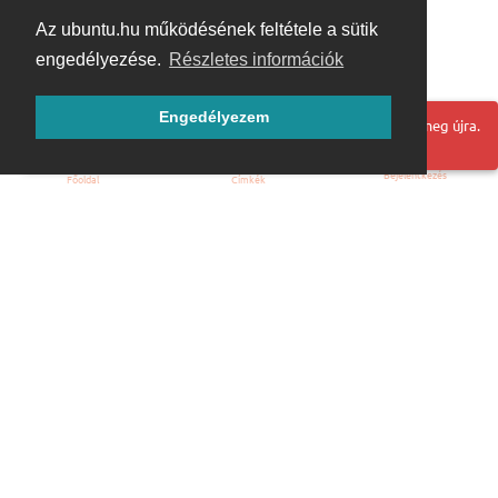
Az ubuntu.hu működésének feltétele a sütik
engedélyezése.
Részletes információk
Engedélyezem
Hoppá! Valami hiba történt. Frissítse az oldalt és próbálja meg újra.
Bejelentkezés
Főoldal
Címkék
Kezdőoldal
Blog
ÁSZF
Szabályzat
Kapcsolat
ubuntu.hu :: Magyar Ubuntu Közösség
© 2007 – 2026