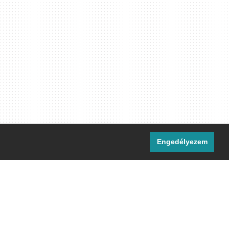
Engedélyezem
i csatornáink:
[M]
IRC
rtalma, ahol másként nem jelezzük,
ommons Nevezd meg! – Így add tovább!
licenc