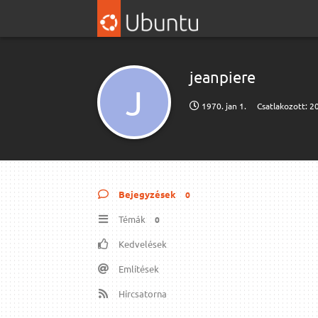
jeanpiere
J
1970. jan 1.
Csatlakozott:
20
Bejegyzések
0
Témák
0
Kedvelések
Említések
Hírcsatorna