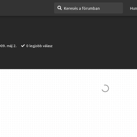
Hun
09. máj 2.
0
legjobb válasz