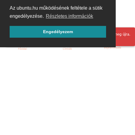
Az ubuntu.hu működésének feltétele a sütik
engedélyezése.
Részletes információk
Engedélyezem
Hoppá! Valami hiba történt. Frissítse az oldalt és próbálja meg újra.
Bejelentkezés
Főoldal
Címkék
Kezdőoldal
Blog
ÁSZF
Szabályzat
Kapcsolat
ubuntu.hu :: Magyar Ubuntu Közösség
© 2007 – 2026