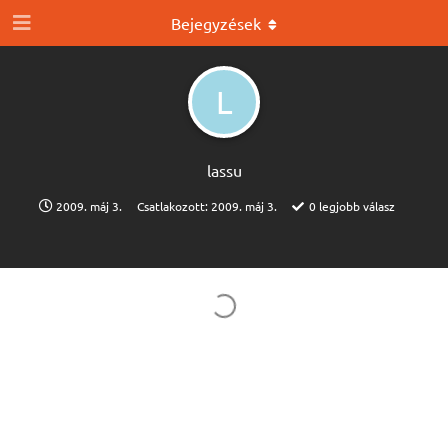
Bejegyzések
L
lassu
2009. máj 3.
Csatlakozott:
2009. máj 3.
0
legjobb válasz