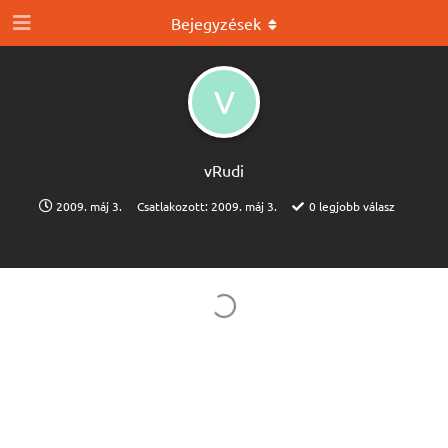
Bejegyzések
V
vRudi
2009. máj 3.
Csatlakozott:
2009. máj 3.
0
legjobb válasz