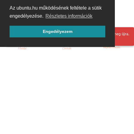
Az ubuntu.hu működésének feltétele a sütik
engedélyezése.
Részletes információk
Engedélyezem
Hoppá! Valami hiba történt. Frissítse az oldalt és próbálja meg újra.
Bejelentkezés
Főoldal
Címkék
Kezdőoldal
Blog
ÁSZF
Szabályzat
Kapcsolat
ubuntu.hu :: Magyar Ubuntu Közösség
© 2007 – 2026