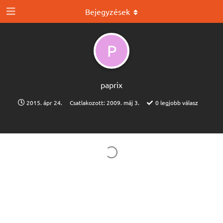
Bejegyzések
P
paprix
2015. ápr 24.
Csatlakozott:
2009. máj 3.
0
legjobb válasz