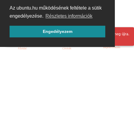
Az ubuntu.hu működésének feltétele a sütik
engedélyezése.
Részletes információk
Engedélyezem
Hoppá! Valami hiba történt. Frissítse az oldalt és próbálja meg újra.
Bejelentkezés
Főoldal
Címkék
Kezdőoldal
Blog
ÁSZF
Szabályzat
Kapcsolat
ubuntu.hu :: Magyar Ubuntu Közösség
© 2007 – 2026