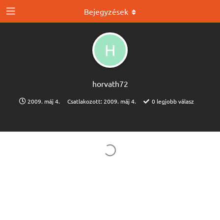
Bejegyzések
H
horvath72
2009. máj 4.
Csatlakozott:
2009. máj 4.
0
legjobb válasz