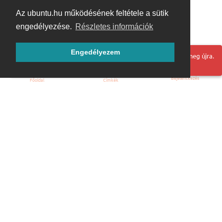
Az ubuntu.hu működésének feltétele a sütik
engedélyezése.
Részletes információk
Engedélyezem
Hoppá! Valami hiba történt. Frissítse az oldalt és próbálja meg újra.
Bejelentkezés
Főoldal
Címkék
Kezdőoldal
Blog
ÁSZF
Szabályzat
Kapcsolat
ubuntu.hu :: Magyar Ubuntu Közösség
© 2007 – 2026