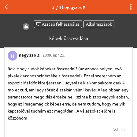
3
. /
4
bejegyzés
Asztali felhasználás
Alkalmazások
képek összeadása
nagy.​zsolt
2009. ápr 25.
N
üdv. Hogy tudok képeket összeadni? (az azonos helyen levő
pixelek azonos színértékeit összeadni). Ezzel szeretném az
expozíciós időt kiterjeszteni, ugyanis a kis kompaktom csak 4
mp-et tud, ami egy sötét éjszakán vajmi kevés. A legjobban egy
parancssoros megoldás érdekelne... szinte biztos vagyok abban,
hogy az Imagemagick képes erre, de nem tudom, hogy melyik
kapcsolóval tudnám ezt megoldani. A válaszokat előre is
köszönöm
Válasz