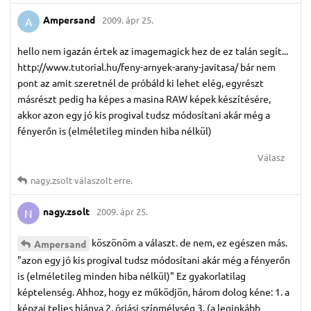
Ampersand
2009. ápr 25.
A
hello nem igazán értek az imagemagick hez de ez talán segít...
http://www.tutorial.hu/feny-arnyek-arany-javitasa/ bár nem
pont az amit szeretnél de próbáld ki lehet elég, egyrészt
másrészt pedig ha képes a masina RAW képek készítésére,
akkor azon egy jó kis progival tudsz módosítani akár még a
fényerőn is (elméletileg minden hiba nélkül)
Válasz
nagy.​zsolt
válaszolt erre.
nagy.​zsolt
2009. ápr 25.
N
köszönöm a választ. de nem, ez egészen más.
Ampersand
"azon egy jó kis progival tudsz módosítani akár még a fényerőn
is (elméletileg minden hiba nélkül)" Ez gyakorlatilag
képtelenség. Ahhoz, hogy ez működjön, három dolog kéne: 1. a
képzaj teljes hiánya 2. óriási színmélység 3. (a leginkább