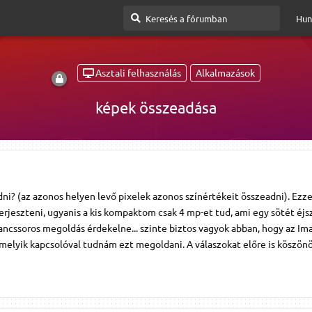
Hun
Asztali felhasználás
Alkalmazások
képek összeadása
i? (az azonos helyen levő pixelek azonos színértékeit összeadni). Ezze
erjeszteni, ugyanis a kis kompaktom csak 4 mp-et tud, ami egy sötét éj
rancssoros megoldás érdekelne... szinte biztos vagyok abban, hogy az I
melyik kapcsolóval tudnám ezt megoldani. A válaszokat előre is köszö