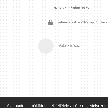
ENNYIVEL KÉSŐBB:
13 ÉV
administrator
2022. ápr 18.
lezár
Válasz írása…
Az ubuntu.hu működésének feltétele a sütik engedélyezés