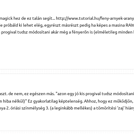
agick hez de ez talán segít... http://www.tutorial.hu/feny-arnyek-arany
de próbáld ki lehet elég, egyrészt másrészt pedig ha képes a masina RA
is progival tudsz módosítani akár még a fényerőn is (elméletileg minden 
szt. de nem, ez egészen más. "azon egy jó kis progival tudsz módosítan
n hiba nélkül)" Ez gyakorlatilag képtelenség. Ahhoz, hogy ez működjön
nya 2. óriási színmélység 3. (a leginkább mellékes) a tömörítési 'zaj' hián