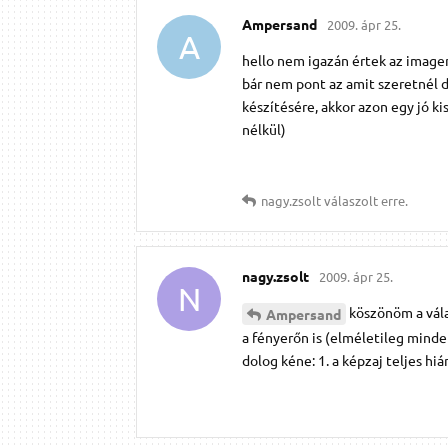
Ampersand
2009. ápr 25.
A
hello nem igazán értek az imagem
bár nem pont az amit szeretnél 
készítésére, akkor azon egy jó k
nélkül)
nagy.​zsolt
válaszolt erre.
nagy.​zsolt
2009. ápr 25.
N
köszönöm a vála
Ampersand
a fényerőn is (elméletileg minde
dolog kéne: 1. a képzaj teljes hiá