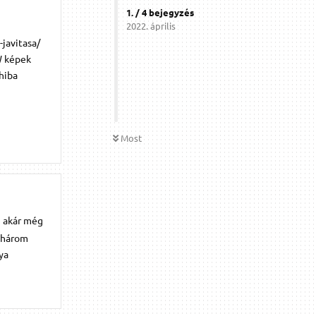
1
. /
4
bejegyzés
2022. április
-javitasa/
W képek
hiba
Most
i akár még
, három
ya