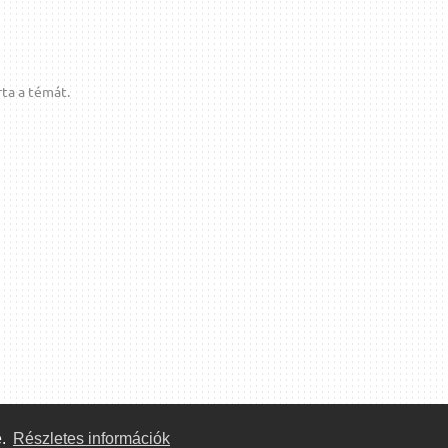
ta a témát.
e.
Részletes információk