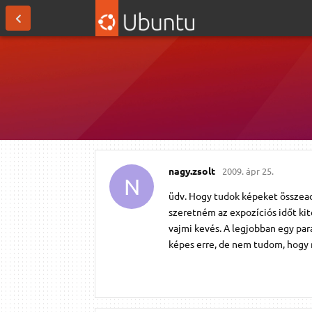
nagy.​zsolt
2009. ápr 25.
N
üdv. Hogy tudok képeket összeadn
szeretném az expozíciós időt kit
vajmi kevés. A legjobban egy pa
képes erre, de nem tudom, hogy 