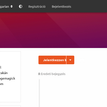
garian
Regisztráció
Bejelentkezés
Jelentkezzen be a válaszhoz
l
szakán
Eredeti bejegyzés
magemagick
nöm