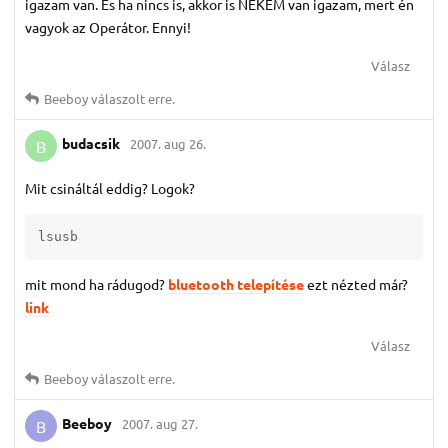
igazam van. És ha nincs is, akkor is NEKEM van igazam, mert én
vagyok az Operátor. Ennyi!
Válasz
Beeboy
válaszolt erre.
budacsik
2007. aug 26.
B
Mit csináltál eddig? Logok?
lsusb
mit mond ha rádugod?
bluetooth telepítése
ezt nézted már?
link
Válasz
Beeboy
válaszolt erre.
Beeboy
2007. aug 27.
B