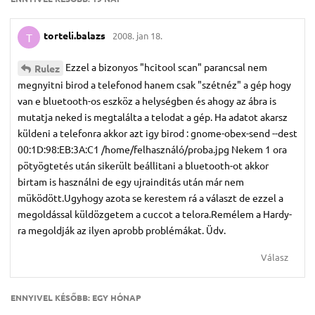
torteli.​balazs
2008. jan 18.
T
Ezzel a bizonyos "hcitool scan" parancsal nem
Rulez
megnyitni birod a telefonod hanem csak "szétnéz" a gép hogy
van e bluetooth-os eszköz a helységben és ahogy az ábra is
mutatja neked is megtalálta a telodat a gép. Ha adatot akarsz
küldeni a telefonra akkor azt igy birod : gnome-obex-send --dest
00:1D:98:EB:3A:C1 /home/felhasználó/proba.jpg Nekem 1 ora
pötyögtetés után sikerült beállitani a bluetooth-ot akkor
birtam is használni de egy ujrainditás után már nem
müködött.Ugyhogy azota se kerestem rá a választ de ezzel a
megoldással küldözgetem a cuccot a telora.Remélem a Hardy-
ra megoldják az ilyen aprobb problémákat. Üdv.
Válasz
ENNYIVEL KÉSŐBB:
EGY HÓNAP