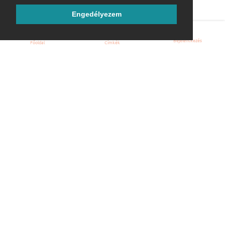
Engedélyezem
Bejelentkezés
Főoldal
Címkék
Kezdőoldal
Blog
ÁSZF
Szabályzat
Kapcsolat
ubuntu.hu :: Magyar Ubuntu Közösség
© 2007 – 2026
Önkéntes segítők:
Megtekintés