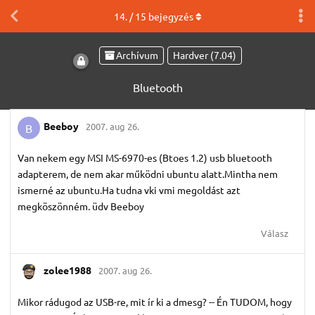
14
. /
15
bejegyzés
Archívum
Hardver (7.04)
Bluetooth
Beeboy
2007. aug 26.
B
Van nekem egy MSI MS-6970-es (Btoes 1.2) usb bluetooth
adapterem, de nem akar működni ubuntu alatt.Mintha nem
ismerné az ubuntu.Ha tudna vki vmi megoldást azt
megköszönném. üdv Beeboy
Válasz
zolee1988
2007. aug 26.
Mikor rádugod az USB-re, mit ír ki a dmesg? -- Én TUDOM, hogy