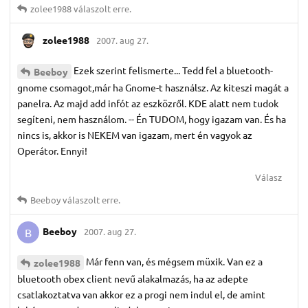
zolee1988
válaszolt erre.
zolee1988
2007. aug 27.
Ezek szerint felismerte... Tedd fel a bluetooth-
Beeboy
gnome csomagot,már ha Gnome-t használsz. Az kiteszi magát a
panelra. Az majd add infót az eszközről. KDE alatt nem tudok
segíteni, nem használom. -- Én TUDOM, hogy igazam van. És ha
nincs is, akkor is NEKEM van igazam, mert én vagyok az
Operátor. Ennyi!
Válasz
Beeboy
válaszolt erre.
Beeboy
2007. aug 27.
B
Már fenn van, és mégsem müxik. Van ez a
zolee1988
bluetooth obex client nevű alakalmazás, ha az adepte
csatlakoztatva van akkor ez a progi nem indul el, de amint