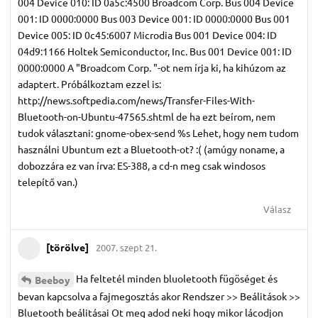
004 Device 010: ID 0a5c:4500 Broadcom Corp. Bus 004 Device
001: ID 0000:0000 Bus 003 Device 001: ID 0000:0000 Bus 001
Device 005: ID 0c45:6007 Microdia Bus 001 Device 004: ID
04d9:1166 Holtek Semiconductor, Inc. Bus 001 Device 001: ID
0000:0000 A "Broadcom Corp. "-ot nem írja ki, ha kihúzom az
adaptert. Próbálkoztam ezzel is:
http://news.softpedia.com/news/Transfer-Files-With-
Bluetooth-on-Ubuntu-47565.shtml de ha ezt beírom, nem
tudok választani: gnome-obex-send %s Lehet, hogy nem tudom
használni Ubuntum ezt a Bluetooth-ot? :( (amúgy noname, a
dobozzára ez van írva: ES-388, a cd-n meg csak windosos
telepítő van.)
Válasz
[törölve]
2007. szept 21.
Ha feltetél minden bluoletooth fügöséget és
Beeboy
bevan kapcsolva a fajmegosztás akor Rendszer >> Beálitások >>
Bluetooth beálitásai Ot meg adod neki hogy mikor lácodjon