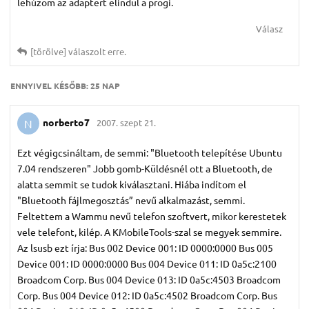
lehúzom az adaptert elindul a progi.
Válasz
[törölve]
válaszolt erre.
ENNYIVEL KÉSŐBB:
25 NAP
norberto7
2007. szept 21.
N
Ezt végigcsináltam, de semmi: "Bluetooth telepítése Ubuntu
7.04 rendszeren" Jobb gomb-Küldésnél ott a Bluetooth, de
alatta semmit se tudok kiválasztani. Hiába indítom el
"Bluetooth fájlmegosztás” nevű alkalmazást, semmi.
Feltettem a Wammu nevű telefon szoftvert, mikor kerestetek
vele telefont, kilép. A KMobileTools-szal se megyek semmire.
Az lsusb ezt írja: Bus 002 Device 001: ID 0000:0000 Bus 005
Device 001: ID 0000:0000 Bus 004 Device 011: ID 0a5c:2100
Broadcom Corp. Bus 004 Device 013: ID 0a5c:4503 Broadcom
Corp. Bus 004 Device 012: ID 0a5c:4502 Broadcom Corp. Bus