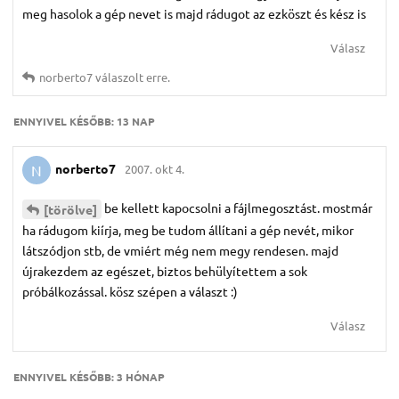
meg hasolok a gép nevet is majd rádugot az ezköszt és kész is
Válasz
norberto7
válaszolt erre.
ENNYIVEL KÉSŐBB:
13 NAP
norberto7
2007. okt 4.
N
be kellett kapocsolni a fájlmegosztást. mostmár
[törölve]
ha rádugom kiírja, meg be tudom állítani a gép nevét, mikor
látszódjon stb, de vmiért még nem megy rendesen. majd
újrakezdem az egészet, biztos behülyítettem a sok
próbálkozással. kösz szépen a választ :)
Válasz
ENNYIVEL KÉSŐBB:
3 HÓNAP