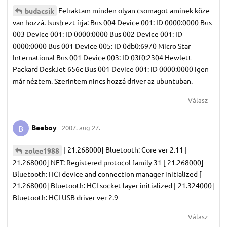
Felraktam minden olyan csomagot aminek köze
budacsik
van hozzá. lsusb ezt írja: Bus 004 Device 001: ID 0000:0000 Bus
003 Device 001: ID 0000:0000 Bus 002 Device 001: ID
0000:0000 Bus 001 Device 005: ID 0db0:6970 Micro Star
International Bus 001 Device 003: ID 03f0:2304 Hewlett-
Packard DeskJet 656c Bus 001 Device 001: ID 0000:0000 Igen
már néztem. Szerintem nincs hozzá driver az ubuntuban.
Válasz
Beeboy
2007. aug 27.
B
[ 21.268000] Bluetooth: Core ver 2.11 [
zolee1988
21.268000] NET: Registered protocol family 31 [ 21.268000]
Bluetooth: HCI device and connection manager initialized [
21.268000] Bluetooth: HCI socket layer initialized [ 21.324000]
Bluetooth: HCI USB driver ver 2.9
Válasz