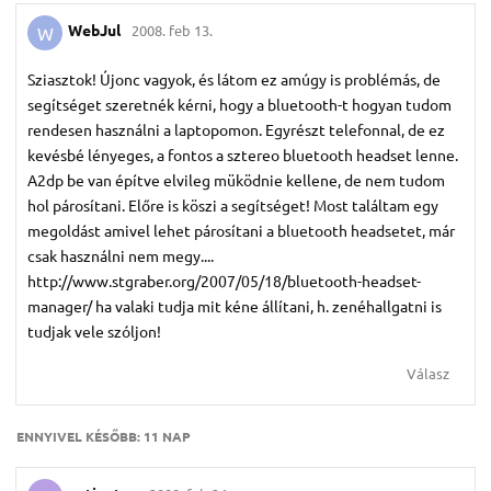
WebJul
2008. feb 13.
W
Sziasztok! Újonc vagyok, és látom ez amúgy is problémás, de
segítséget szeretnék kérni, hogy a bluetooth-t hogyan tudom
rendesen használni a laptopomon. Egyrészt telefonnal, de ez
kevésbé lényeges, a fontos a sztereo bluetooth headset lenne.
A2dp be van építve elvileg müködnie kellene, de nem tudom
hol párosítani. Előre is köszi a segítséget! Most találtam egy
megoldást amivel lehet párosítani a bluetooth headsetet, már
csak használni nem megy....
http://www.stgraber.org/2007/05/18/bluetooth-headset-
manager/ ha valaki tudja mit kéne állítani, h. zenéhallgatni is
tudjak vele szóljon!
Válasz
ENNYIVEL KÉSŐBB:
11 NAP