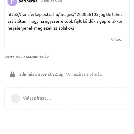
petipetya
2008. feb 24.
P
http://transferkep.extra.hu/images/1203856105.jpg Be lehet
azt állítani, hogy ha egyszerre több fájlt küldök a gépre, akkor
ne jelenjenek meg ezek az ablakok?
Válasz
ENNYIVEL KÉSŐBB:
14 ÉV
administrator
2022. ápr 18.
lezárta a témát.
Válasz írása…