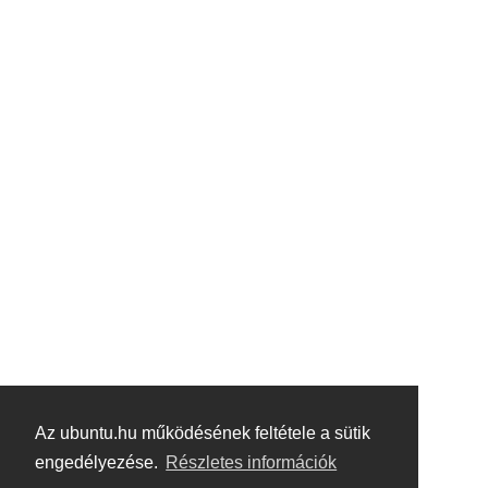
Az ubuntu.hu működésének feltétele a sütik
engedélyezése.
Részletes információk