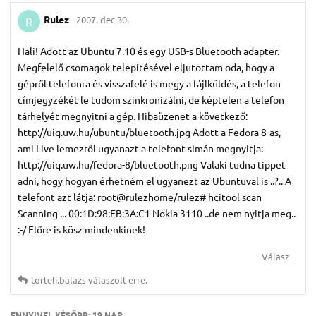
Rulez
2007. dec 30.
R
Hali! Adott az Ubuntu 7.10 és egy USB-s Bluetooth adapter.
Megfelelő csomagok telepítésével eljutottam oda, hogy a
gépről telefonra és visszafelé is megy a fájlküldés, a telefon
címjegyzékét le tudom szinkronizálni, de képtelen a telefon
tárhelyét megnyitni a gép. Hibaüzenet a következő:
http://uiq.uw.hu/ubuntu/bluetooth.jpg Adott a Fedora 8-as,
ami Live lemezről ugyanazt a telefont simán megnyitja:
http://uiq.uw.hu/fedora-8/bluetooth.png Valaki tudna tippet
adni, hogy hogyan érhetném el ugyanezt az Ubuntuval is ..?.. A
telefont azt látja: root@rulezhome/rulez# hcitool scan
Scanning ... 00:1D:98:EB:3A:C1 Nokia 3110 ..de nem nyitja meg..
:-/ Előre is kösz mindenkinek!
Válasz
torteli.​balazs
válaszolt erre.
ENNYIVEL KÉSŐBB:
19 NAP