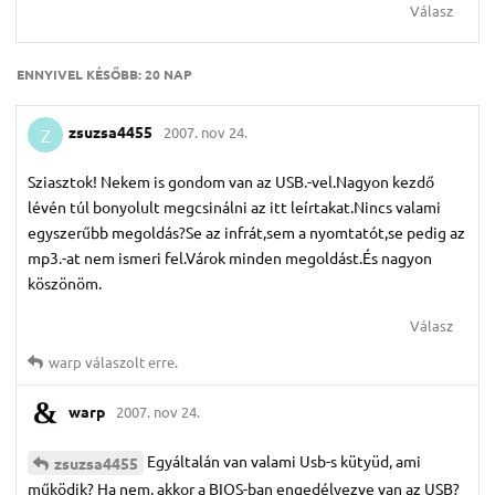
Válasz
ENNYIVEL KÉSŐBB:
20 NAP
zsuzsa4455
2007. nov 24.
Z
Sziasztok! Nekem is gondom van az USB.-vel.Nagyon kezdő
lévén túl bonyolult megcsinálni az itt leírtakat.Nincs valami
egyszerűbb megoldás?Se az infrát,sem a nyomtatót,se pedig az
mp3.-at nem ismeri fel.Várok minden megoldást.És nagyon
köszönöm.
Válasz
warp
válaszolt erre.
warp
2007. nov 24.
Egyáltalán van valami Usb-s kütyüd, ami
zsuzsa4455
működik? Ha nem, akkor a BIOS-ban engedélyezve van az USB?