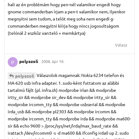
hali az én problémám hogy pen-nél valamikor engedi hogy
gnome commanderban írjam a pen-t valamikor nem, ilyenkor
megnyitni sem tudom, a telót meg soha nem engedi g-
commanderben megyitni kiírja hogy nincs jogosultságom
(telónál 2 eszköz van:teló + memkártya)
Válasz
polyazoli
2008. ápr 19.
P
Válaszolok magamnak: Nokia 6234 telefon és
polyazoli
MA-620 usb infra adapter. 1. sudo-ként futtatom az alábbi
tartalmú fájlt (pl. infra.sh) modprobe irlan && modprobe
irtty_sir && modprobe sir_dev && modprobe irtty_sir &&
modprobe ircomm_tty && modprobe usbserial && modprobe
irda_usb && modprobe pl2303 && modprobe ircomm &&
modprobe ircomm_tty && modprobe irda && modprobe ma600-
sir && echo 9600 > /proc/sys/net/irda/max_baud_rate &&
irattach /dev/ircomm0 -s -d ma600 && ifconfig irda0 up 2. sudo