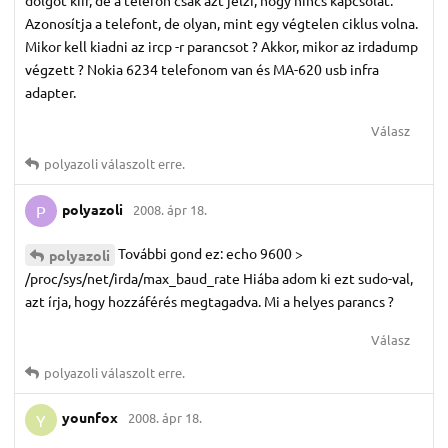
Azonosítja a telefont, de olyan, mint egy végtelen ciklus volna.
Mikor kell kiadni az ircp -r parancsot ? Akkor, mikor az irdadump
végzett ? Nokia 6234 telefonom van és MA-620 usb infra
adapter.
Válasz
polyazoli
válaszolt erre.
polyazoli
2008. ápr 18.
P
További gond ez: echo 9600 >
polyazoli
/proc/sys/net/irda/max_baud_rate Hiába adom ki ezt sudo-val,
azt írja, hogy hozzáférés megtagadva. Mi a helyes parancs ?
Válasz
polyazoli
válaszolt erre.
younfox
2008. ápr 18.
Y