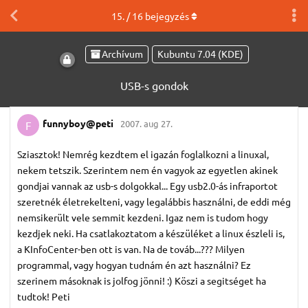
15
. /
16
bejegyzés
Archívum
Kubuntu 7.04 (KDE)
USB-s gondok
funnyboy@peti
2007. aug 27.
F
Sziasztok! Nemrég kezdtem el igazán foglalkozni a linuxal,
nekem tetszik. Szerintem nem én vagyok az egyetlen akinek
gondjai vannak az usb-s dolgokkal... Egy usb2.0-ás infraportot
szeretnék életrekelteni, vagy legalábbis használni, de eddi még
nemsikerült vele semmit kezdeni. Igaz nem is tudom hogy
kezdjek neki. Ha csatlakoztatom a készüléket a linux észleli is,
a KInfoCenter-ben ott is van. Na de továb...??? Milyen
programmal, vagy hogyan tudnám én azt használni? Ez
szerinem másoknak is jolfog jönni! :) Köszi a segitséget ha
tudtok! Peti