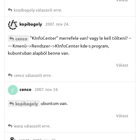
kopibagoly
válaszolt erre.
kopibagoly
2007. nov 24.
"KInfoCenter" merrefele van? vagy le kell tölteni? --
cenco
--- Kmenü-->Rendszer-->KInfoCenter kde-s program,
kubuntuban alapból benne van.
Válasz
cenco
válaszolt erre.
cenco
2007. nov 24.
C
ubuntum van.
kopibagoly
Válasz
warp
válaszolt erre.