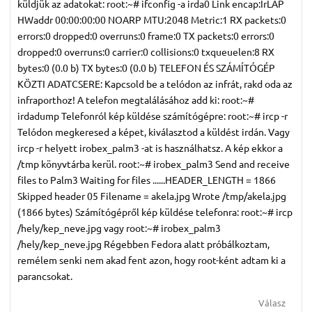
küldjük az adatokat: root:~# ifconfig -a irda0 Link encap:IrLAP
HWaddr 00:00:00:00 NOARP MTU:2048 Metric:1 RX packets:0
errors:0 dropped:0 overruns:0 frame:0 TX packets:0 errors:0
dropped:0 overruns:0 carrier:0 collisions:0 txqueuelen:8 RX
bytes:0 (0.0 b) TX bytes:0 (0.0 b) TELEFON ÉS SZÁMÍTÓGÉP
KÖZTI ADATCSERE: Kapcsold be a telódon az infrát, rakd oda az
infraporthoz! A telefon megtalálásához add ki: root:~#
irdadump Telefonról kép küldése számítógépre: root:~# ircp -r
Telódon megkeresed a képet, kiválasztod a küldést irdán. Vagy
ircp -r helyett irobex_palm3 -at is használhatsz. A kép ekkor a
/tmp könyvtárba kerül. root:~# irobex_palm3 Send and receive
files to Palm3 Waiting for files ......HEADER_LENGTH = 1866
Skipped header 05 Filename = akela.jpg Wrote /tmp/akela.jpg
(1866 bytes) Számítógépről kép küldése telefonra: root:~# ircp
/hely/kep_neve.jpg vagy root:~# irobex_palm3
/hely/kep_neve.jpg Régebben Fedora alatt próbálkoztam,
remélem senki nem akad fent azon, hogy root-ként adtam ki a
parancsokat.
Válasz