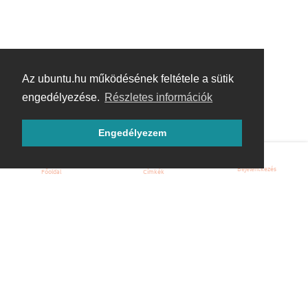
Az ubuntu.hu működésének feltétele a sütik
engedélyezése.
Részletes információk
Engedélyezem
Bejelentkezés
Főoldal
Címkék