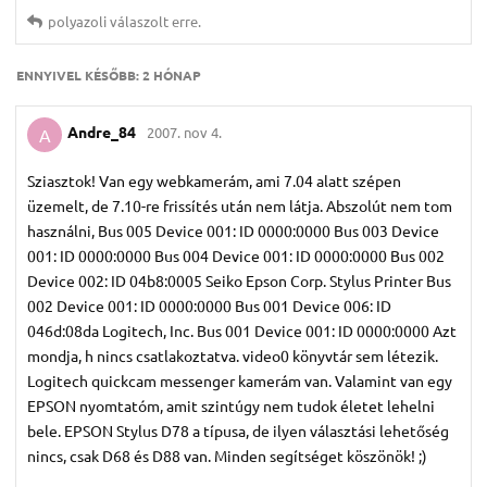
polyazoli
válaszolt erre.
ENNYIVEL KÉSŐBB:
2 HÓNAP
Andre_84
2007. nov 4.
A
Sziasztok! Van egy webkamerám, ami 7.04 alatt szépen
üzemelt, de 7.10-re frissítés után nem látja. Abszolút nem tom
használni, Bus 005 Device 001: ID 0000:0000 Bus 003 Device
001: ID 0000:0000 Bus 004 Device 001: ID 0000:0000 Bus 002
Device 002: ID 04b8:0005 Seiko Epson Corp. Stylus Printer Bus
002 Device 001: ID 0000:0000 Bus 001 Device 006: ID
046d:08da Logitech, Inc. Bus 001 Device 001: ID 0000:0000 Azt
mondja, h nincs csatlakoztatva. video0 könyvtár sem létezik.
Logitech quickcam messenger kamerám van. Valamint van egy
EPSON nyomtatóm, amit szintúgy nem tudok életet lehelni
bele. EPSON Stylus D78 a típusa, de ilyen választási lehetőség
nincs, csak D68 és D88 van. Minden segítséget köszönök! ;)