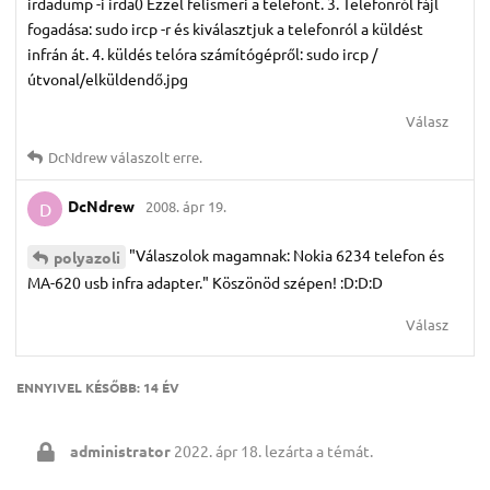
irdadump -i irda0 Ezzel felismeri a telefont. 3. Telefonról fájl
fogadása: sudo ircp -r és kiválasztjuk a telefonról a küldést
infrán át. 4. küldés telóra számítógépről: sudo ircp /
útvonal/elküldendő.jpg
Válasz
DcNdrew
válaszolt erre.
DcNdrew
2008. ápr 19.
D
"Válaszolok magamnak: Nokia 6234 telefon és
polyazoli
MA-620 usb infra adapter." Köszönöd szépen! :D:D:D
Válasz
ENNYIVEL KÉSŐBB:
14 ÉV
administrator
2022. ápr 18.
lezárta a témát.