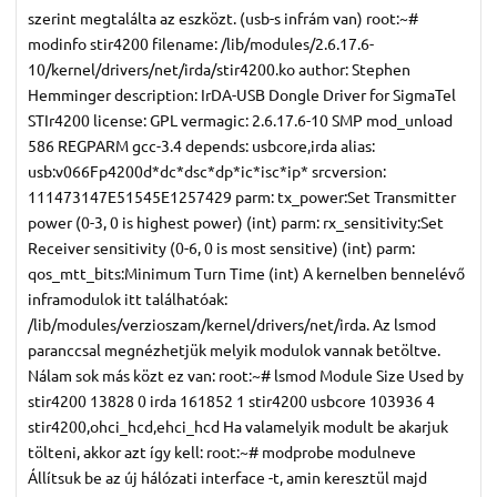
szerint megtalálta az eszközt. (usb-s infrám van) root:~#
modinfo stir4200 filename: /lib/modules/2.6.17.6-
10/kernel/drivers/net/irda/stir4200.ko author: Stephen
Hemminger
description: IrDA-USB Dongle Driver for SigmaTel
STIr4200 license: GPL vermagic: 2.6.17.6-10 SMP mod_unload
586 REGPARM gcc-3.4 depends: usbcore,irda alias:
usb:v066Fp4200d*dc*dsc*dp*ic*isc*ip* srcversion:
111473147E51545E1257429 parm: tx_power:Set Transmitter
power (0-3, 0 is highest power) (int) parm: rx_sensitivity:Set
Receiver sensitivity (0-6, 0 is most sensitive) (int) parm:
qos_mtt_bits:Minimum Turn Time (int) A kernelben bennelévő
inframodulok itt találhatóak:
/lib/modules/verzioszam/kernel/drivers/net/irda. Az lsmod
paranccsal megnézhetjük melyik modulok vannak betöltve.
Nálam sok más közt ez van: root:~# lsmod Module Size Used by
stir4200 13828 0 irda 161852 1 stir4200 usbcore 103936 4
stir4200,ohci_hcd,ehci_hcd Ha valamelyik modult be akarjuk
tölteni, akkor azt így kell: root:~# modprobe modulneve
Állítsuk be az új hálózati interface -t, amin keresztül majd