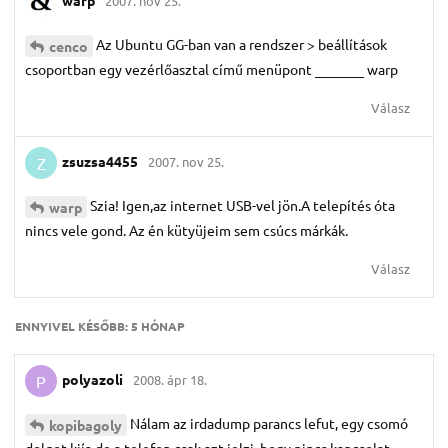
warp
2007. nov 25.
Az Ubuntu GG-ban van a rendszer > beállítások
cenco
csoportban egy vezérlőasztal című menüpont _______ warp
Válasz
zsuzsa4455
2007. nov 25.
Z
Szia! Igen,az internet USB-vel jön.A telepítés óta
warp
nincs vele gond. Az én kütyüjeim sem csúcs márkák.
Válasz
ENNYIVEL KÉSŐBB:
5 HÓNAP
polyazoli
2008. ápr 18.
P
Nálam az irdadump parancs lefut, egy csomó
kopibagoly
dolgot kiír, de a telefon csak azt jelzi, hogy nincs kapcsolat.