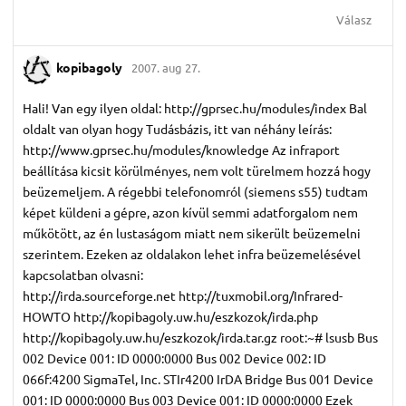
Válasz
kopibagoly
2007. aug 27.
Hali! Van egy ilyen oldal: http://gprsec.hu/modules/index Bal
oldalt van olyan hogy Tudásbázis, itt van néhány leírás:
http://www.gprsec.hu/modules/knowledge Az infraport
beállítása kicsit körülményes, nem volt türelmem hozzá hogy
beüzemeljem. A régebbi telefonomról (siemens s55) tudtam
képet küldeni a gépre, azon kívül semmi adatforgalom nem
műkötött, az én lustaságom miatt nem sikerült beüzemelni
szerintem. Ezeken az oldalakon lehet infra beüzemelésével
kapcsolatban olvasni:
http://irda.sourceforge.net http://tuxmobil.org/Infrared-
HOWTO http://kopibagoly.uw.hu/eszkozok/irda.php
http://kopibagoly.uw.hu/eszkozok/irda.tar.gz root:~# lsusb Bus
002 Device 001: ID 0000:0000 Bus 002 Device 002: ID
066f:4200 SigmaTel, Inc. STIr4200 IrDA Bridge Bus 001 Device
001: ID 0000:0000 Bus 003 Device 001: ID 0000:0000 Ezek