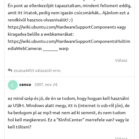
Én pont az ellenkezőjét tapasztaltam, mindent felismert eddig,
amit itt írtatok, pedig nem igazán csúcsmárkák... Ajánlom ezt a
rendkívűl hasznos olvasnivalót! ;-)
https://wiki.ubuntu.com/HardwareSupportComponents vagy
kiragadva belőle a webkamerákat:
https://wiki.ubuntu.com/HardwareSupportComponentsMultim
ediaWebCameras _______ warp
Válasz
zsuzsa4455
válaszolt erre.
cenco
2007. nov 24.
C
ez mind szép és jó, de én se tudom, hogy hogyan kell használni
az USB-t. Windows alatt megy, itt is (internet is usb-ről jön), de
ha bedugom pl az mp3-mat nem ad ki semmit, és nem tudom
hol kell megkeresni. Ez a "KInfoCenter" merrefele van? vagy le
kell tölteni?
Válasz