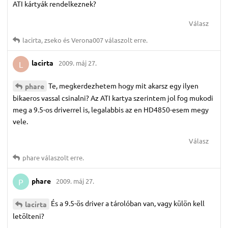
ATI kártyák rendelkeznek?
Válasz
lacirta
,
zseko
és
Verona007
válaszolt erre.
lacirta
2009. máj 27.
L
Te, megkerdezhetem hogy mit akarsz egy ilyen
phare
bikaeros vassal csinalni? Az ATI kartya szerintem jol fog mukodi
meg a 9.5-os driverrel is, legalabbis az en HD4850-esem megy
vele.
Válasz
phare
válaszolt erre.
phare
2009. máj 27.
P
És a 9.5-ös driver a tárolóban van, vagy külön kell
lacirta
letölteni?