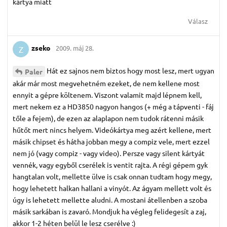
kártya miatt
Válasz
zseko
2009. máj 28.
Z
Hát ez sajnos nem biztos hogy most lesz, mert ugyan
Paler
akár már most megvehetném ezeket, de nem kellene most
ennyit a gépre költenem. Viszont valamit majd lépnem kell,
mert nekem ez a HD3850 nagyon hangos (+ még a tápventi - fáj
tőle a fejem), de ezen az alaplapon nem tudok rátenni másik
hűtőt mert nincs helyem. Videókártya meg azért kellene, mert
másik chipset és hátha jobban megy a compiz vele, mert ezzel
nem jó (vagy compiz - vagy video). Persze vagy silent kártyát
vennék, vagy egyből cserélek is ventit rajta. A régi gépem gyk
hangtalan volt, mellette ülve is csak onnan tudtam hogy megy,
hogy lehetett halkan hallani a vinyót. Az ágyam mellett volt és
úgy is lehetett mellette aludni. A mostani átellenben a szoba
másik sarkában is zavaró. Mondjuk ha végleg felidegesít a zaj,
akkor 1-2 héten belül le lesz cserélve :)