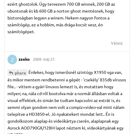
ezért ghostolok. Úgy tervezem 700 GB winnek, 200 GB az
ubuntunak és kb 600 GB a norton ghost mentésnek, hogy
biztonságban legyen a winem. Nekem nagyon fontos a
számítógép, ez a hobbim, más drága kocsit vesz, én
számítógépet.
Válasz
zseko
2009. máj 27.
Z
Érdekes, hogy ismerősnél szintúgy X1950 vga van,
phare
és mikor mentem rendbetenni a gépét - 'csekély' 835db vírusos
file.. - vittem a gyári linuxos lemezt is, és mutattam hogy
milyen; na, nála cd-ről bootolva már a normál állásban voltak a
visual effektek, és simán be tudtam kapcsolni az extrát is, és
semmi olyan gondom nem volt a compiz+video-val mint nálam
telepítve a HD3850-el. Jó nyakatekert mondat lett.. Én is
gondolkozom alaplap és videókártya cserén, alaplapnak egy
Asrock AOD790GX/128M lapot néztem ki, videokártyának egy