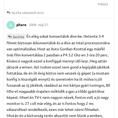
Válasz
lacirta
válaszolt erre.
phare
2009. máj 27.
P
Én elég sokat konvertálok divx-be. Hetente 3-4
lacirta
filmet biztosan átkonvertálok és a divx az intel processzorokra
van optimalizálva. Most az Auto Gordian Knottal egy másfél
órás film konvertálása 2 passban a P4 3.2 Ghz-en 3 óra 20 perc.
Kíváncsi vagyok ezzel a konfiggal mennyi idő lesz. Meg aztán
játszok a winen. Azt tudom ezzel nem gond a legújabb játékok
futtatása, de én öt évig biztos nem veszek új gépet (a mostani
konfig is kiszolgált ennyit) és szeretném ha öt múlva is jól
fussanak az új játékok, ráadásul az msi kártya gyári tuningos, 80
Mhz-el magasabb órajelen működik a gpu a többi gyártóhoz
képest. Mivel én TV-t nem nagyon nézek, fontos volt a jó nagy
monitor is. 27 coll már elég, és az is fontos hogy 2 ms
válaszidővel rendelkezik, ezen már lehet nézni filmeket.
Miután én a biztonság terén abszolút nem bízok a winben,