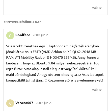
Válasz
ENNYIVEL KÉSŐBB:
5 NAP
Coolface
2009. jún 2.
C
Sziasztok! Szeretnék egy új laptopot amit ár/érték arányban
jónak látok: Asus F8TR (AMD Athlon 64 X2 QL62, 2048 MB
RAM, ATi Mobility Radeon® HD3470 256MB). Annyi lenne a
kérdésem, hogy az Ubuntu 9.04 milyen nehézségek árán fog
rajta futni? Sima alap install elég lesz vagy "trükközni" kell
majd pár dologban? Ahogy néztem nincs rajta az Asus laptopok
kompatibilitási listáján... :( Köszönöm előre is a véleményeket!
Válasz
Verona007
2009. jún 2.
V