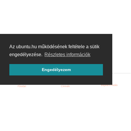
Az ubuntu.hu működésének feltétele a sütik
engedélyezése.
Részletes információk
Engedélyezem
Bejelentkezés
Főoldal
Címkék