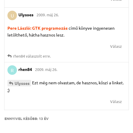
Ulysses
2009. máj 26.
U
Pere László: GTK programozás
című könyve ingyenesen
letölthető, hátha hasznos lesz.
Válasz
rhen84
válaszolt erre.
rhen84
2009. máj 26.
R
Ezt még nem olvastam, de hasznos, köszi a linket.
Ulysses
;)
Válasz
ENNYIVEL KÉSŐBB:
13 ÉV