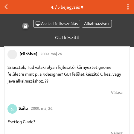
4
. /
5
bejegyzés
Asztali felhasználás
Alkalmazások
GUI készítő
[törölve]
2009. máj 26.
Sziasztok, Tud valaki olyan fejlesztői környeztet gnome
felületre mint pl a Kdesigner? GUI felület készítő C hez, vagy
java alkalmazáshoz. ??
Válasz
Szilu
2009. máj 26.
S
Esetleg Glade?
Válasz