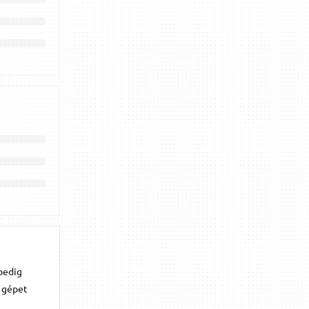
 pedig
a gépet