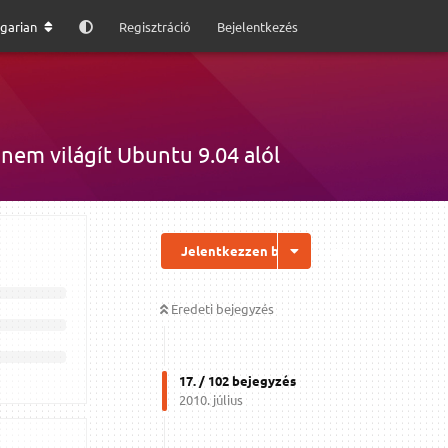
garian
Regisztráció
Bejelentkezés
em világít Ubuntu 9.04 alól
Jelentkezzen be a válaszhoz
Eredeti bejegyzés
17
. /
102
bejegyzés
2010. július