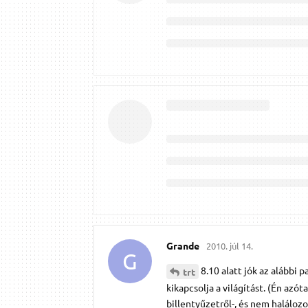
Grande
2010. júl 14.
G
8.10 alatt jók az alábbi 
trt
kikapcsolja a világítást. (Én azó
billentyűzetről-, és nem halálozot