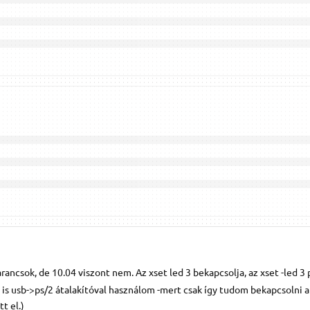
parancsok, de 10.04 viszont nem. Az xset led 3 bekapcsolja, az xset -led 3
ta is usb->ps/2 átalakítóval használom -mert csak így tudom bekapcsolni 
t el.)