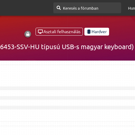
Hun
Asztali felhasználás
Hardver
-6453-SSV-HU típusú USB-s magyar keyboard) n