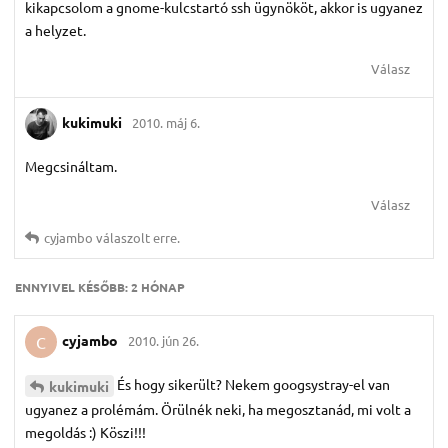
kikapcsolom a gnome-kulcstartó ssh ügynököt, akkor is ugyanez
a helyzet.
Válasz
kukimuki
2010. máj 6.
Megcsináltam.
Válasz
cyjambo
válaszolt erre.
ENNYIVEL KÉSŐBB:
2 HÓNAP
cyjambo
2010. jún 26.
C
És hogy sikerült? Nekem googsystray-el van
kukimuki
ugyanez a prolémám. Örülnék neki, ha megosztanád, mi volt a
megoldás :) Köszi!!!