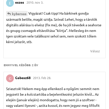
eszes
2010. nov 3.
E
Vigyázat! Csak tipp! Ha bárkinek gondja
kybersas
származik belőle, magát szidja. Szóval: Lehet, hogy a tárolók
digitális aláírása is elvész (fix me), de ha jól tévedek a seahorse
és gnupg csomagok eltávolítása "kiírtja". Mellesleg én nem
igen szoktam vele találkozni sehol sem, nem szokott tőlem
kérni jelszót, stb.
Válasz
ENNYIVEL KÉSŐBB:
2 ÉV
Gabesz68
2013. feb 28.
G
Sziasztok! Nekem meg épp ellenkező a nyűgöm: semmit nem
jegyzett be a kulcstartóba a bejelentkezési jelszón kívül... Az
elején (január elején) mondogatta, hogy nem jó a szoftver -
vagy valami ilyesmi -, azóta kussol, és nem jegyez meg lifilufit