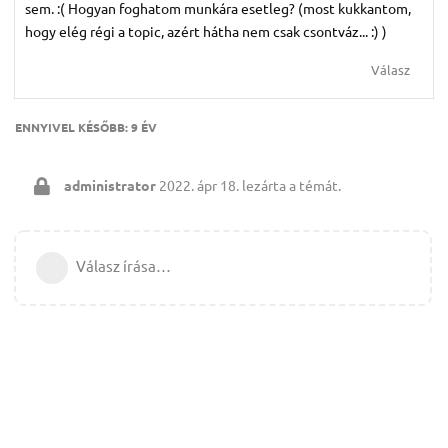
sem. :( Hogyan foghatom munkára esetleg? (most kukkantom,
hogy elég régi a topic, azért hátha nem csak csontváz... :) )
Válasz
ENNYIVEL KÉSŐBB:
9 ÉV
administrator
2022. ápr 18.
lezárta a témát.
Válasz írása…