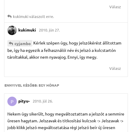
Válasz
kukimuki
válaszolt erre.
kukimuki
2010. jún 27.
Kérlek szépen úgy, hogy jelszókérést állítottam
cyjambo
be, így ha egyezik a felhasználói név és jelszó a kulcstartón
tároltakkal, akkor nem nyavajog. Ennyi, így megy.
Válasz
ENNYIVEL KÉSŐBB:
EGY HÓNAP
pityu-
2010. júl 26.
P
Nekem úgy sikerült, hogy megváltoztattam a jelszót a semmire
üresen hagytam. Jelszavak és titkosítási kulcsok -> Jelszavak ->
jobb klikk jelszó megváltoztatása régi jelszó beír új üresen