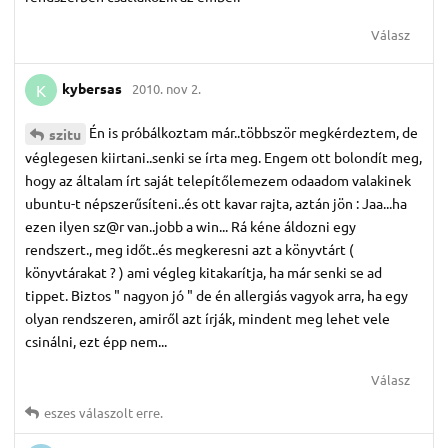
Válasz
kybersas
2010. nov 2.
K
Én is próbálkoztam már..többször megkérdeztem, de
szitu
véglegesen kiirtani..senki se írta meg. Engem ott bolondít meg,
hogy az általam írt saját telepítőlemezem odaadom valakinek
ubuntu-t népszerűsíteni..és ott kavar rajta, aztán jön : Jaa...ha
ezen ilyen sz@r van..jobb a win... Rá kéne áldozni egy
rendszert., meg időt..és megkeresni azt a könyvtárt (
könyvtárakat ? ) ami végleg kitakarítja, ha már senki se ad
tippet. Biztos " nagyon jó " de én allergiás vagyok arra, ha egy
olyan rendszeren, amiről azt írják, mindent meg lehet vele
csinálni, ezt épp nem...
Válasz
eszes
válaszolt erre.