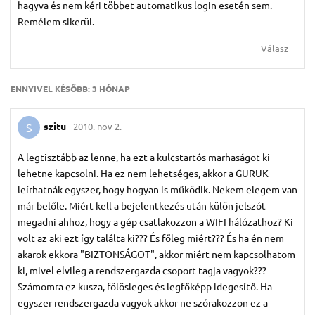
hagyva és nem kéri többet automatikus login esetén sem.
Remélem sikerül.
Válasz
ENNYIVEL KÉSŐBB:
3 HÓNAP
szitu
2010. nov 2.
S
A legtisztább az lenne, ha ezt a kulcstartós marhaságot ki
lehetne kapcsolni. Ha ez nem lehetséges, akkor a GURUK
leírhatnák egyszer, hogy hogyan is működik. Nekem elegem van
már belőle. Miért kell a bejelentkezés után külön jelszót
megadni ahhoz, hogy a gép csatlakozzon a WIFI hálózathoz? Ki
volt az aki ezt így találta ki??? És főleg miért??? És ha én nem
akarok ekkora "BIZTONSÁGOT", akkor miért nem kapcsolhatom
ki, mivel elvileg a rendszergazda csoport tagja vagyok???
Számomra ez kusza, fölösleges és legfőképp idegesítő. Ha
egyszer rendszergazda vagyok akkor ne szórakozzon ez a