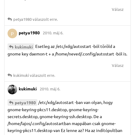
Válasz
petya1980
válaszolt erre.
petya1980
2010. máj 6.
P
Esetleg az /etc/xdg/autostart -ból töröld a
kukimuki
gnome key daemon-t + a /home/neved/.config/autostart -ból is.
Válasz
kukimuki
válaszolt erre.
kukimuki
2010. máj 6.
/etc/xdg/autostart -ban van olyan, hogy
petya1980
gnome-keyring-pkcs11.desktop, gnome-keyring-
secrets.desktop, gnome-keyring-ssh.desktop. De a
/home/lajos/.config/autostartban mappában csak gnome-
keyring-pkcs11.desktop van Ez lenne az? Ha az indítópultban