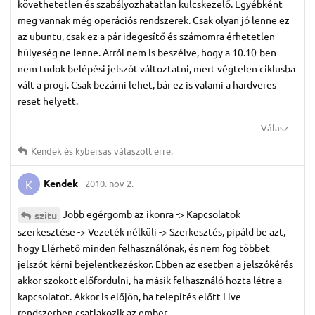
követhetetlen és szabályozhatatlan kulcskezelő. Egyébként
meg vannak még operációs rendszerek. Csak olyan jó lenne ez
az ubuntu, csak ez a pár idegesítő és számomra érhetetlen
hülyeség ne lenne. Arról nem is beszélve, hogy a 10.10-ben
nem tudok belépési jelszót változtatni, mert végtelen ciklusba
vált a progi. Csak bezárni lehet, bár ez is valami a hardveres
reset helyett.
Válasz
Kendek
és
kybersas
válaszolt erre.
Kendek
2010. nov 2.
K
Jobb egérgomb az ikonra -> Kapcsolatok
szitu
szerkesztése -> Vezeték nélküli -> Szerkesztés, pipáld be azt,
hogy Elérhető minden felhasználónak, és nem fog többet
jelszót kérni bejelentkezéskor. Ebben az esetben a jelszókérés
akkor szokott előfordulni, ha másik felhasználó hozta létre a
kapcsolatot. Akkor is előjön, ha telepítés előtt Live
rendszerben csatlakozik az ember.