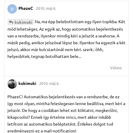
PhazeC
2010. máj 6.
P
Na, ma épp belebotlottam egy ilyen topikba. Két
kukimuki
mód lehetséges. Az egyik az, hogy automatikus bejelentkezés
van a rendszerbe, ilyenkor mindig kéri a jelszót a seahorse. A
másik pedig, amikor jelszóval lépsz be. Ilyenkor ha egyezik a két
jelszó, akkor már kulcstartónál nem kéri. szerk.: öhh,
helyesbítek, tegnap botolhattam bele...
Válasz
kukimuki
2010. máj 6.
PhazeC! Automatikus bejelentkezés van a rendszerbe, de ez
így most olyan, mintha feleslegesen lenne beállítva, mert kéri a
jelszót. De hogy a csodában lehet ezt kiiktatni, megkerülni,
kikapcsolni? Ennek így értelme nincs, mert akkor inkább
letiltom az automatikus beléptetést. Érdekes dolgot tud
eredményezni ez a mail-notification!