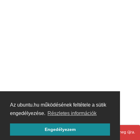
Az ubuntu.hu működésének feltétele a sütik
engedélyezése.
Részletes információk
Engedélyezem
Hoppá! Valami hiba történt. Frissítse az oldalt és próbálja meg újra.