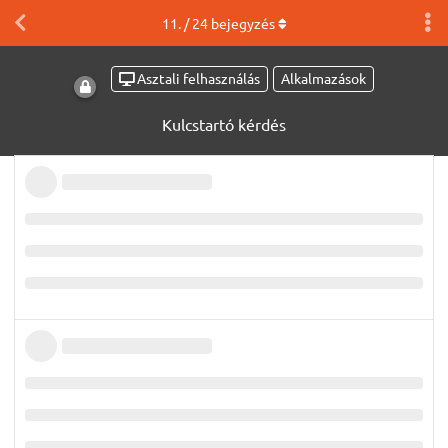
11
. /
24
bejegyzés
Asztali felhasználás
Alkalmazások
Kulcstartó kérdés