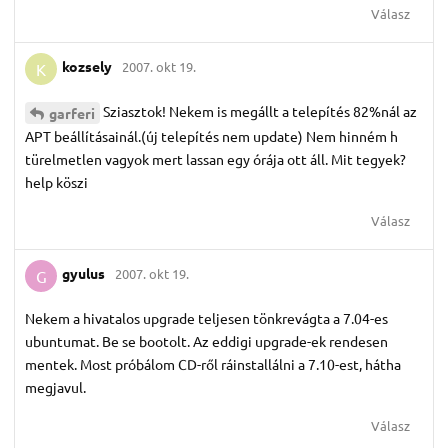
Válasz
kozsely
2007. okt 19.
K
Sziasztok! Nekem is megállt a telepítés 82%nál az
garferi
APT beállításainál.(új telepítés nem update) Nem hinném h
türelmetlen vagyok mert lassan egy órája ott áll. Mit tegyek?
help köszi
Válasz
gyulus
2007. okt 19.
G
Nekem a hivatalos upgrade teljesen tönkrevágta a 7.04-es
ubuntumat. Be se bootolt. Az eddigi upgrade-ek rendesen
mentek. Most próbálom CD-ről ráinstallálni a 7.10-est, hátha
megjavul.
Válasz