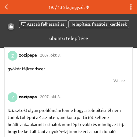
19
. /
136
bejegyzés
Asztali felhasználás
Telepítési, frissítési kérdések
ubuntu telepítése
zozipapa
2007. okt 8.
Z
gyökér-fájlrendszer
Válasz
zozipapa
2007. okt 8.
Z
Sziasztok! olyan problémám lenne hogy a telepítésnél nem
tudok túllépni a 4. szinten, amikor a partíciót kellene
beállítani... akármit csinálok nem lép tovább és mindig azt írja
hogy be kell állítani a gyökér-fájlrendszert a particionáló