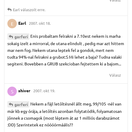
Earl
válaszolt erre.
Earl
2007. okt 18.
E
Enis probaltam felrakni a 7.10est nekem is marha
garferi
sokaig izelt a mirrorral, de utana elindult , pedig mar azt hittem
mar nem fog. Nekem utana leptek fel a gondok, mert nem
tudta 94%-nal felrakni a grubot:S Mi lehet a baja? Tudna valaki
segiteni. Bovebben a GRUB szekcioban fejtettem ki a bajom...
Válasz
shiver
2007. okt 19.
S
Nekem a fájl letöltésnél állt meg, 99/105 -nél van
garferi
már kb egy órája, a letöltés azonban folytatódik, folyamatosan
jönnek a csomagok (most léptem át az 1 milliós darabszámot
:DD) Szerintetek ez nóóóórmáális??