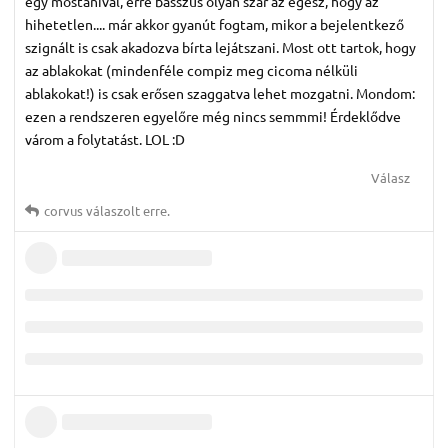
egy mostanival, erre basszus olyan szar az egész, hogy az
hihetetlen.... már akkor gyanút fogtam, mikor a bejelentkező
szignált is csak akadozva bírta lejátszani. Most ott tartok, hogy
az ablakokat (mindenféle compiz meg cicoma nélküli
ablakokat!) is csak erősen szaggatva lehet mozgatni. Mondom:
ezen a rendszeren egyelőre még nincs semmmi! Érdeklődve
várom a folytatást. LOL :D
Válasz
corvus
válaszolt erre.