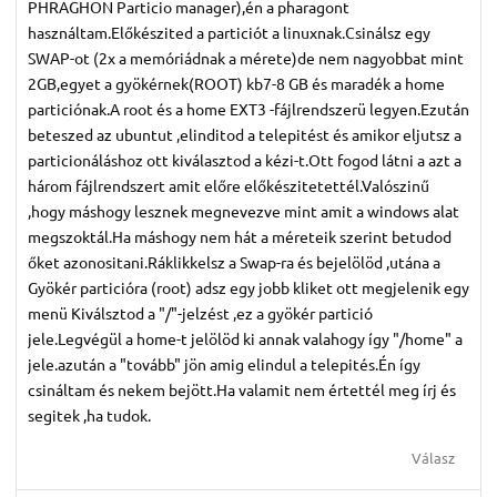
PHRAGHON Particio manager),én a pharagont
használtam.Előkészited a particiót a linuxnak.Csinálsz egy
SWAP-ot (2x a memóriádnak a mérete)de nem nagyobbat mint
2GB,egyet a gyökérnek(ROOT) kb7-8 GB és maradék a home
particiónak.A root és a home EXT3 -fájlrendszerü legyen.Ezután
beteszed az ubuntut ,elinditod a telepitést és amikor eljutsz a
particionáláshoz ott kiválasztod a kézi-t.Ott fogod látni a azt a
három fájlrendszert amit előre előkészitetettél.Valószinű
,hogy máshogy lesznek megnevezve mint amit a windows alat
megszoktál.Ha máshogy nem hát a méreteik szerint betudod
őket azonositani.Ráklikkelsz a Swap-ra és bejelölöd ,utána a
Gyökér particióra (root) adsz egy jobb kliket ott megjelenik egy
menü Kiválsztod a "/"-jelzést ,ez a gyökér partició
jele.Legvégül a home-t jelölöd ki annak valahogy így "/home" a
jele.azután a "tovább" jön amig elindul a telepités.Én így
csináltam és nekem bejött.Ha valamit nem értettél meg írj és
segitek ,ha tudok.
Válasz