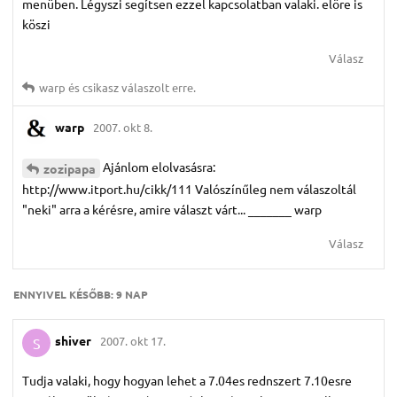
menüben. Légyszi segítsen ezzel kapcsolatban valaki. elöre is
köszi
Válasz
warp
és
csikasz
válaszolt erre.
warp
2007. okt 8.
Ajánlom elolvasásra:
zozipapa
http://www.itport.hu/cikk/111 Valószínűleg nem válaszoltál
"neki" arra a kérésre, amire választ várt... _______ warp
Válasz
ENNYIVEL KÉSŐBB:
9 NAP
shiver
2007. okt 17.
S
Tudja valaki, hogy hogyan lehet a 7.04es rednszert 7.10esre