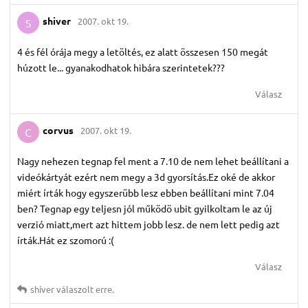
shiver
2007. okt 19.
S
4 és fél órája megy a letöltés, ez alatt összesen 150 megát
húzott le... gyanakodhatok hibára szerintetek???
Válasz
corvus
2007. okt 19.
C
Nagy nehezen tegnap fel ment a 7.10 de nem lehet beállítani a
videókártyát ezért nem megy a 3d gyorsítás.Ez oké de akkor
miért írták hogy egyszerübb lesz ebben beállítani mint 7.04
ben? Tegnap egy teljesn jól működö ubit gyilkoltam le az új
verzió miatt,mert azt hittem jobb lesz. de nem lett pedig azt
írták.Hát ez szomorú :(
Válasz
shiver
válaszolt erre.