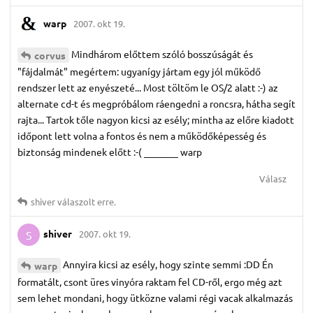
warp
2007. okt 19.
Mindhárom előttem szóló bosszúságát és
corvus
"fájdalmát" megértem: ugyanígy jártam egy jól működő
rendszer lett az enyészeté... Most töltöm le OS/2 alatt :-) az
alternate cd-t és megpróbálom ráengedni a roncsra, hátha segít
rajta... Tartok tőle nagyon kicsi az esély; mintha az előre kiadott
időpont lett volna a fontos és nem a működőképesség és
biztonság mindenek előtt :-( _______ warp
Válasz
shiver
válaszolt erre.
shiver
2007. okt 19.
S
Annyira kicsi az esély, hogy szinte semmi :DD Én
warp
formatált, csont üres vinyóra raktam fel CD-ről, ergo még azt
sem lehet mondani, hogy ütközne valami régi vacak alkalmazás