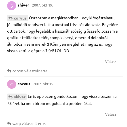
shiver
2007. okt 19.
S
Osztozom a meglátásodban... egy kifogástalanul,
corvus
jól működő rendszer lett a mostani frissítés áldozata. Egyelőre
ott tartok, hogy legalább a használhatóságig összefoltozzam a
grafikus felületkezelőt, compiz, beryl, emerald dolgokról
álmodozni sem merek :( Könnyen meglehet még az is, hogy
vissza kerül a gépre a 7.04! LOL :DD
Válasz
corvus
válaszolt erre.
corvus
2007. okt 19.
C
Én is épp ezen gondolkozom hogy vissza teszem a
shiver
7.04-et ha nem birom megoldani a problémákat.
Válasz
warp
válaszolt erre.