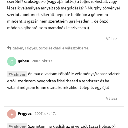
cserélni? szükséges-e (vagy ajánlott-e) a teljes re-install, vagy
létezik valamilyen árnyaltabb megoldás is? :) Murphy-törvényei
szerint, pont most sikerült pepecre belőnöm a gépemen
mindent, s igazán nem szeretném újra kezdeni... de önző
módon a gibonról sem maradnék le szívesen :)
Válasz
gaben
,
Frigyes
,
toros
és
charlie
válaszolt erre.
gaben
2007. okt 17.
G
én már olvastam többféle véleményt/tapasztalatot
shiver
erről. szerintem nyugodtan frissítheted a rendszert és ha
valami mégsem lenne utána kerek akkor telepíts egy újat.
Válasz
Frigyes
2007. okt 17.
F
Szerintem ha kiadják az új verziót (azaz holnap :-)
shiver