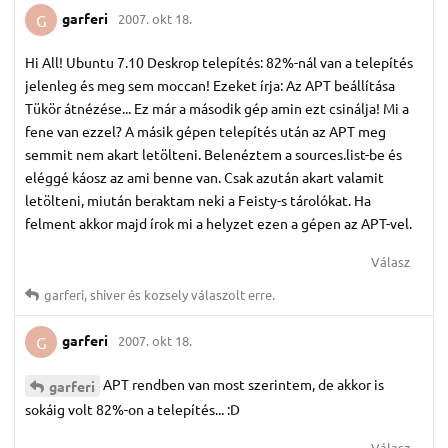
garferi
2007. okt 18.
G
Hi All! Ubuntu 7.10 Deskrop telepítés: 82%-nál van a telepítés
jelenleg és meg sem moccan! Ezeket írja: Az APT beállítása
Tükör átnézése... Ez már a második gép amin ezt csinálja! Mi a
fene van ezzel? A másik gépen telepítés után az APT meg
semmit nem akart letölteni. Belenéztem a sources.list-be és
eléggé káosz az ami benne van. Csak azután akart valamit
letölteni, miután beraktam neki a Feisty-s tárolókat. Ha
felment akkor majd írok mi a helyzet ezen a gépen az APT-vel.
Válasz
garferi
,
shiver
és
kozsely
válaszolt erre.
garferi
2007. okt 18.
G
APT rendben van most szerintem, de akkor is
garferi
sokáig volt 82%-on a telepítés... :D
Válasz