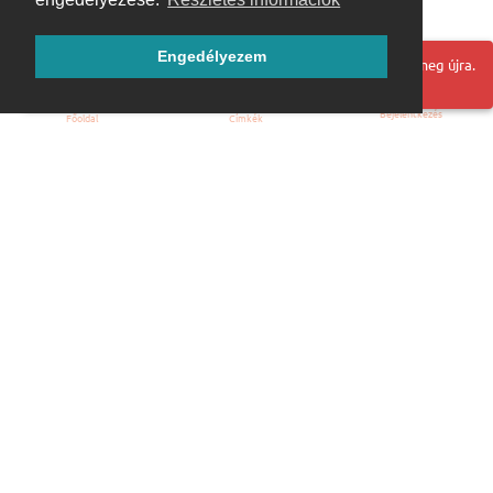
Engedélyezem
Hoppá! Valami hiba történt. Frissítse az oldalt és próbálja meg újra.
Bejelentkezés
Főoldal
Címkék
Kezdőoldal
Blog
ÁSZF
Szabályzat
Kapcsolat
ubuntu.hu :: Magyar Ubuntu Közösség
© 2007 – 2026
Önkéntes segítők: