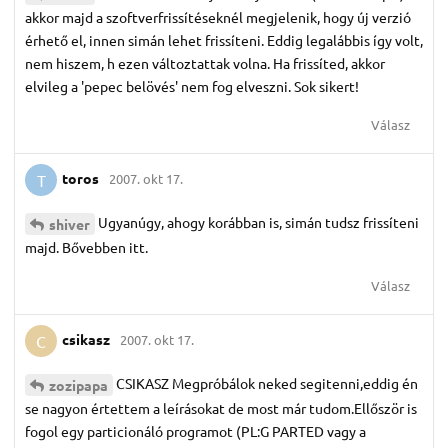
akkor majd a szoftverfrissítéseknél megjelenik, hogy új verzió
érhető el, innen simán lehet frissíteni. Eddig legalábbis így volt,
nem hiszem, h ezen változtattak volna. Ha frissíted, akkor
elvileg a 'pepec belövés' nem fog elveszni. Sok sikert!
Válasz
toros
2007. okt 17.
T
Ugyanúgy, ahogy korábban is, simán tudsz frissíteni
shiver
majd. Bővebben itt.
Válasz
csikasz
2007. okt 17.
C
CSIKASZ Megpróbálok neked segitenni,eddig én
zozipapa
se nagyon értettem a leírásokat de most már tudom.Ellőször is
fogol egy particionáló programot (PL:G PARTED vagy a