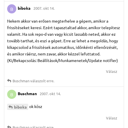
biboka
2007. okt 14.
B
Nekem akkor van erősen megterhelve a gépem, amikor a
frissítéseket keresi. Ezért tapasztaltad akkor, amikor telepítesz
valamit. Ha sok repo-d van vagy kicsit lassabb neted, akkor ez
tovább tarthat, és eszi a gépet. Erre az lehet a megoldás, hogy
kikapcsolod a frissítések automatikus, időnkénti ellenőrzését,
és amikor ráérsz, nem zavar, akkor kézzel lefuttatod.
(Ki/Bekapcsolás: Beállítások/Munkamenetek/Update notifier)
Válasz
Buschman
válaszolt erre.
Buschman
2007. okt 14.
B
ok kösz
biboka
Válasz
Buschman
válaszolt erre.