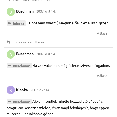
Buschman
2007. okt 14.
B
Sajnos nem nyert:-( Megint előállt ez a kis gigszer
biboka
Válasz
biboka
válaszolt erre.
Buschman
2007. okt 14.
B
Ha van valakinek még ötlete szívesen fogadom.
Buschman
Válasz
biboka
2007. okt 14.
B
Akkor mondjuk mindig hozzad elő a "top" c.
Buschman
progit, amikor ezt észleled, és az majd felvilágosít, hogy éppen
mi terheli leginkább a gépet.