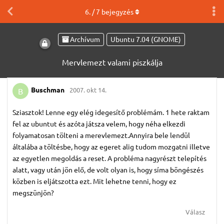
6
. /
7
bejegyzés
Archívum
Ubuntu 7.04 (GNOME)
Mervlemezt valami piszkálja
Buschman
2007. okt 14.
B
Sziasztok! Lenne egy elég idegesítő problémám. 1 hete raktam
fel az ubuntut és azóta játsza velem, hogy néha elkezdi
folyamatosan tölteni a merevlemezt.Annyira bele lendül
általába a töltésbe, hogy az egeret alig tudom mozgatni illetve
az egyetlen megoldás a reset. A probléma nagyrészt telepítés
alatt, vagy után jön elő, de volt olyan is, hogy síma böngészés
közben is eljátszotta ezt. Mit lehetne tenni, hogy ez
megszünjön?
Válasz