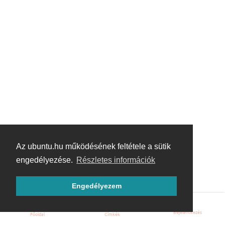
Az ubuntu.hu működésének feltétele a sütik
engedélyezése.
Részletes információk
Engedélyezem
Bejelentkezés
Főoldal
Címkék