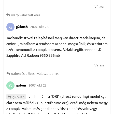
Válasz
warp
válaszolt erre.
g2bush
2007. okt 23.
G
Javítanék: szóval telepítésnél még van direct rendelingem, de
amint ujraindítom a rendszert azonnal megszűnik, és szerintem
ezért nemmuxik a compizom sem... Valaki segííítseeeenn :D
Sapphire Ati Radeon 9550 256mb
Válasz
gaben
és
g2bush
válaszolt erre.
gaben
2007. okt 23.
G
nem hinném. a "DRI" (direct rendering) modul xgl
g2bush
alatt nem működik (ubuntuforums.org). ettől még nekem megy
a compiz. valami más gond lehet. friss telepítés volt vagy