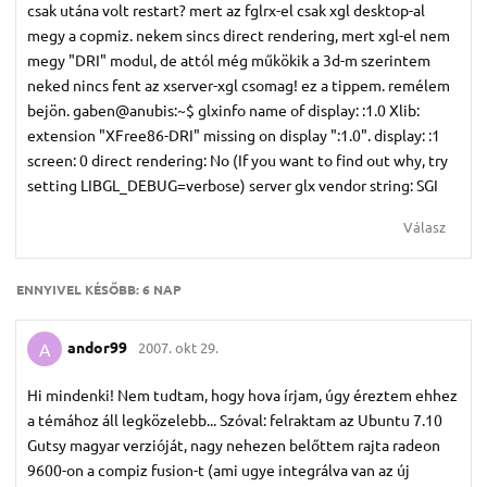
csak utána volt restart? mert az fglrx-el csak xgl desktop-al
megy a copmiz. nekem sincs direct rendering, mert xgl-el nem
megy "DRI" modul, de attól még műkökik a 3d-m szerintem
neked nincs fent az xserver-xgl csomag! ez a tippem. remélem
bejön. gaben@anubis:~$ glxinfo name of display: :1.0 Xlib:
extension "XFree86-DRI" missing on display ":1.0". display: :1
screen: 0 direct rendering: No (If you want to find out why, try
setting LIBGL_DEBUG=verbose) server glx vendor string: SGI
Válasz
ENNYIVEL KÉSŐBB:
6 NAP
andor99
2007. okt 29.
A
Hi mindenki! Nem tudtam, hogy hova írjam, úgy éreztem ehhez
a témához áll legközelebb... Szóval: felraktam az Ubuntu 7.10
Gutsy magyar verzióját, nagy nehezen belőttem rajta radeon
9600-on a compiz fusion-t (ami ugye integrálva van az új