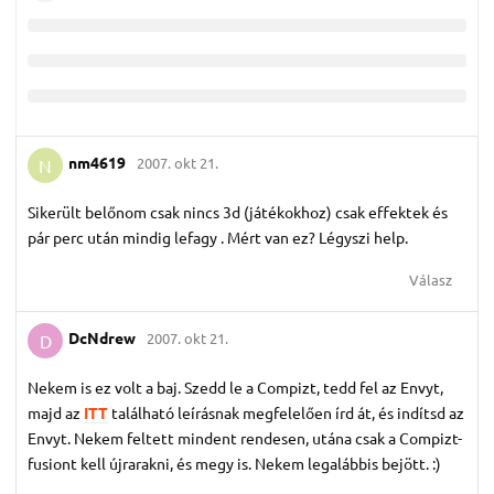
nm4619
2007. okt 21.
N
Sikerült belőnom csak nincs 3d (játékokhoz) csak effektek és
pár perc után mindig lefagy . Mért van ez? Légyszi help.
Válasz
DcNdrew
2007. okt 21.
D
Nekem is ez volt a baj. Szedd le a Compizt, tedd fel az Envyt,
majd az
ITT
található leírásnak megfelelően írd át, és indítsd az
Envyt. Nekem feltett mindent rendesen, utána csak a Compizt-
fusiont kell újrarakni, és megy is. Nekem legalábbis bejött. :)