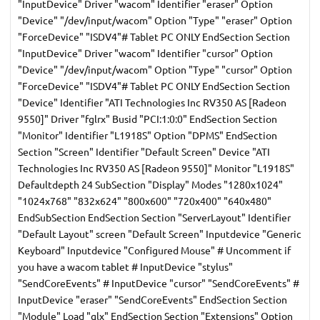
"InputDevice" Driver "wacom" Identifier "eraser" Option
"Device" "/dev/input/wacom" Option "Type" "eraser" Option
"ForceDevice" "ISDV4"# Tablet PC ONLY EndSection Section
"InputDevice" Driver "wacom" Identifier "cursor" Option
"Device" "/dev/input/wacom" Option "Type" "cursor" Option
"ForceDevice" "ISDV4"# Tablet PC ONLY EndSection Section
"Device" Identifier "ATI Technologies Inc RV350 AS [Radeon
9550]" Driver "fglrx" Busid "PCI:1:0:0" EndSection Section
"Monitor" Identifier "L1918S" Option "DPMS" EndSection
Section "Screen" Identifier "Default Screen" Device "ATI
Technologies Inc RV350 AS [Radeon 9550]" Monitor "L1918S"
Defaultdepth 24 SubSection "Display" Modes "1280x1024"
"1024x768" "832x624" "800x600" "720x400" "640x480"
EndSubSection EndSection Section "ServerLayout" Identifier
"Default Layout" screen "Default Screen" Inputdevice "Generic
Keyboard" Inputdevice "Configured Mouse" # Uncomment if
you have a wacom tablet # InputDevice "stylus"
"SendCoreEvents" # InputDevice "cursor" "SendCoreEvents" #
InputDevice "eraser" "SendCoreEvents" EndSection Section
"Module" Load "glx" EndSection Section "Extensions" Option