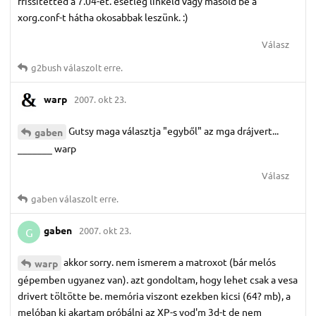
frissítetted a 7.04-et. esetleg linkeld vagy másold be a
xorg.conf-t hátha okosabbak leszünk. :)
Válasz
g2bush
válaszolt erre.
warp
2007. okt 23.
Gutsy maga választja "egyből" az mga drájvert...
gaben
_______ warp
Válasz
gaben
válaszolt erre.
gaben
2007. okt 23.
G
akkor sorry. nem ismerem a matroxot (bár melós
warp
gépemben ugyanez van). azt gondoltam, hogy lehet csak a vesa
drivert töltötte be. memória viszont ezekben kicsi (64? mb), a
melóban ki akartam próbálni az XP-s yod'm 3d-t de nem