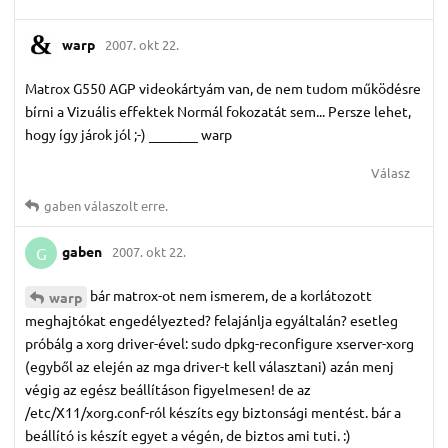
warp
2007. okt 22.
Matrox G550 AGP videokártyám van, de nem tudom működésre
bírni a Vizuális effektek Normál fokozatát sem... Persze lehet,
hogy így járok jól ;-) _______ warp
Válasz
gaben
válaszolt erre.
gaben
2007. okt 22.
G
bár matrox-ot nem ismerem, de a korlátozott
warp
meghajtókat engedélyezted? felajánlja egyáltalán? esetleg
próbálg a xorg driver-ével: sudo dpkg-reconfigure xserver-xorg
(egyből az elején az mga driver-t kell választani) azán menj
végig az egész beállításon figyelmesen! de az
/etc/X11/xorg.conf-ról készíts egy biztonsági mentést. bár a
beállító is készít egyet a végén, de biztos ami tuti. :)