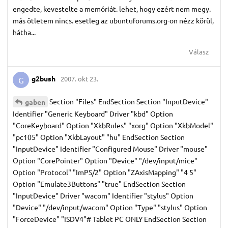
engedte, kevestelte a memóriát. lehet, hogy ezért nem megy.
más ötletem nincs. esetleg az ubuntuforums.org-on nézz körül,
hátha...
Válasz
g2bush
2007. okt 23.
G
Section "Files" EndSection Section "InputDevice"
gaben
Identifier "Generic Keyboard" Driver "kbd" Option
"CoreKeyboard" Option "XkbRules" "xorg" Option "XkbModel"
"pc105" Option "XkbLayout" "hu" EndSection Section
"InputDevice" Identifier "Configured Mouse" Driver "mouse"
Option "CorePointer" Option "Device" "/dev/input/mice"
Option "Protocol" "ImPS/2" Option "ZAxisMapping" "4 5"
Option "Emulate3Buttons" "true" EndSection Section
"InputDevice" Driver "wacom" Identifier "stylus" Option
"Device" "/dev/input/wacom" Option "Type" "stylus" Option
"ForceDevice" "ISDV4"# Tablet PC ONLY EndSection Section