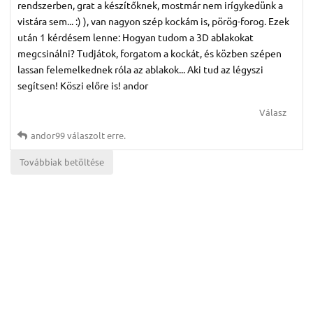
rendszerben, grat a készítőknek, mostmár nem irígykedünk a
vistára sem... :) ), van nagyon szép kockám is, pörög-forog. Ezek
után 1 kérdésem lenne: Hogyan tudom a 3D ablakokat
megcsinálni? Tudjátok, forgatom a kockát, és közben szépen
lassan felemelkednek róla az ablakok... Aki tud az légyszi
segítsen! Köszi előre is! andor
Válasz
andor99
válaszolt erre.
Továbbiak betöltése