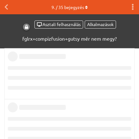
9
. /
35
bejegyzés
Asztali felhasználás
Alkalmazások
fglrx+compizfusion+gutsy mér nem megy?