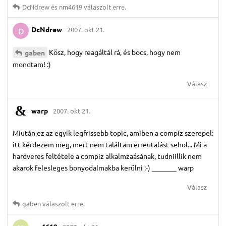
DcNdrew
és
nm4619
válaszolt erre.
DcNdrew
2007. okt 21.
D
Kösz, hogy reagáltál rá, és bocs, hogy nem
gaben
mondtam! :)
Válasz
warp
2007. okt 21.
Miután ez az egyik legfrissebb topic, amiben a compiz szerepel:
itt kérdezem meg, mert nem találtam erreutalást sehol... Mi a
hardveres feltétele a compiz alkalmzaásának, tudniillik nem
akarok felesleges bonyodalmakba kerülni ;-) _______ warp
Válasz
gaben
válaszolt erre.