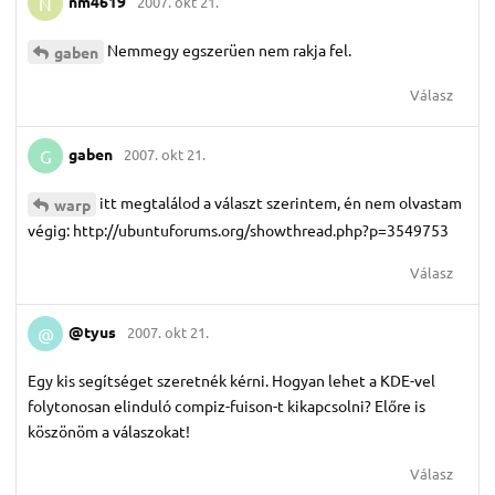
nm4619
2007. okt 21.
N
Nemmegy egszerüen nem rakja fel.
gaben
Válasz
gaben
2007. okt 21.
G
itt megtalálod a választ szerintem, én nem olvastam
warp
végig: http://ubuntuforums.org/showthread.php?p=3549753
Válasz
@tyus
2007. okt 21.
@
Egy kis segítséget szeretnék kérni. Hogyan lehet a KDE-vel
folytonosan elinduló compiz-fuison-t kikapcsolni? Előre is
köszönöm a válaszokat!
Válasz