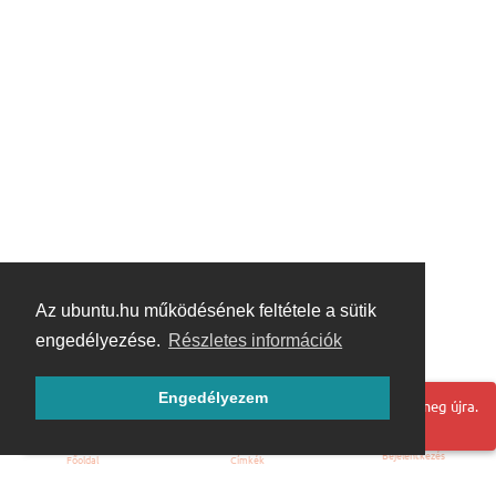
Az ubuntu.hu működésének feltétele a sütik
engedélyezése.
Részletes információk
Engedélyezem
Hoppá! Valami hiba történt. Frissítse az oldalt és próbálja meg újra.
Bejelentkezés
Főoldal
Címkék