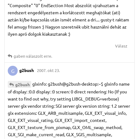
"Composite" "0" EndSection Most abszolút ujrahuztam a
rendszert engedélyeztem a korlátozott meghajtókat (ati)
aztán ki/be-kapcsolás után ismét elment a dri.... gusty-t raktam
fel amugy frissen :) Nagyon szeretnék ubit használni dehát az
ilyen apró dolgok kiakasztanak :)
Válasz
gaben
válaszolt erre.
g2bush
2007. okt 23.
G
glxinfo: g2bush@g2bush-desktop:~$ glxinfo name
g2bush
of display: :0.0 display: :0 screen: 0 direct rendering: No (If you
want to find out why, try setting LIBGL_DEBUG=verbose)
server glx vendor string: SGI server glx version string: 1.2 server
glx extensions: GLX_ARB_multisample, GLX_EXT_visual_info,
GLX_EXT_visual_rating, GLX_EXT_import_context,
GLX_EXT_texture_from_pixmap, GLX_OML_swap_method,
GLX_SGI_make_current_read, GLX_SGIS_multisample,