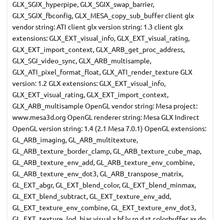
GLX_SGIX_hyperpipe, GLX_SGIX_swap_barrier,
GLX_SGIX_fbconfig, GLX_MESA_copy_sub_buffer client glx
vendor string: ATI client glx version string: 1.3 client glx
extensions: GLX_EXT_visual_info, GLX_EXT_visual_rating,
GLX_EXT_import_context, GLX_ARB_get_proc_address,
GLX_SGI_video_sync, GLX_ARB_multisample,
GLX_ATI_pixel_format_float, GLX_ATI_render_texture GLX
version: 1.2 GLX extensions: GLX_EXT_visual_info,
GLX_EXT_visual_rating, GLX_EXT_import_context,
GLX_ARB_multisample OpenGL vendor string: Mesa project:
www.mesa3d.org OpenGL renderer string: Mesa GLX Indirect
OpenGL version string: 1.4 (2.1 Mesa 7.0.1) OpenGL extensions:
GL_ARB_imaging, GL_ARB_multitexture,
GL_ARB_texture_border_clamp, GL_ARB_texture_cube_map,
GL_ARB_texture_env_add, GL_ARB_texture_env_combine,
GL_ARB_texture_env_dot3, GL_ARB_transpose_matrix,
GL_EXT_abgr, GL_EXT_blend_color, GL_EXT_blend_minmax,
GL_EXT_blend_subtract, GL_EXT_texture_env_add,
GL_EXT_texture_env_combine, GL_EXT_texture_env_dot3,
GL_EXT_texture_lod_bias visual x bf lv rg d st colorbuffer ax dp