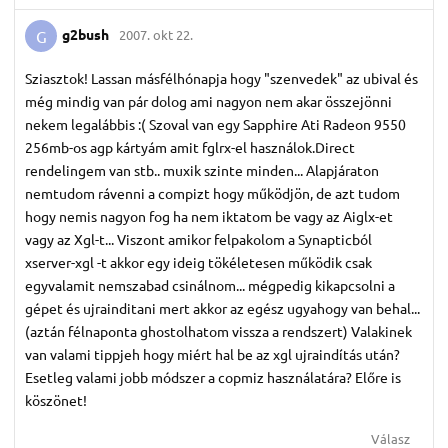
g2bush
2007. okt 22.
G
Sziasztok! Lassan másfélhónapja hogy "szenvedek" az ubival és
még mindig van pár dolog ami nagyon nem akar összejönni
nekem legalábbis :( Szoval van egy Sapphire Ati Radeon 9550
256mb-os agp kártyám amit fglrx-el használok.Direct
rendelingem van stb.. muxik szinte minden... Alapjáraton
nemtudom rávenni a compizt hogy működjön, de azt tudom
hogy nemis nagyon fog ha nem iktatom be vagy az Aiglx-et
vagy az Xgl-t... Viszont amikor felpakolom a Synapticból
xserver-xgl -t akkor egy ideig tökéletesen működik csak
egyvalamit nemszabad csinálnom... mégpedig kikapcsolni a
gépet és ujrainditani mert akkor az egész ugyahogy van behal...
(aztán félnaponta ghostolhatom vissza a rendszert) Valakinek
van valami tippjeh hogy miért hal be az xgl ujraindítás után?
Esetleg valami jobb módszer a copmiz használatára? Előre is
köszönet!
Válasz