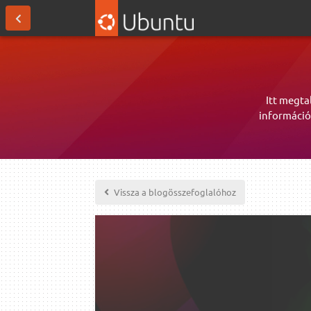
Itt megta
információ
Vissza a blogösszefoglalóhoz