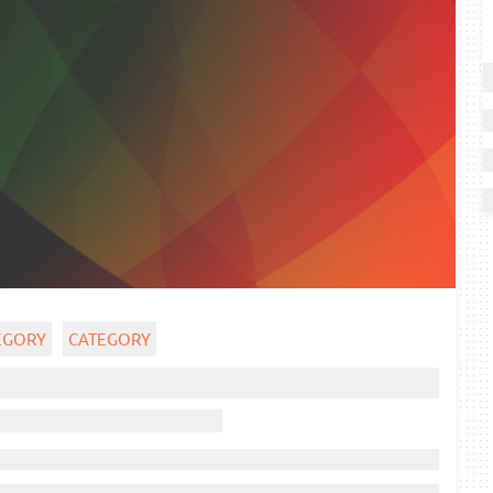
EGORY
CATEGORY
Ghost title