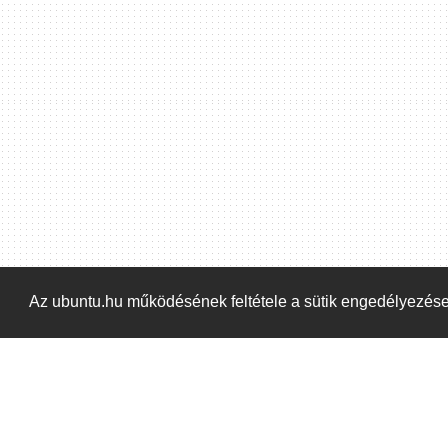
Hoppá! Valami hiba történt. Frissítse az oldalt és próbálja meg újra.
Az ubuntu.hu működésének feltétele a sütik engedélyezés