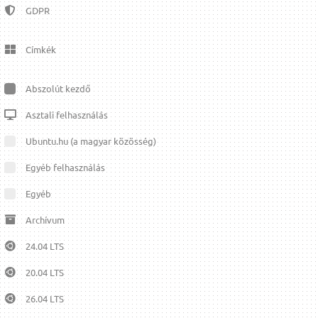
GDPR
Címkék
Abszolút kezdő
Asztali felhasználás
Ubuntu.hu (a magyar közösség)
Egyéb felhasználás
Egyéb
Archívum
24.04 LTS
20.04 LTS
26.04 LTS