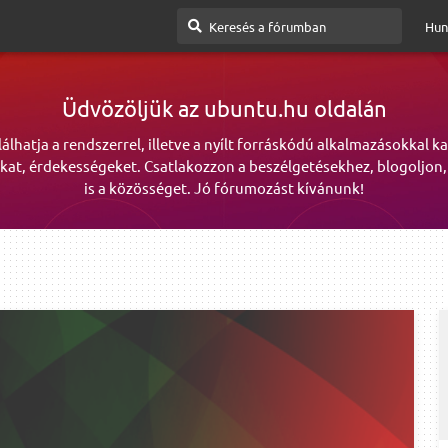
Hun
Üdvözöljük az ubuntu.hu oldalán
lálhatja a rendszerrel, illetve a nyílt forráskódú alkalmazásokkal k
kat, érdekességeket. Csatlakozzon a beszélgetésekhez, blogoljon,
is a közösséget. Jó fórumozást kívánunk!