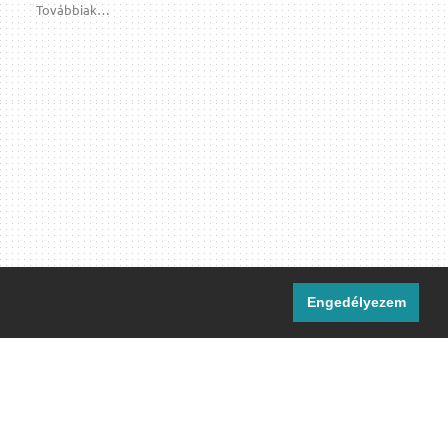
Továbbiak…
Engedélyezem
i csatornáink:
[M]
IRC
rtalma, ahol másként nem jelezzük,