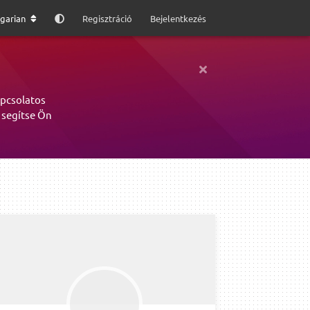
garian
Regisztráció
Bejelentkezés
apcsolatos
 segítse Ön