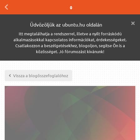
Üdvözöljük az ubuntu.hu oldalán
Itt megtalálhatja a rendszerrel, illetve a nyílt forráskódú
alkalmazásokkal kapcsolatos információkat, érdekességeket.
Csatlakozzon a beszélgetésekhez, blogoljon, segítse Ön is a
közösséget. Jó fórumozást kívánunk!
Vissza a blogösszefoglalóhoz