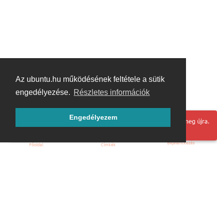
Az ubuntu.hu működésének feltétele a sütik
engedélyezése.
Részletes információk
Engedélyezem
Hoppá! Valami hiba történt. Frissítse az oldalt és próbálja meg újra.
Bejelentkezés
Főoldal
Címkék