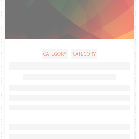
CATEGORY
CATEGORY
Ghost title