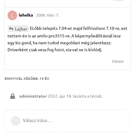
lehelka
2008. márc 7.
L
ELőbb telepíts 7.04-et majd felfrissíteni 7.10-re, ezt
Lajhar
tettem én is az amilo pro3515-re. A képernyőeállításnál lesz
egy kis gond, ha nem tudod megoldani még jelentkezz.
Driverként csak vesa fog futni, via-val ne is kínlódj.
Válasz
ENNYIVEL KÉSŐBB:
14 ÉV
administrator
2022. ápr 18.
lezárta a témát.
Válasz írása…