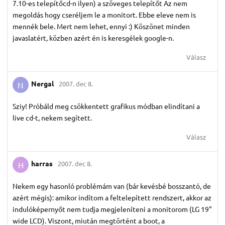
7.10-es telepítőcd-n ilyen) a szöveges telepítőt Az nem
megoldás hogy cseréljem le a monitort. Ebbe eleve nem is
mennék bele. Mert nem lehet, ennyi :) Köszönet minden
javaslatért, közben azért én is keresgélek google-n.
Válasz
Nergal
2007. dec 8.
N
Sziy! Próbáld meg csökkentett grafikus módban elindítani a
live cd-t, nekem segített.
Válasz
harras
2007. dec 8.
H
Nekem egy hasonló problémám van (bár kevésbé bosszantó, de
azért mégis): amikor indítom a feltelepített rendszert, akkor az
indulóképernyőt nem tudja megjeleníteni a monitorom (LG 19"
wide LCD). Viszont, miután megtörtént a boot, a