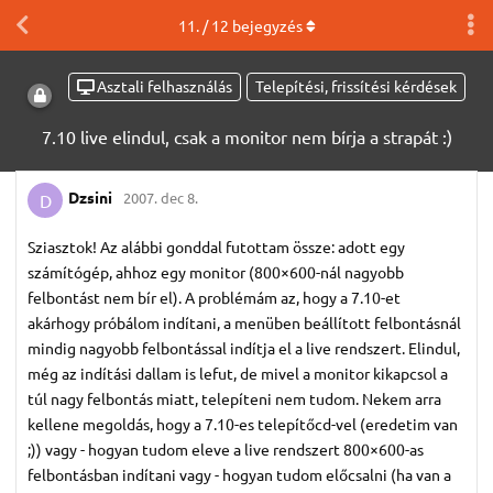
11
. /
12
bejegyzés
Asztali felhasználás
Telepítési, frissítési kérdések
7.10 live elindul, csak a monitor nem bírja a strapát :)
Dzsini
2007. dec 8.
D
Sziasztok! Az alábbi gonddal futottam össze: adott egy
számítógép, ahhoz egy monitor (800×600-nál nagyobb
felbontást nem bír el). A problémám az, hogy a 7.10-et
akárhogy próbálom indítani, a menüben beállított felbontásnál
mindig nagyobb felbontással indítja el a live rendszert. Elindul,
még az indítási dallam is lefut, de mivel a monitor kikapcsol a
túl nagy felbontás miatt, telepíteni nem tudom. Nekem arra
kellene megoldás, hogy a 7.10-es telepítőcd-vel (eredetim van
;)) vagy - hogyan tudom eleve a live rendszert 800×600-as
felbontásban indítani vagy - hogyan tudom előcsalni (ha van a