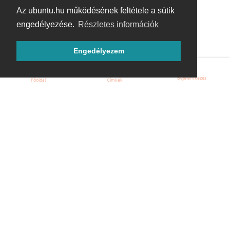
Az ubuntu.hu működésének feltétele a sütik
engedélyezése.
Részletes információk
Engedélyezem
Bejelentkezés
Főoldal
Címkék
Kezdőoldal
Blog
ÁSZF
Szabályzat
Kapcsolat
ubuntu.hu :: Magyar Ubuntu Közösség
© 2007 – 2026