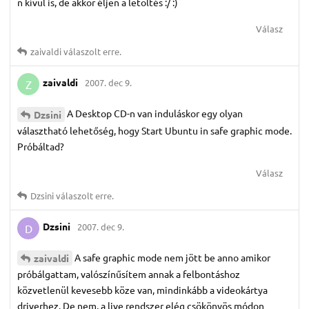
n kívül is, de akkor éljen a letöltés :/ :)
Válasz
zaivaldi
válaszolt erre.
zaivaldi
2007. dec 9.
Z
A Desktop CD-n van induláskor egy olyan
Dzsini
választható lehetőség, hogy Start Ubuntu in safe graphic mode.
Próbáltad?
Válasz
Dzsini
válaszolt erre.
Dzsini
2007. dec 9.
D
A safe graphic mode nem jött be anno amikor
zaivaldi
próbálgattam, valószínűsítem annak a felbontáshoz
közvetlenül kevesebb köze van, mindinkább a videokártya
driverhez. De nem, a live rendszer elég csökönyös módon