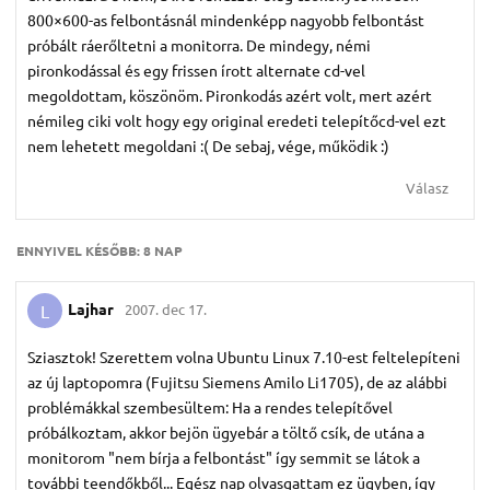
800×600-as felbontásnál mindenképp nagyobb felbontást
próbált ráerőltetni a monitorra. De mindegy, némi
pironkodással és egy frissen írott alternate cd-vel
megoldottam, köszönöm. Pironkodás azért volt, mert azért
némileg ciki volt hogy egy original eredeti telepítőcd-vel ezt
nem lehetett megoldani :( De sebaj, vége, működik :)
Válasz
ENNYIVEL KÉSŐBB:
8 NAP
Lajhar
2007. dec 17.
L
Sziasztok! Szerettem volna Ubuntu Linux 7.10-est feltelepíteni
az új laptopomra (Fujitsu Siemens Amilo Li1705), de az alábbi
problémákkal szembesültem: Ha a rendes telepítővel
próbálkoztam, akkor bejön ügyebár a töltő csík, de utána a
monitorom "nem bírja a felbontást" így semmit se látok a
további teendőkből... Egész nap olvasgattam ez ügyben, így