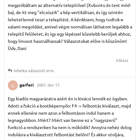
megpróbáltam az alternatív telepítővel (Xubuntu és text mód-
ba), de itt meg "elcsúszik" a kép vertikálisan, és így szintén
lehetetlenné teszi a telepítést. A kérdésem, hogy tudtok-e
valami megoldást, amivel végre normálisan láthatom legalább a
telepítő felületet, és így egy lépéssel közelebb kerüljek ahhoz,
hogy linuxot használhassak? Válaszotokat előre is köszönöm!
Üdv, Dani
Válasz
lehelka
válaszolt erre.
garferi
2007. dec 17.
G
Egy kiadós magyarázatra azért én is kivácsi lennék ez ügyben.
Adott a fukció a bootképernyőn: F4 -> felbontás kiválaszt, majd
ennek ellenére nem azon a felbontáson indul hanem a
legnagyobbon. Miért? Miért van benne ez a "nagyszerű"
funkció a rendszerben ha nem is működik? Annyira nehéz dolog
indulásra a kiválasztott felbontást belőni? És akkor utoljára,