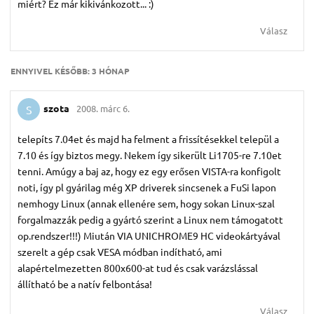
miért? Ez már kikivánkozott... :)
Válasz
ENNYIVEL KÉSŐBB:
3 HÓNAP
szota
2008. márc 6.
S
telepíts 7.04et és majd ha felment a frissítésekkel települ a
7.10 és így biztos megy. Nekem így sikerült Li1705-re 7.10et
tenni. Amúgy a baj az, hogy ez egy erősen VISTA-ra konfigolt
noti, így pl gyárilag még XP driverek sincsenek a FuSi lapon
nemhogy Linux (annak ellenére sem, hogy sokan Linux-szal
forgalmazzák pedig a gyártó szerint a Linux nem támogatott
op.rendszer!!!) Miután VIA UNICHROME9 HC videokártyával
szerelt a gép csak VESA módban indítható, ami
alapértelmezetten 800x600-at tud és csak varázslással
állítható be a natív felbontása!
Válasz