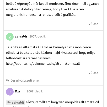
belépőképernyőt már kezeli rendesen. Shut down-nál ugyanez
a helyzet. A dolog pikantériája, hogy Live-CD esetén
megjeleníti rendesen a rendszertöltő grafikát.
Válasz
zaivaldi
2007. dec 8.
Z
Telepíts az Alternate CD-ről, az bármilyen vga monitoron
elindul :) és a telepítés közben majd kiválasztod, hogy milyen
felbontást szeretnél használni.
http://ubuntu.hu/dokumentacio/alternate-install
Válasz
Dzsini
válaszolt erre.
Dzsini
2007. dec 9.
D
Köszi, reméltem hogy van megoldás alternate cd-
zaivaldi