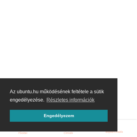
Az ubuntu.hu működésének feltétele a sütik
engedélyezése.
Részletes információk
Engedélyezem
Bejelentkezés
Főoldal
Címkék