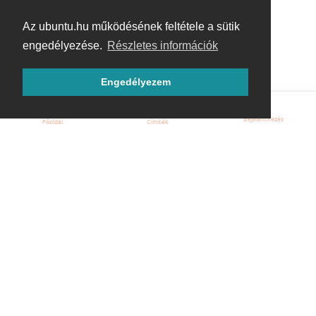
Az ubuntu.hu működésének feltétele a sütik
engedélyezése.
Részletes információk
Engedélyezem
Bejelentkezés
Főoldal
Címkék
Kezdőoldal
Blog
ÁSZF
Szabályzat
Kapcsolat
ubuntu.hu :: Magyar Ubuntu Közösség
© 2007 – 2026