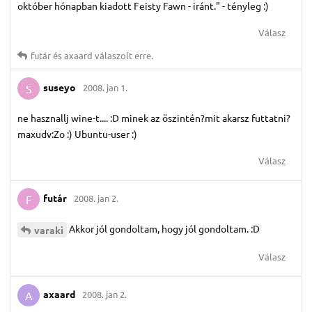
október hónapban kiadott Feisty Fawn - iránt." - tényleg :)
Válasz
futár
és
axaard
válaszolt erre.
suseyo
2008. jan 1.
S
ne hasznallj wine-t.... :D minek az öszintén?mit akarsz futtatni?
maxudv:Zo :) Ubuntu-user :)
Válasz
futár
2008. jan 2.
F
Akkor jól gondoltam, hogy jól gondoltam. :D
varaki
Válasz
axaard
2008. jan 2.
A