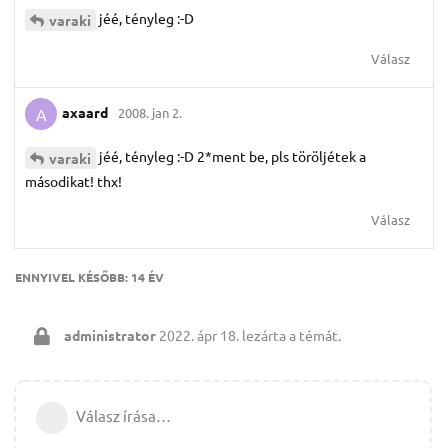
jéé, tényleg :-D
varaki
Válasz
axaard
2008. jan 2.
A
jéé, tényleg :-D 2*ment be, pls töröljétek a
varaki
másodikat! thx!
Válasz
ENNYIVEL KÉSŐBB:
14 ÉV
administrator
2022. ápr 18.
lezárta a témát.
Válasz írása…