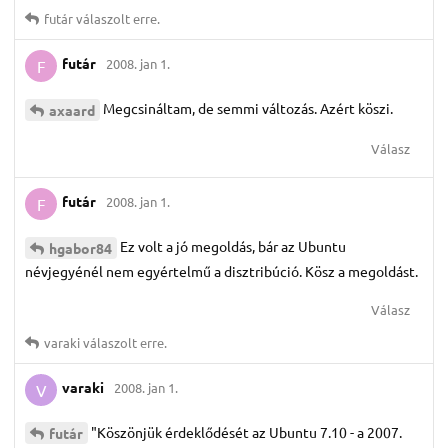
futár
válaszolt erre.
futár
2008. jan 1.
F
Megcsináltam, de semmi változás. Azért köszi.
axaard
Válasz
futár
2008. jan 1.
F
Ez volt a jó megoldás, bár az Ubuntu
hgabor84
névjegyénél nem egyértelmű a disztribúció. Kösz a megoldást.
Válasz
varaki
válaszolt erre.
varaki
2008. jan 1.
V
"Köszönjük érdeklődését az Ubuntu 7.10 - a 2007.
futár