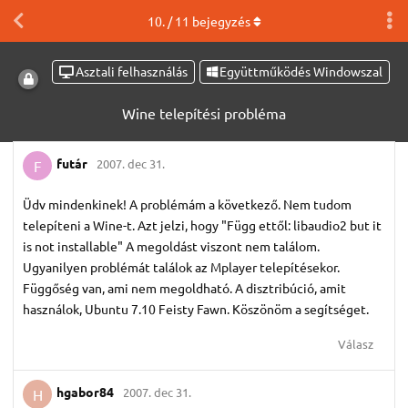
10
. /
11
bejegyzés
Asztali felhasználás
Együttműködés Windowszal
Wine telepítési probléma
futár
2007. dec 31.
F
Üdv mindenkinek! A problémám a következő. Nem tudom
telepíteni a Wine-t. Azt jelzi, hogy "Függ ettől: libaudio2 but it
is not installable" A megoldást viszont nem találom.
Ugyanilyen problémát találok az Mplayer telepítésekor.
Függőség van, ami nem megoldható. A disztribúció, amit
használok, Ubuntu 7.10 Feisty Fawn. Köszönöm a segítséget.
Válasz
hgabor84
2007. dec 31.
H