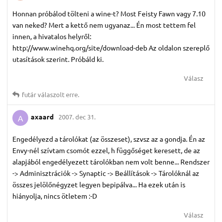
Honnan próbálod tölteni a wine-t? Most Feisty Fawn vagy 7.10
van neked? Mert a kettő nem ugyanaz... Én most tettem fel
innen, a hivatalos helyről:
http://www.winehq.org/site/download-deb Az oldalon szereplő
utasítások szerint. Próbáld ki.
Válasz
futár
válaszolt erre.
axaard
2007. dec 31.
A
Engedélyezd a tárolókat (az összeset), szvsz az a gondja. Én az
Envy-nél szívtam csomót ezzel, h függőséget keresett, de az
alapjából engedélyezett tárolókban nem volt benne... Rendszer
-> Adminisztrációk -> Synaptic -> Beállítások -> Tárolóknál az
összes jelölőnégyzet legyen bepipálva... Ha ezek után is
hiányolja, nincs ötletem :-D
Válasz