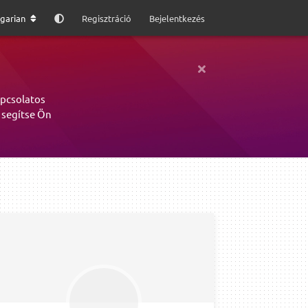
garian
Regisztráció
Bejelentkezés
apcsolatos
 segítse Ön