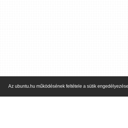
Hoppá! Valami hiba történt. Frissítse az oldalt és próbálja meg újra.
Az ubuntu.hu működésének feltétele a sütik engedélyezés