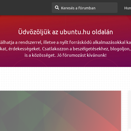
Hun
Üdvözöljük az ubuntu.hu oldalán
lálhatja a rendszerrel, illetve a nyílt forráskódú alkalmazásokkal k
kat, érdekességeket. Csatlakozzon a beszélgetésekhez, blogoljon,
is a közösséget. Jó fórumozást kívánunk!