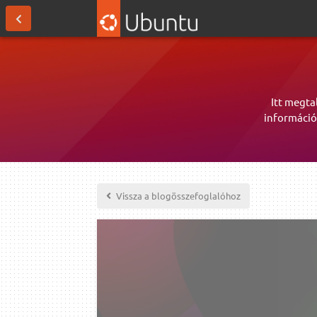
Itt megta
információ
Vissza a blogösszefoglalóhoz