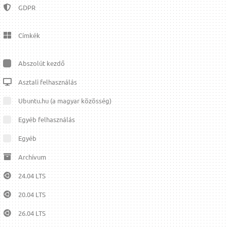
GDPR
Címkék
Abszolút kezdő
Asztali felhasználás
Ubuntu.hu (a magyar közösség)
Egyéb felhasználás
Egyéb
Archívum
24.04 LTS
20.04 LTS
26.04 LTS