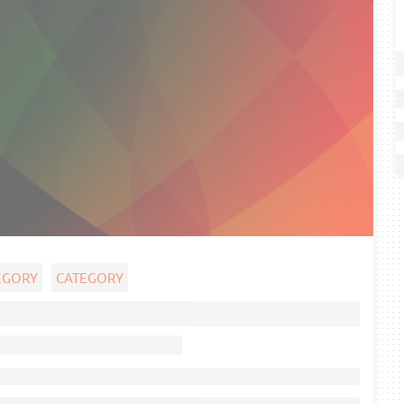
EGORY
CATEGORY
Ghost title