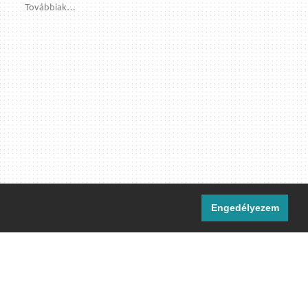
Továbbiak…
Engedélyezem
i csatornáink:
[M]
IRC
rtalma, ahol másként nem jelezzük,