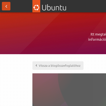
Itt megta
információ
Vissza a blogösszefoglalóhoz