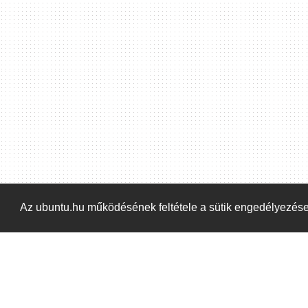
Hoppá! Valami hiba történt. Frissítse az oldalt és próbálja meg újra.
Az ubuntu.hu működésének feltétele a sütik engedélyezés