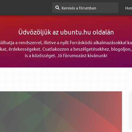
Hun
Üdvözöljük az ubuntu.hu oldalán
lálhatja a rendszerrel, illetve a nyílt forráskódú alkalmazásokkal k
kat, érdekességeket. Csatlakozzon a beszélgetésekhez, blogoljon,
is a közösséget. Jó fórumozást kívánunk!