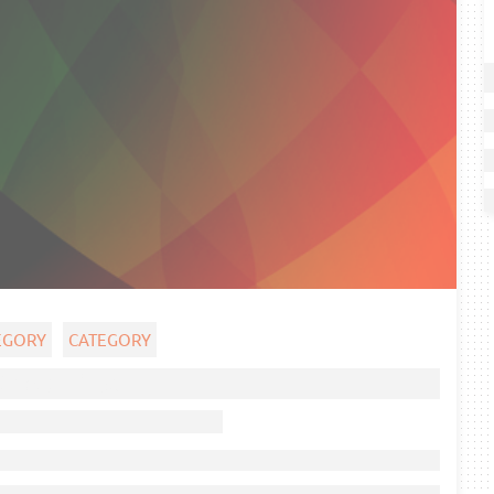
EGORY
CATEGORY
Ghost title