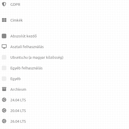
GDPR
Címkék
Abszolút kezdő
Asztali felhasználás
Ubuntu.hu (a magyar közösség)
Egyéb felhasználás
Egyéb
Archívum
24.04 LTS
20.04 LTS
26.04 LTS