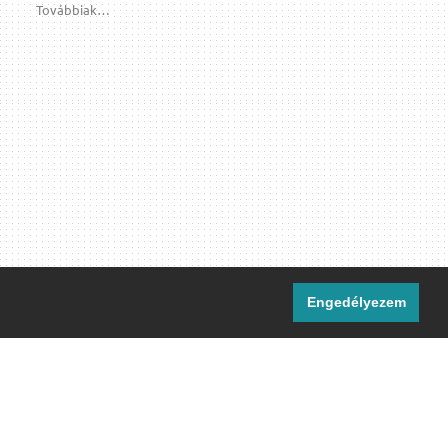
Továbbiak…
Engedélyezem
i csatornáink:
[M]
IRC
rtalma, ahol másként nem jelezzük,