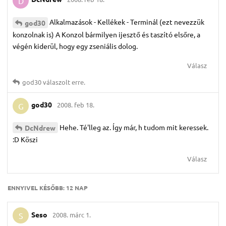
D
Alkalmazások - Kellékek - Terminál (ezt nevezzük
god30
konzolnak is) A Konzol bármilyen ijesztő és taszító elsőre, a
végén kiderül, hogy egy zseniális dolog.
Válasz
god30
válaszolt erre.
god30
2008. feb 18.
G
Hehe. Té'lleg az. Így már, h tudom mit keressek.
DcNdrew
:D Köszi
Válasz
ENNYIVEL KÉSŐBB:
12 NAP
Seso
2008. márc 1.
S