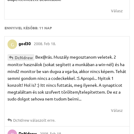
Válasz
ENNYIVEL KÉSŐBB:
11 NAP
god30
2008. feb 18.
G
Bex@rás. Muszály megosztanom veletek. 2
DcNdrew
monitor használok (sokat segített a munkában a win-nél) és ha
mind2 monitor be van dugva a vga-ba, akkor nincs képem. Tehát
semmi gondom nincs a codeckekkel. :S Apropó... Nyitok 1
konzolt! Hol is? :) Itt nincs futtatás, meg ilyenek. A synapticot
megtaláltam és sok szofvert töröltem/telepítettem. De ez a
sudo dolgot sehova nem tudom beírni...
Válasz
DcNdrew
válaszolt erre.
DcNdrew
2008. feb 18.