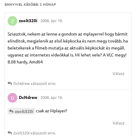
ENNYIVEL KÉSŐBB:
2 HÓNAP
zsolt320i
2008. ápr 19.
Z
Sziasztok, nekem az lenne a gondom az mplayerrel hogy bármit
elinditok, megjelenik az első képkocka és nem megy tovább. ha
beletekerek a filmeb mutatja az aktuális képkockát és megáll.
ugyanez az internetes videókkal is. Mi lehet vele? A VLC megy!
8.08 hardy, Amd64
Válasz
DcNdrew
válaszolt erre.
DcNdrew
2008. ápr 19.
D
csak az Mplayer?
zsolt320i
Válasz
zsolt320i
válaszolt erre.