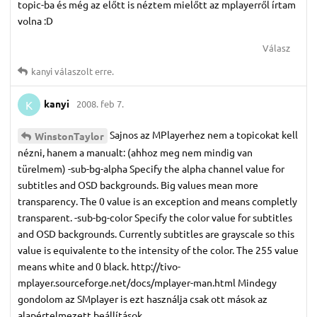
topic-ba és még az előtt is néztem mielőtt az mplayerről írtam
volna :D
Válasz
kanyi
válaszolt erre.
kanyi
2008. feb 7.
K
Sajnos az MPlayerhez nem a topicokat kell
WinstonTaylor
nézni, hanem a manualt: (ahhoz meg nem mindig van
türelmem) -sub-bg-alpha Specify the alpha channel value for
subtitles and OSD backgrounds. Big values mean more
transparency. The 0 value is an exception and means completly
transparent. -sub-bg-color Specify the color value for subtitles
and OSD backgrounds. Currently subtitles are grayscale so this
value is equivalente to the intensity of the color. The 255 value
means white and 0 black. http://tivo-
mplayer.sourceforge.net/docs/mplayer-man.html Mindegy
gondolom az SMplayer is ezt használja csak ott mások az
alapértelmezett beállítások.