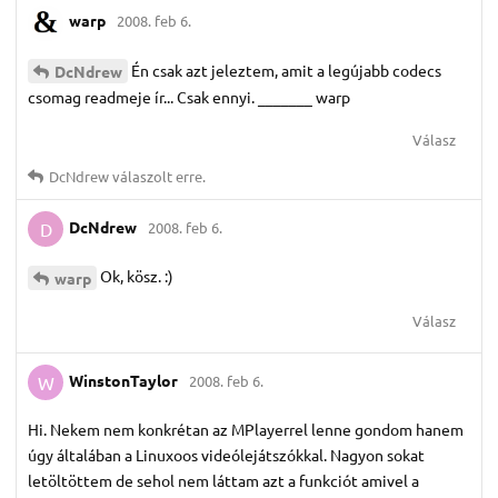
warp
2008. feb 6.
Én csak azt jeleztem, amit a legújabb codecs
DcNdrew
csomag readmeje ír... Csak ennyi. _______ warp
Válasz
DcNdrew
válaszolt erre.
DcNdrew
2008. feb 6.
D
Ok, kösz. :)
warp
Válasz
WinstonTaylor
2008. feb 6.
W
Hi. Nekem nem konkrétan az MPlayerrel lenne gondom hanem
úgy általában a Linuxoos videólejátszókkal. Nagyon sokat
letöltöttem de sehol nem láttam azt a funkciót amivel a