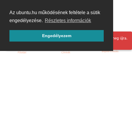
Az ubuntu.hu működésének feltétele a sütik
engedélyezése.
Részletes információk
Engedélyezem
Hoppá! Valami hiba történt. Frissítse az oldalt és próbálja meg újra.
Bejelentkezés
Főoldal
Címkék
Kezdőoldal
Blog
ÁSZF
Szabályzat
Kapcsolat
ubuntu.hu :: Magyar Ubuntu Közösség
© 2007 – 2026