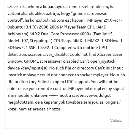
sziasztok, nekem a keparanyokat nem kezeli rendesen, ha
valtani akarok, akkor azt irjo, hogy "gnome screensvaer
control". ha konzolbol inditom ezt kapom : MPlayer 2:1.0~rc1-
0ubuntu13.1 (C) 2000-2006 MPlayer Team CPU: AMD
Athlon(tm) 64 X2 Dual Core Processor 4000+ (Family: 15,
Model: 107, Stepping: 1) CPUflags: MMX: 1 MMX2: 1 3DNow: 1
3DNow2: 1 SSE: 1 SSE2: 1 Compiled with runtime CPU
detection. xscreensaver_disable: Could not find XScreenSaver
window. GNOME screensaver disabled Can't open joystick
device /dev/input/js0: No such file or directory Can't init input
joystick mplayer: could not connect to socket mplayer: No such
file or directory Failed to open LIRC support. You will not be
able to use your remote control. MPlayer interrupted by signal
2 in module: unknown ------- most a screenaver-es dolgot
megoldottam, de a keparanyok tovabbra sem jok, az 'original'
kozel nem az eredetit hozza
Válasz