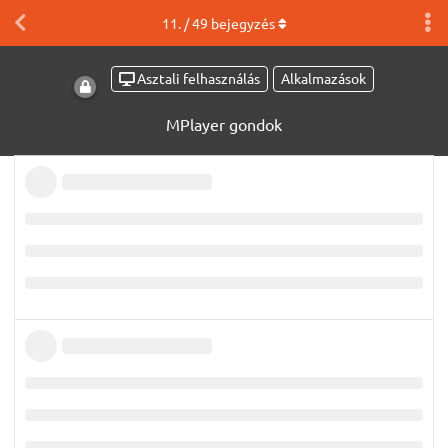
11
. /
49
bejegyzés
Asztali felhasználás
Alkalmazások
MPlayer gondok