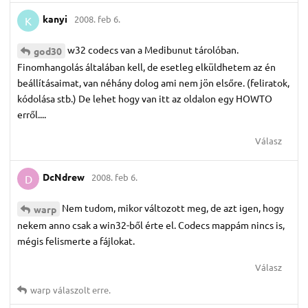
kanyi
2008. feb 6.
K
w32 codecs van a Medibunut tárolóban.
god30
Finomhangolás általában kell, de esetleg elküldhetem az én
beállításaimat, van néhány dolog ami nem jön elsőre. (feliratok,
kódolása stb.) De lehet hogy van itt az oldalon egy HOWTO
erről....
Válasz
DcNdrew
2008. feb 6.
D
Nem tudom, mikor változott meg, de azt igen, hogy
warp
nekem anno csak a win32-ből érte el. Codecs mappám nincs is,
mégis felismerte a fájlokat.
Válasz
warp
válaszolt erre.