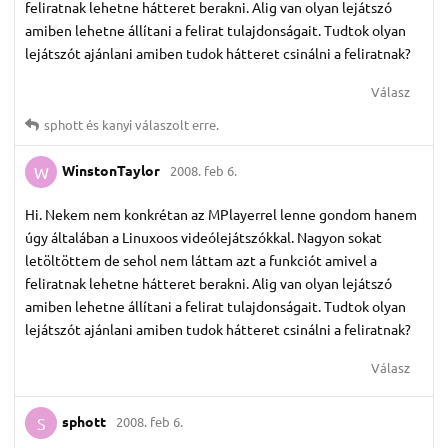
feliratnak lehetne hátteret berakni. Alig van olyan lejátszó
amiben lehetne állítani a felirat tulajdonságait. Tudtok olyan
lejátszót ajánlani amiben tudok hátteret csinálni a feliratnak?
Válasz
sphott
és
kanyi
válaszolt erre.
WinstonTaylor
2008. feb 6.
W
Hi. Nekem nem konkrétan az MPlayerrel lenne gondom hanem
úgy általában a Linuxoos videólejátszókkal. Nagyon sokat
letöltöttem de sehol nem láttam azt a funkciót amivel a
feliratnak lehetne hátteret berakni. Alig van olyan lejátszó
amiben lehetne állítani a felirat tulajdonságait. Tudtok olyan
lejátszót ajánlani amiben tudok hátteret csinálni a feliratnak?
Válasz
sphott
2008. feb 6.
S