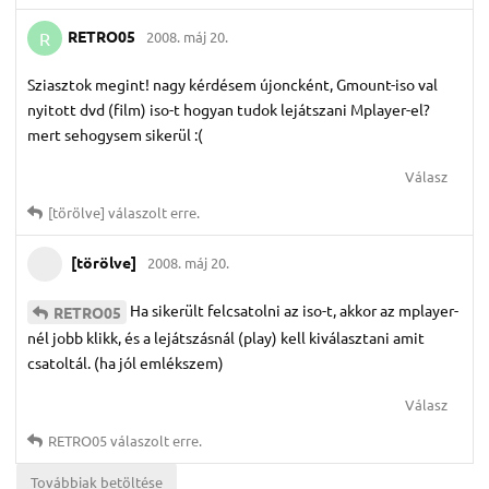
RETRO05
2008. máj 20.
R
Sziasztok megint! nagy kérdésem újoncként, Gmount-iso val
nyitott dvd (film) iso-t hogyan tudok lejátszani Mplayer-el?
mert sehogysem sikerül :(
Válasz
[törölve]
válaszolt erre.
[törölve]
2008. máj 20.
Ha sikerült felcsatolni az iso-t, akkor az mplayer-
RETRO05
nél jobb klikk, és a lejátszásnál (play) kell kiválasztani amit
csatoltál. (ha jól emlékszem)
Válasz
RETRO05
válaszolt erre.
Továbbiak betöltése