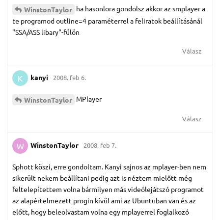
ha hasonlora gondolsz akkor az smplayer a
WinstonTaylor
te programod outline=4 paraméterrel a feliratok beállításánál
"SSA/ASS libary"-fülön
Válasz
kanyi
2008. feb 6.
K
MPlayer
WinstonTaylor
Válasz
WinstonTaylor
2008. feb 7.
W
Sphott köszi, erre gondoltam. Kanyi sajnos az mplayer-ben nem
sikerült nekem beállítani pedig azt is néztem mielőtt még
feltelepítettem volna bármilyen más videólejátszó programot
az alapértelmezett progin kívül ami az Ubuntuban van és az
előtt, hogy beleolvastam volna egy mplayerrel foglalkozó