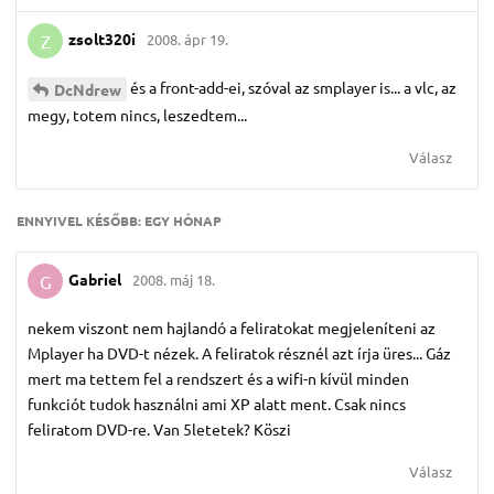
zsolt320i
2008. ápr 19.
Z
és a front-add-ei, szóval az smplayer is... a vlc, az
DcNdrew
megy, totem nincs, leszedtem...
Válasz
ENNYIVEL KÉSŐBB:
EGY HÓNAP
Gabriel
2008. máj 18.
G
nekem viszont nem hajlandó a feliratokat megjeleníteni az
Mplayer ha DVD-t nézek. A feliratok résznél azt írja üres... Gáz
mert ma tettem fel a rendszert és a wifi-n kívül minden
funkciót tudok használni ami XP alatt ment. Csak nincs
feliratom DVD-re. Van 5letetek? Köszi
Válasz