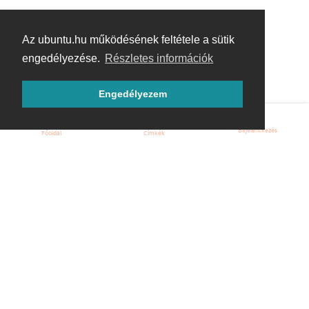
Az ubuntu.hu működésének feltétele a sütik
engedélyezése.
Részletes információk
Engedélyezem
Bejelentkezés
Főoldal
Címkék
Kezdőoldal
Blog
ÁSZF
Szabályzat
Kapcsolat
ubuntu.hu :: Magyar Ubuntu Közösség
© 2007 – 2026