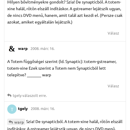
Milyen bővítményekre gondolt? Szia! De synapticból. A totem-
xine halál, rötön elszáll indításkor. A gstreamer lejátszik ugyan,
de nincs DVD menü, hanem, amit talál azt kezdi el. (Persze csak
azokat, amiket egyáltalán lejátszik.)
Válasz
warp
2008. márc 16.
A Totem függőségei szerint (ld. Synaptic): totem-gstreamer,
totem-xine Ezek szerint a Totem nem Synapticból lett
telepítve? _______ warp
Válasz
tgely
válaszolt erre.
tgely
2008. márc 16.
T
Szia! De synapticból. A totem-xine halál, rötön elszáll
warp
indításkor. A gstreamer lejátszik ugyan, de nincs DVD menü,