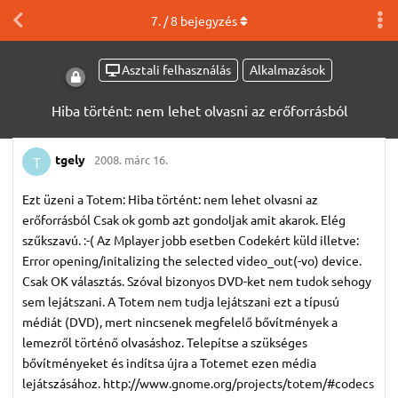
7
. /
8
bejegyzés
Asztali felhasználás
Alkalmazások
Hiba történt: nem lehet olvasni az erőforrásból
tgely
2008. márc 16.
T
Ezt üzeni a Totem: Hiba történt: nem lehet olvasni az
erőforrásból Csak ok gomb azt gondoljak amit akarok. Elég
szűkszavú. :-( Az Mplayer jobb esetben Codekért küld illetve:
Error opening/initalizing the selected video_out(-vo) device.
Csak OK választás. Szóval bizonyos DVD-ket nem tudok sehogy
sem lejátszani. A Totem nem tudja lejátszani ezt a típusú
médiát (DVD), mert nincsenek megfelelő bővítmények a
lemezről történő olvasáshoz. Telepítse a szükséges
bővítményeket és indítsa újra a Totemet ezen média
lejátszásához. http://www.gnome.org/projects/totem/#codecs