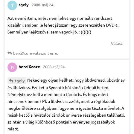
tgely
2008. máj 24.
T
Azt nem értem, miért nem lehet egy normális rendszert
kitalálni, amiben le lehet játszani egy szerencsétlen DVD-t.
Semmilyen lejátszóval sem vagyok jó. :-(((((((
Válasz
berciXcore
válaszolt erre.
berciXcore
2008. máj 24.
B
Neked egy olyan kellhet, hogy libdvdread, libdvdnav
tgely
és libdvdcss. Ezeket a Synapticból simán telepítheted.
Némelyikhez kell a medibuntu tároló is. És hogy miért
nincsenek benne? Pl. a libdvdcss azért, mert a régiókódok
megkerülésére szolgál, ami ugye nem igazán tiszta művelet. A
másik kettő a hivatalos tárolók universe részlegében található,
szintén a világ különböző pontjain érvényes jogszabályok
miatt.