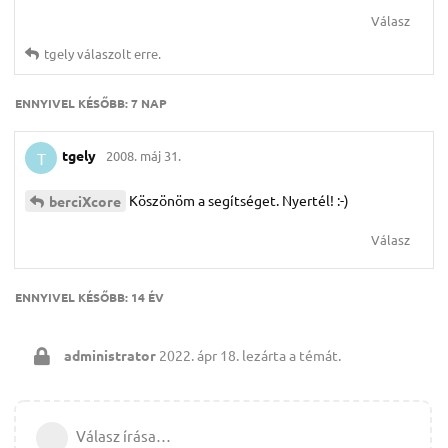
Válasz
tgely
válaszolt erre.
ENNYIVEL KÉSŐBB:
7 NAP
tgely
2008. máj 31.
T
Köszönöm a segítséget. Nyertél! :-)
berciXcore
Válasz
ENNYIVEL KÉSŐBB:
14 ÉV
administrator
2022. ápr 18.
lezárta a témát.
Válasz írása…