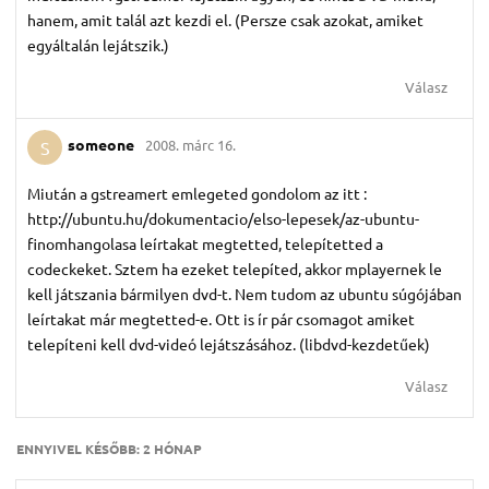
hanem, amit talál azt kezdi el. (Persze csak azokat, amiket
egyáltalán lejátszik.)
Válasz
someone
2008. márc 16.
S
Miután a gstreamert emlegeted gondolom az itt :
http://ubuntu.hu/dokumentacio/elso-lepesek/az-ubuntu-
finomhangolasa leírtakat megtetted, telepítetted a
codeckeket. Sztem ha ezeket telepíted, akkor mplayernek le
kell játszania bármilyen dvd-t. Nem tudom az ubuntu súgójában
leírtakat már megtetted-e. Ott is ír pár csomagot amiket
telepíteni kell dvd-videó lejátszásához. (libdvd-kezdetűek)
Válasz
ENNYIVEL KÉSŐBB:
2 HÓNAP