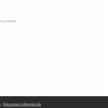
ta a témát.
e.
Részletes információk