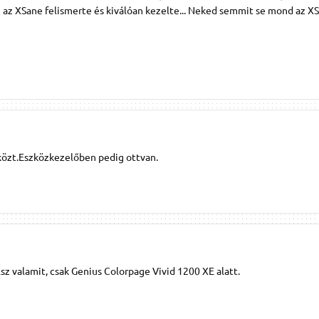
m az XSane felismerte és kiválóan kezelte... Neked semmit se mond az XS
közt.Eszközkezelőben pedig ottvan.
álsz valamit, csak Genius Colorpage Vivid 1200 XE alatt.