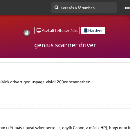
Hun
Asztali felhasználás
Hardver
genius scanner driver
alálok drivert geniuspage-vivid1200xe scannerhez.
om (két más típusú szkennerrel is, egyik Canon, a másik HP), hogy nem k