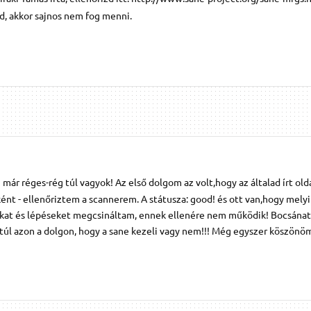
, akkor sajnos nem fog menni.
már réges-rég túl vagyok! Az első dolgom az volt,hogy az általad írt old
nt - ellenőriztem a scannerem. A státusza: good! és ott van,hogy melyik 
okat és lépéseket megcsináltam, ennek ellenére nem működik! Bocsánat
úl azon a dolgon, hogy a sane kezeli vagy nem!!! Még egyszer köszönöm 