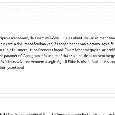
 típusú scannerem, de a nem működik. 9.04-es ubuntum van és megcsiná
t is (ami a dokumentációban van) és abban benne van a gt68xx, így a fáj
m tudja felismerni. Hiba üzenetet kapok. "Nem lehet megnyitni az eszkö
en paraméter" Átdugtam más usb-re hátha az a hiba, de akkor sem megy
ás ötlete, szívesen venném a segítséget!! Előre is köszönöm! ui.: A scan
s környezetben!
ráki Tamás írta, ellenőrizd itt: http://www.sane-project.org/sane-mfgs.