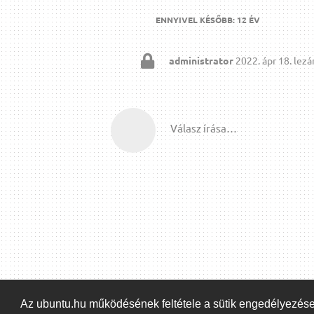
ENNYIVEL KÉSŐBB:
12 ÉV
administrator
2022. ápr 18.
lezár
Válasz írása…
Az ubuntu.hu működésének feltétele a sütik engedélyezés