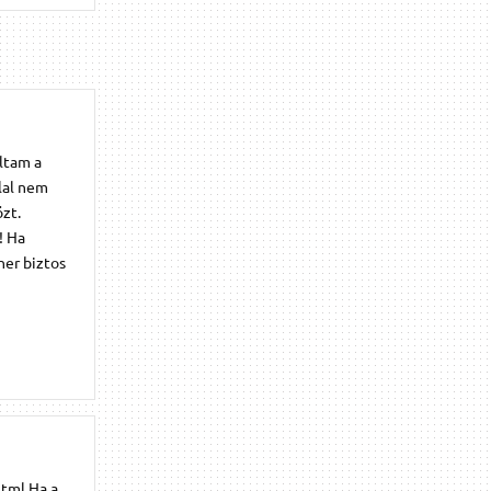
ltam a
lal nem
zt.
! Ha
ner biztos
html Ha a