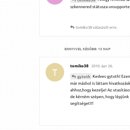
szkennered státusza unsupported
tomiko38
válaszolt erre.
ENNYIVEL KÉSŐBB:
13 NAP
tomiko38
2010. ápr 26.
T
Kedves gytoth! Ezen 
gytoth
már máshol is láttam hivatkozáské
ahhoz,hogy kezelje! Az utasítás
de kérném szépen, hogy lépjünk t
segítséget!!!