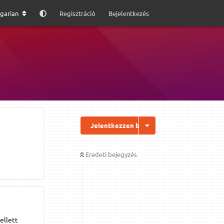
garian
Regisztráció
Bejelentkezés
Jelentkezzen be a válaszhoz
Eredeti bejegyzés
ellett