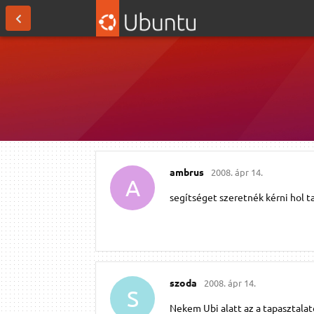
ambrus
2008. ápr 14.
A
segítséget szeretnék kérni hol t
szoda
2008. ápr 14.
S
Nekem Ubi alatt az a tapasztalat