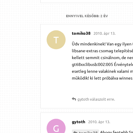
ENNYIVEL KÉSŐBB:
2 ÉV
tomiko38
2010. ápr 13.
T
Üdv mindenkinek! Van egy ilyen
libsane-extras csomag telepítésé
kellett semmit csinálnom, de ne
gt68xx:libusb:002:005 Érvénytel
esetleg lenne valakinek valami m
müködik! ki lett próbálva winne
gytoth
válaszolt erre.
gytoth
2010. ápr 13.
G
Ahogy fentebb Szi
tomiko38