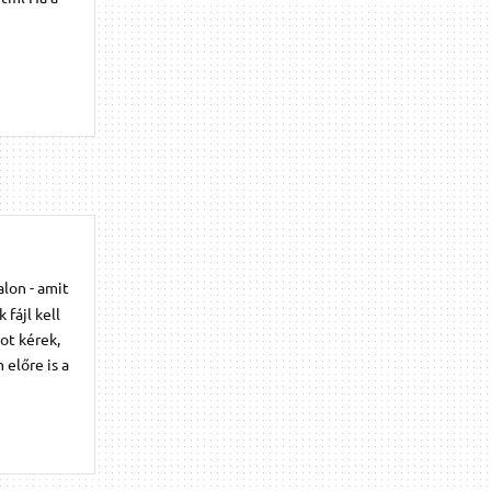
alon - amit
fájl kell
ot kérek,
előre is a