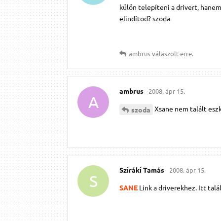
külön telepíteni a drivert, hane
elindítod? szoda
ambrus
válaszolt erre.
ambrus
2008. ápr 15.
A
Xsane nem talált esz
szoda
Sziráki Tamás
2008. ápr 15.
S
SANE
Link a driverekhez. Itt tal