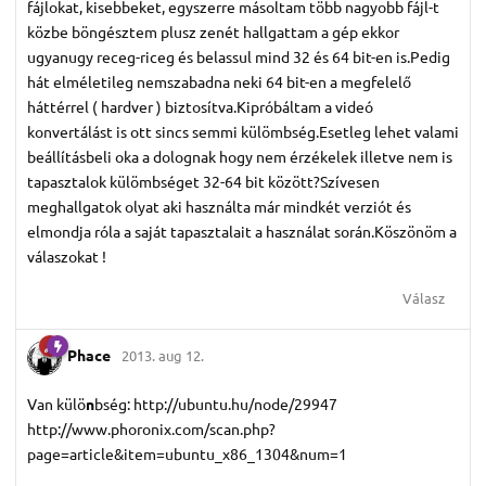
fájlokat, kisebbeket, egyszerre másoltam több nagyobb fájl-t
közbe böngésztem plusz zenét hallgattam a gép ekkor
ugyanugy receg-riceg és belassul mind 32 és 64 bit-en is.Pedig
hát elméletileg nemszabadna neki 64 bit-en a megfelelő
háttérrel ( hardver ) biztosítva.Kipróbáltam a videó
konvertálást is ott sincs semmi külömbség.Esetleg lehet valami
beállításbeli oka a dolognak hogy nem érzékelek illetve nem is
tapasztalok külömbséget 32-64 bit között?Szívesen
meghallgatok olyat aki használta már mindkét verziót és
elmondja róla a saját tapasztalait a használat során.Köszönöm a
válaszokat !
Válasz
Phace
2013. aug 12.
Van külö
n
bség: http://ubuntu.hu/node/29947
http://www.phoronix.com/scan.php?
page=article&item=ubuntu_x86_1304&num=1