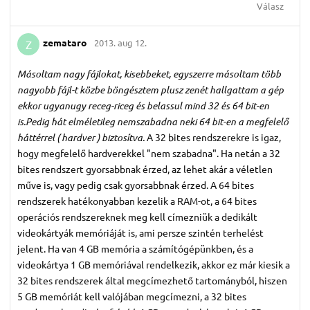
Válasz
zemataro
2013. aug 12.
Z
Másoltam nagy fájlokat, kisebbeket, egyszerre másoltam több
nagyobb fájl-t közbe böngésztem plusz zenét hallgattam a gép
ekkor ugyanugy receg-riceg és belassul mind 32 és 64 bit-en
is.Pedig hát elméletileg nemszabadna neki 64 bit-en a megfelelő
háttérrel ( hardver ) biztosítva.
A 32 bites rendszerekre is igaz,
hogy megfelelő hardverekkel "nem szabadna". Ha netán a 32
bites rendszert gyorsabbnak érzed, az lehet akár a véletlen
műve is, vagy pedig csak gyorsabbnak érzed. A 64 bites
rendszerek hatékonyabban kezelik a RAM-ot, a 64 bites
operációs rendszereknek meg kell címezniük a dedikált
videokártyák memóriáját is, ami persze szintén terhelést
jelent. Ha van 4 GB memória a számítógépünkben, és a
videokártya 1 GB memóriával rendelkezik, akkor ez már kiesik a
32 bites rendszerek által megcímezhető tartományból, hiszen
5 GB memóriát kell valójában megcímezni, a 32 bites