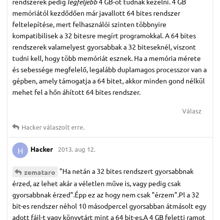
rendszerek pedig
legfeljebb
4 GB-ot tudnak kezelni. 4 GB
memóriától kezdődően már javallott 64 bites rendszer
feltelepítése, mert felhasználói szinten többnyire
kompatibilisek a 32 bitesre megírt programokkal. A 64 bites
rendszerek valamelyest gyorsabbak a 32 biteseknél, viszont
tudni kell, hogy több memóriát esznek. Ha a memória mérete
és sebessége megfelelő, legalább duplamagos processzor van a
gépben, amely támogatja a 64 bitet, akkor minden gond nélkül
mehet fel a hőn áhított 64 bites rendszer.
Válasz
Hacker
válaszolt erre.
Hacker
2013. aug 12.
H
"Ha netán a 32 bites rendszert gyorsabbnak
zemataro
érzed, az lehet akár a véletlen műve is, vagy pedig csak
gyorsabbnak érzed".Épp ez az hogy nem csak "érzem".Pl a 32
bit-es rendszer néhol 10 másodpercel gyorsabban átmásolt egy
adott fájl-t vagy könyvtárt mint a 64 bit-es.A 4 GB feletti ramot