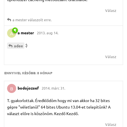
Válasz
a mester
válaszolt erre.
a mester
2013. aug 14.
A
:)
adee
Válasz
ENNYIVEL KÉSŐBB:
8 HÓNAP
bodojozsef
2014. márc 31.
B
T. gyakorlottak. Éredklődöm hogy mi van akkor ha 32 bites
gépre "véletlanül" 64 bites Ubuntu 13.04-et telepítünk? A
választ előre is köszönöm. Kezdő Kezdő.
Válasz