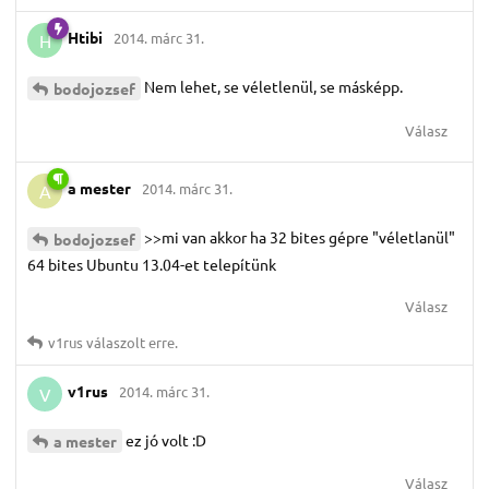
Htibi
2014. márc 31.
H
Nem lehet, se véletlenül, se másképp.
bodojozsef
Válasz
a mester
2014. márc 31.
A
>>mi van akkor ha 32 bites gépre "véletlanül"
bodojozsef
64 bites Ubuntu 13.04-et telepítünk
Válasz
v1rus
válaszolt erre.
v1rus
2014. márc 31.
V
ez jó volt :D
a mester
Válasz