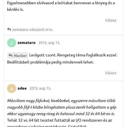
figyelmesebben elolvasod a leírtakat bennevan a lényeg és a
kérdés is.
Válasz
zemataro
válaszolt erre.
zemataro
2013. aug 13.
Z
Lerágott csont. Rengeteg téma foglalkozik ezzel.
Hacker
Beállításbeli problémája pedig mindennek lehet.
Válasz
adee
2013. aug 13.
A
Másoltam nagy fájlokat, kisebbeket, egyszerre másoltam több
nagyobb fájl-t közbe böngésztem plusz zenét hallgattam a gép
ekkor ugyanugy receg-riceg és belassul mind 32 és 64 bit-en is.
Tehát 32 vs. 64 bit tesztet futtattál az I/O rendszeren és az
oprendszer cacheing metódusain. Gratulálok.