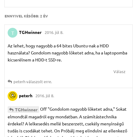
ENNYIVEL KÉSŐBB:
2 ÉV
TGHwinner
2016. júl 8.
T
Az lehet, hogy nagyobb a 64 bites Ubuntu-nak a HDD
használata? Gondolom nagyobb löketet adna, ha a laptopomba
kicserélnem a HDD-t SSD-re.
Válasz
peterh
válaszolt erre.
peterh
2016. júl 8.
Off "Gondolom nagyobb löketet adna," Sokat
TGHwinner
elmondtál magadról egy mondatban. A számítástechnika
érdekel? A lelkesedés mellé beszerzett, csekély menyínségű
tudás is csodákat tehet. On Próbálj meg elindulni az ellenkező