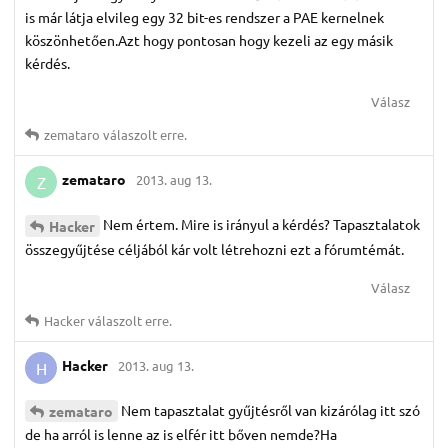
is már látja elvileg egy 32 bit-es rendszer a PAE kernelnek
köszönhetően.Azt hogy pontosan hogy kezeli az egy másik
kérdés.
Válasz
zemataro
válaszolt erre.
zemataro
2013. aug 13.
Z
Nem értem. Mire is irányul a kérdés? Tapasztalatok
Hacker
összegyűjtése céljából kár volt létrehozni ezt a fórumtémát.
Válasz
Hacker
válaszolt erre.
Hacker
2013. aug 13.
H
Nem tapasztalat gyűjtésről van kizárólag itt szó
zemataro
de ha arról is lenne az is elfér itt bőven nemde?Ha