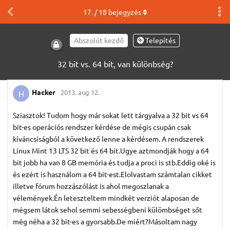
17
. /
18
bejegyzés
Abszolút kezdő
Telepítés
32 bit vs. 64 bit, van különbség?
Hacker
2013. aug 12.
H
Sziasztok! Tudom hogy már sokat lett tárgyalva a 32 bit vs 64
bit-es operációs rendszer kérdése de mégis csupán csak
kíváncsiságból a következő lenne a kérdésem. A rendszerek
Linux Mint 13 LTS 32 bit és 64 bit.Ugye aztmondják hogy a 64
bit jobb ha van 8 GB memória és tudja a proci is stb.Eddig oké is
és ezért is használom a 64 bit-est.Elolvastam számtalan cikket
illetve fórum hozzászólást is ahol megoszlanak a
vélemények.Én leteszteltem mindkét verziót alaposan de
mégsem látok sehol semmi sebességbeni külömbséget sőt
még néha a 32 bit-es a gyorsabb.De miért?Másoltam nagy