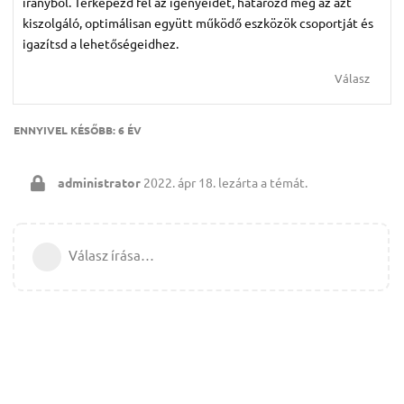
irányból. Térképezd fel az igényeidet, határozd meg az azt
kiszolgáló, optimálisan együtt működő eszközök csoportját és
igazítsd a lehetőségeidhez.
Válasz
ENNYIVEL KÉSŐBB:
6 ÉV
administrator
2022. ápr 18.
lezárta a témát.
Válasz írása…