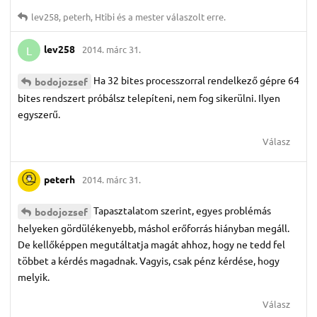
lev258
,
peterh
,
Htibi
és
a mester
válaszolt erre.
lev258
2014. márc 31.
L
Ha 32 bites processzorral rendelkező gépre 64
bodojozsef
bites rendszert próbálsz telepíteni, nem fog sikerülni. Ilyen
egyszerű.
Válasz
peterh
2014. márc 31.
Tapasztalatom szerint, egyes problémás
bodojozsef
helyeken gördülékenyebb, máshol erőforrás hiányban megáll.
De kellőképpen megutáltatja magát ahhoz, hogy ne tedd fel
többet a kérdés magadnak. Vagyis, csak pénz kérdése, hogy
melyik.
Válasz