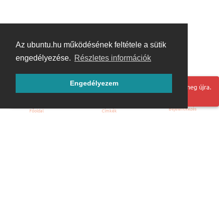
Az ubuntu.hu működésének feltétele a sütik
engedélyezése.
Részletes információk
Engedélyezem
Hoppá! Valami hiba történt. Frissítse az oldalt és próbálja meg újra.
Bejelentkezés
Főoldal
Címkék
Kezdőoldal
Blog
ÁSZF
Szabályzat
Kapcsolat