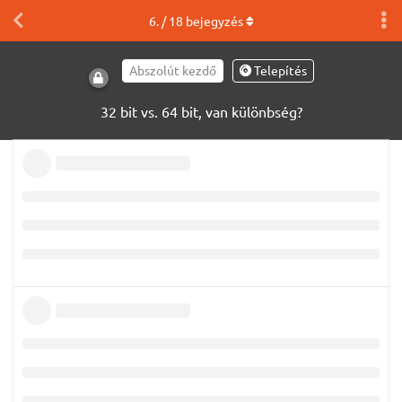
6
. /
18
bejegyzés
Abszolút kezdő
Telepítés
32 bit vs. 64 bit, van különbség?