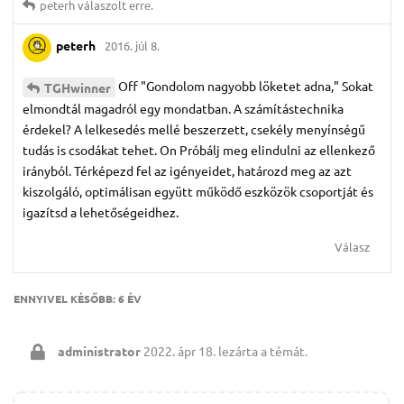
peterh
válaszolt erre.
peterh
2016. júl 8.
Off "Gondolom nagyobb löketet adna," Sokat
TGHwinner
elmondtál magadról egy mondatban. A számítástechnika
érdekel? A lelkesedés mellé beszerzett, csekély menyínségű
tudás is csodákat tehet. On Próbálj meg elindulni az ellenkező
irányból. Térképezd fel az igényeidet, határozd meg az azt
kiszolgáló, optimálisan együtt működő eszközök csoportját és
igazítsd a lehetőségeidhez.
Válasz
ENNYIVEL KÉSŐBB:
6 ÉV
administrator
2022. ápr 18.
lezárta a témát.