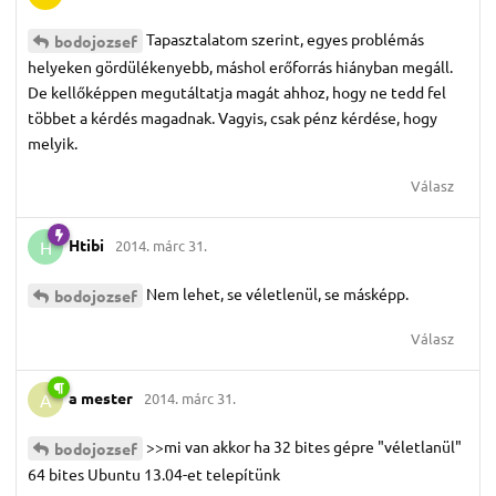
Tapasztalatom szerint, egyes problémás
bodojozsef
helyeken gördülékenyebb, máshol erőforrás hiányban megáll.
De kellőképpen megutáltatja magát ahhoz, hogy ne tedd fel
többet a kérdés magadnak. Vagyis, csak pénz kérdése, hogy
melyik.
Válasz
Htibi
2014. márc 31.
H
Nem lehet, se véletlenül, se másképp.
bodojozsef
Válasz
a mester
2014. márc 31.
A
>>mi van akkor ha 32 bites gépre "véletlanül"
bodojozsef
64 bites Ubuntu 13.04-et telepítünk