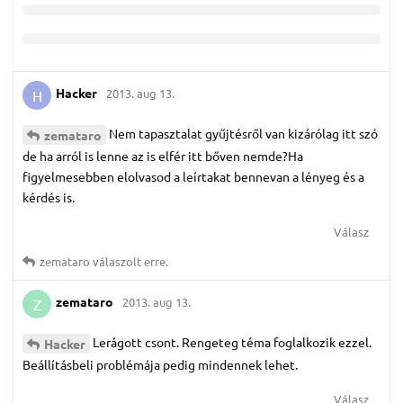
Hacker
2013. aug 13.
H
Nem tapasztalat gyűjtésről van kizárólag itt szó
zemataro
de ha arról is lenne az is elfér itt bőven nemde?Ha
figyelmesebben elolvasod a leírtakat bennevan a lényeg és a
kérdés is.
Válasz
zemataro
válaszolt erre.
zemataro
2013. aug 13.
Z
Lerágott csont. Rengeteg téma foglalkozik ezzel.
Hacker
Beállításbeli problémája pedig mindennek lehet.
Válasz