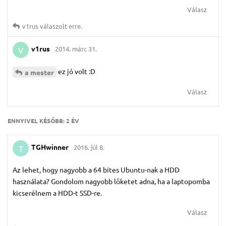
Válasz
v1rus
válaszolt erre.
v1rus
2014. márc 31.
V
ez jó volt :D
a mester
Válasz
ENNYIVEL KÉSŐBB:
2 ÉV
TGHwinner
2016. júl 8.
T
Az lehet, hogy nagyobb a 64 bites Ubuntu-nak a HDD
használata? Gondolom nagyobb löketet adna, ha a laptopomba
kicserélnem a HDD-t SSD-re.
Válasz