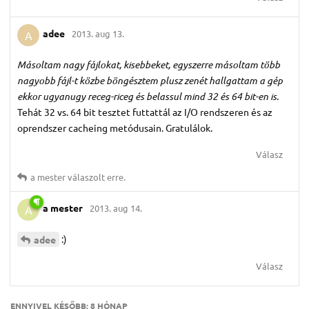
adee
2013. aug 13.
A
Másoltam nagy fájlokat, kisebbeket, egyszerre másoltam több
nagyobb fájl-t közbe böngésztem plusz zenét hallgattam a gép
ekkor ugyanugy receg-riceg és belassul mind 32 és 64 bit-en is.
Tehát 32 vs. 64 bit tesztet futtattál az I/O rendszeren és az
oprendszer cacheing metódusain. Gratulálok.
Válasz
a mester
válaszolt erre.
a mester
2013. aug 14.
A
:)
adee
Válasz
ENNYIVEL KÉSŐBB:
8 HÓNAP