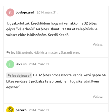
bodojozsef
2014. márc 31.
B
T. gyakorlottak. Éredklődöm hogy mi van akkor ha 32 bites
gépre "véletlanül" 64 bites Ubuntu 13.04-et telepítünk? A
választ előre is köszönöm. Kezdő Kezdő.
Válasz
lev258
,
peterh
,
Htibi
és
a mester
válaszolt erre.
lev258
2014. márc 31.
L
Ha 32 bites processzorral rendelkező gépre 64
bodojozsef
bites rendszert próbálsz telepíteni, nem fog sikerülni. Ilyen
egyszerű.
Válasz
peterh
2014. márc 31.