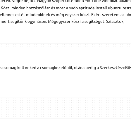
tiétek. Végre bejött. Nagyon szuper totemben YouTube videókat alkalm
Köszi minden hozzászólást és most a sudo aptitude install ubuntu-restr
kellemes estét mindenkinek és még egyszer köszi. Ezért szeretem az ub
 mert segítünk egymáson. Mégegyszer köszi a segítséget. Sziasztok,
ns csomag kell neked a csomagkezelőből; utána pedig a Szerkesztés->B