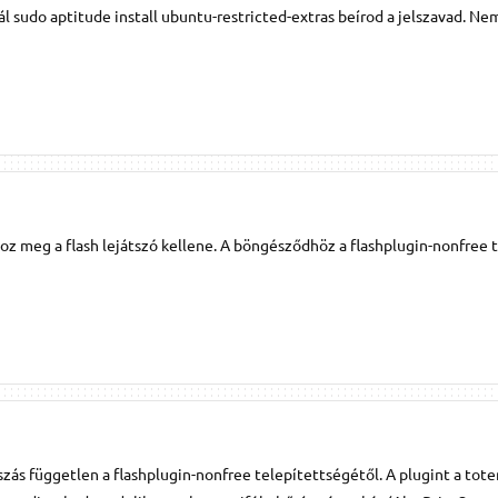
ál sudo aptitude install ubuntu-restricted-extras beírod a jelszavad. Ne
hoz meg a flash lejátszó kellene. A böngésződhöz a flashplugin-nonfree 
zás független a flashplugin-nonfree telepítettségétől. A plugint a tot