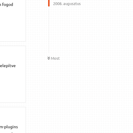
2008. augusztus
m fogod
Most
telepítve
em-plugins