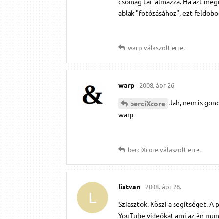
csomag tartalmazza. Ha azt megm
ablak "fotózásához", ezt feldob
warp
válaszolt erre.
warp
2008. ápr 26.
Jah, nem is gondo
berciXcore
warp
berciXcore
válaszolt erre.
listvan
2008. ápr 26.
L
Sziasztok. Köszi a segítséget. A
YouTube videókat ami az én mun