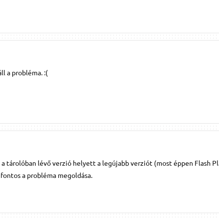
áll a probléma. :(
a tárolóban lévő verzió helyett a legújabb verziót (most éppen Flash P
s fontos a probléma megoldása.