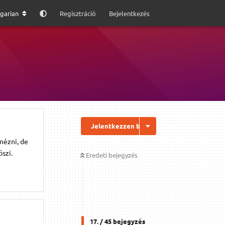
garian
Regisztráció
Bejelentkezés
Jelentkezzen be a válaszhoz
nézni, de
szi.
Eredeti bejegyzés
17
. /
45
bejegyzés