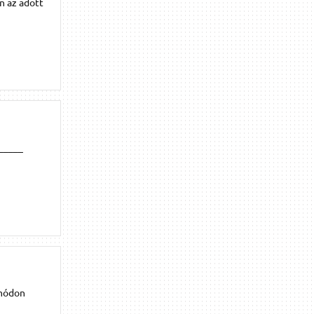
n az adott
______
 módon