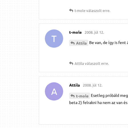
t-mole
válaszolt erre.
t-mole
2008. júl 12.
T
Be van, de így is fent 
Attila
Attila
válaszolt erre.
Attila
2008. júl 12.
A
Esetleg próbáld meg 
t-mole
beta 2) felrakni ha nem az van é