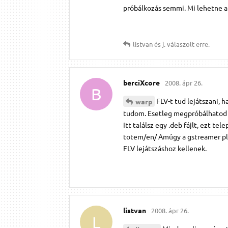
próbálkozás semmi. Mi lehetne a
listvan
és
j.​
válaszolt erre.
berciXcore
2008. ápr 26.
B
FLV-t tud lejátszani, 
warp
tudom. Esetleg megpróbálhatod 
Itt találsz egy .deb fájlt, ezt 
totem/en/ Amúgy a gstreamer plu
FLV lejátszáshoz kellenek.
listvan
2008. ápr 26.
L