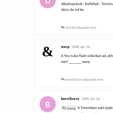
D
Alkalmazások - Kellékek - Termin
látni, de írd be.
ilo120
válaszolt erre.
warp
2008. ápr 26.
A You tube flash videókat ad, ah
van? _______ warp
berciXcore
válaszolt erre.
berciXcore
2008. ápr 26.
B
A Totemben való lejáts
warp