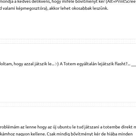
ondja a kedves delikvens, hogy miféle bővítményt kér (Alt+PrintScree
od valami képmegosztóra), akkor lehet okosabbak leszünk.
ltam, hogy azzal játszik le... :-) A Totem egyáltalán lejátszik flasht?... _
 problémám az lenne hogy az új ubuntu le tud játszani a totembe direkt
kámhoz nagyon kellene. Csak mindig bővítményt kér de hiába minden