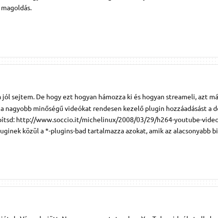
 magoldás.
ha jól sejtem. De hogy ezt hogyan hámozza ki és hogyan streameli, azt m
a nagyobb minőségű videókat rendesen kezelő plugin hozzáadásást a d
telepítsd: http://www.soccio.it/michelinux/2008/03/29/h264-youtube-video
ginek közül a *-plugins-bad tartalmazza azokat, amik az alacsonyabb bi