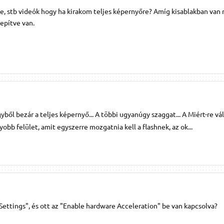
e, stb videók hogy ha kirakom teljes képernyőre? Amíg kisablakban van
lepítve van.
ől bezár a teljes képernyő... A többi ugyanúgy szaggat... A Miért-re vá
bb felület, amit egyszerre mozgatnia kell a flashnek, az ok...
"Settings", és ott az "Enable hardware Acceleration" be van kapcsolva?