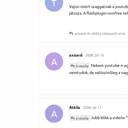
T
Vajon miért szaggatnak a youtub
játssza. A flashplugin-nonfree te
axaard
és
Attila
válaszolt erre.
axaard
2008. júl 10.
A
Nekem youtube-n egyb
t-mole
nemtudok, de valószínűleg a nagyo
Attila
2008. júl 11.
A
Jobb klikk a videón 
t-mole