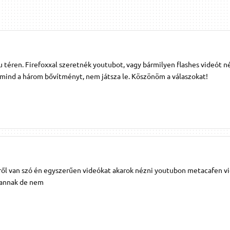
 téren. Firefoxxal szeretnék youtubot, vagy bármilyen flashes videót n
 mind a három bővítményt, nem játsza le. Köszönöm a válaszokat!
ől van szó én egyszerűen videókat akarok nézni youtubon metacafen v
vannak de nem