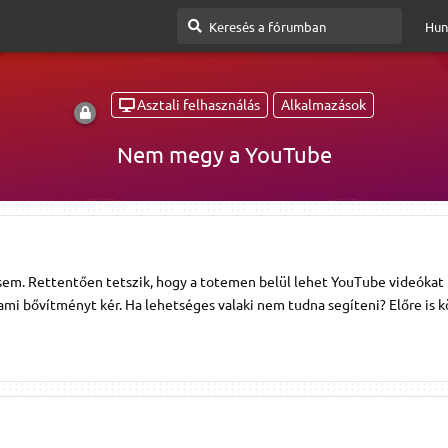
Hun
Asztali felhasználás
Alkalmazások
Nem megy a YouTube
sem. Rettentően tetszik, hogy a totemen belül lehet YouTube videókat 
mi bővítményt kér. Ha lehetséges valaki nem tudna segíteni? Előre is kö