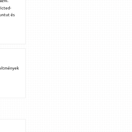
azni.
icted-
untut és
ővítmények