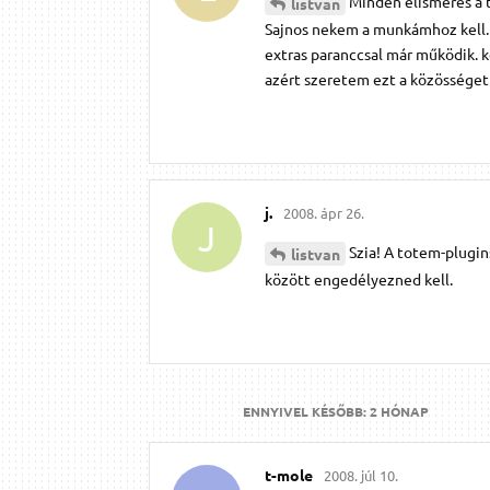
Minden elismerés a 
listvan
Sajnos nekem a munkámhoz kell. 
extras paranccsal már működik. 
azért szeretem ezt a közösséget
j.​
2008. ápr 26.
J
Szia! A totem-plugi
listvan
között engedélyezned kell.
ENNYIVEL KÉSŐBB:
2 HÓNAP
t-mole
2008. júl 10.