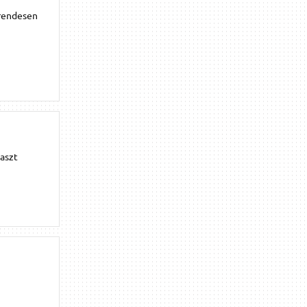
 rendesen
laszt