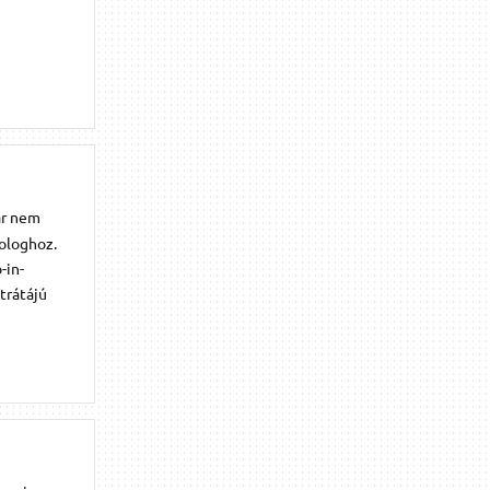
ár nem
ologhoz.
-in-
trátájú