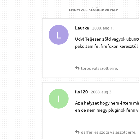
ENNYIVEL KÉSŐBB:
20 NAP
Laurke
2008. aug 1.
L
Üdv! Teljesen zöld vagyok ubuntu
pakoltam fel firefoxon keresztül
toros
válaszolt erre.
ilo120
2008. aug 3.
I
Az a helyzet hogy nem értem mir
en de nem megy pluginok fenn 
garferi
és
szota
válaszolt erre.