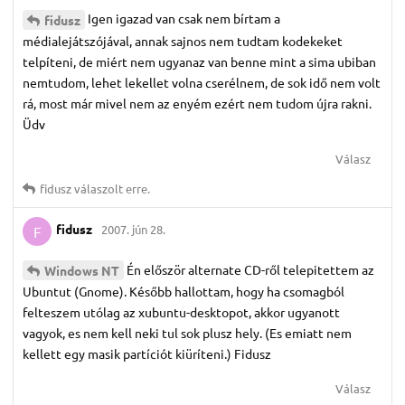
Igen igazad van csak nem bírtam a
fidusz
médialejátszójával, annak sajnos nem tudtam kodekeket
telpíteni, de miért nem ugyanaz van benne mint a sima ubiban
nemtudom, lehet lekellet volna cserélnem, de sok idő nem volt
rá, most már mivel nem az enyém ezért nem tudom újra rakni.
Üdv
Válasz
fidusz
válaszolt erre.
fidusz
2007. jún 28.
F
Én először alternate CD-ről telepitettem az
Windows NT
Ubuntut (Gnome). Később hallottam, hogy ha csomagból
felteszem utólag az xubuntu-desktopot, akkor ugyanott
vagyok, es nem kell neki tul sok plusz hely. (Es emiatt nem
kellett egy masik partíciót kiüríteni.) Fidusz
Válasz