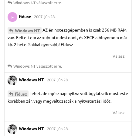
Windows NT
válaszolt erre.
fidusz
2007. jún 28.
F
AZ én noteszgépemben is csak 256 MB RAM
Windows NT
van. Feltettem az xubuntu-destopot, és XFCE alólnyomom már
kb. 2 hete. Sokkal gyorsabb! Fidusz
Válasz
Windows NT
válaszolt erre.
Windows NT
2007. jún 28.
Lehet, de egésznap nyitva volt úgylátszik most este
fidusz
korábban zár, vagy megváltozatták a nyitvatartási időt.
Válasz
Windows NT
2007. jún 28.