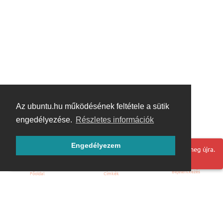
Az ubuntu.hu működésének feltétele a sütik
engedélyezése.
Részletes információk
Engedélyezem
Hoppá! Valami hiba történt. Frissítse az oldalt és próbálja meg újra.
Bejelentkezés
Főoldal
Címkék