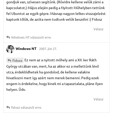
gondjuk van, szívesen segítünk. (Rövidre kellene velük zárni a
kapcsolatot.) Május elején pedig a Nyitott Műhelyben tettünk
fel Ubuntut az egyik gépre. Másnap nagyon lelkes visszajelzést
kaptunk tőlük, de azóta nem tudtunk velük beszélni :( Fidusz
Válasz
Windows NT
válaszolt erre.
Windows NT
2007. jún 27.
Ez nem az a nyitott műhely ami a XII. ker Ráth
fidusz
György utcában van, mert, ha az akkor ez a mellettünk lévő
utca, érdeklődhetek ha gondolod, de kellene valakire
hivatkozni mert így azért nem merek bemenni. Pedig ezek
engem is érdekelne, hogy kinek mi a tapasztalata, pláne ilyen
helyen. Üdv.
Válasz
fidusz
válaszolt erre.