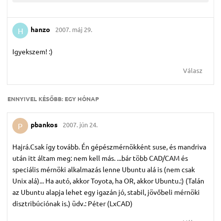
hanzo
2007. máj 29.
H
Igyekszem! :)
Válasz
ENNYIVEL KÉSŐBB:
EGY HÓNAP
pbankos
2007. jún 24.
P
Hajrá.Csak így tovább. Én gépészmérnökként suse, és mandriva
után itt áltam meg: nem kell más. ...bár több CAD/CAM és
speciális mérnöki alkalmazás lenne Ubuntu alá is (nem csak
Unix alá)... Ha autó, akkor Toyota, ha OR, akkor Ubuntu.:) (Talán
az Ubuntu alapja lehet egy igazán jó, stabil, jövőbeli mérnöki
disztribúciónak is.) üdv.: Péter (LxCAD)