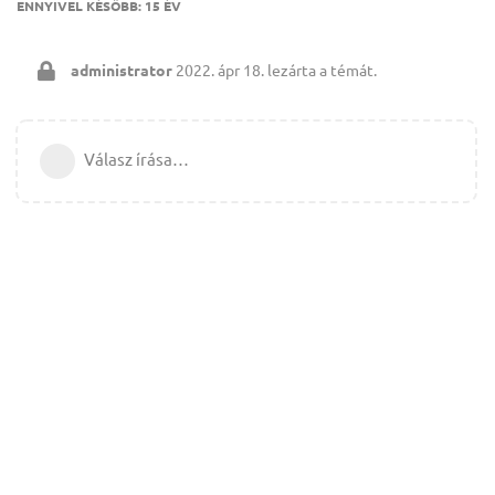
ENNYIVEL KÉSŐBB:
15 ÉV
administrator
2022. ápr 18.
lezárta a témát.
Válasz írása…