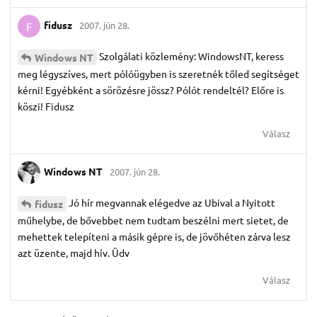
fidusz
2007. jún 28.
F
Szolgálati közlemény: WindowsNT, keress
Windows NT
meg légyszíves, mert pólóügyben is szeretnék tőled segítséget
kérni! Egyébként a sörözésre jössz? Pólót rendeltél? Előre is
köszi! Fidusz
Válasz
Windows NT
2007. jún 28.
Jó hír megvannak elégedve az Ubival a Nyitott
fidusz
műhelybe, de bővebbet nem tudtam beszélni mert sietet, de
mehettek telepíteni a másik gépre is, de jövőhéten zárva lesz
azt üzente, majd hív. Üdv
Válasz