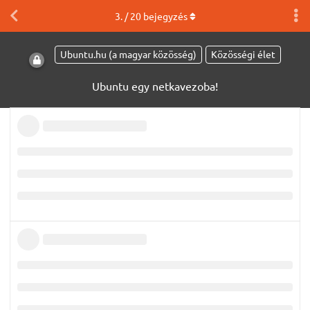
3
. /
20
bejegyzés
Ubuntu.hu (a magyar közösség)
Közösségi élet
Ubuntu egy netkavezoba!