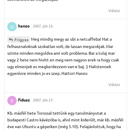
Válasz
hanzo
2007. jún 25.
H
Meg mindig megy az ubi a netcaffeba! Hat a
Frigyes
felhasznaloknak szokatlan volt, de lassan megszokjak. Mar
szinte minden megoldva ami volt problema. Bar a tulaj mar
vagy 2 hete nem hivitt en meg nem nagyon erek ra hogy csak
ugy elmenjek es megkerdezzem van-e baj. :) Halistennek
egyenlore minden jo es szep. Hattori Hanzo
Válasz
fidusz
2007. jún 27.
F
Kb. másfél hete Torossal tettünk egy tanulmányutat a
budapesti Castro kávézóba is, ahol mint kiderült, már kb. másfél
éve van Ubuntu a gépeiken (még 5.10). Felajánlottuk, hogy ha