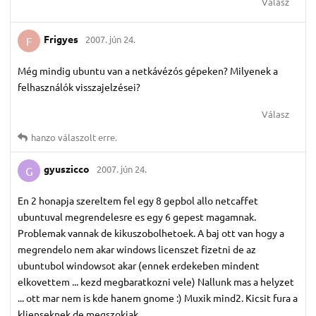
Válasz
Frigyes
2007. jún 24.
F
Még mindig ubuntu van a netkávézós gépeken? Milyenek a
felhasználók visszajelzései?
Válasz
hanzo
válaszolt erre.
gyuszicco
2007. jún 24.
G
En 2 honapja szereltem fel egy 8 gepbol allo netcaffet
ubuntuval megrendelesre es egy 6 gepest magamnak.
Problemak vannak de kikuszobolhetoek. A baj ott van hogy a
megrendelo nem akar windows licenszet fizetni de az
ubuntubol windowsot akar (ennek erdekeben mindent
elkovettem ... kezd megbaratkozni vele) Nallunk mas a helyzet
... ott mar nem is kde hanem gnome :) Muxik mind2. Kicsit fura a
klienseknek de megszokjak.