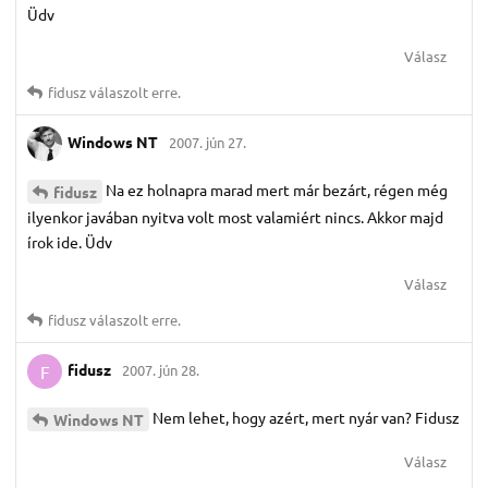
Üdv
Válasz
fidusz
válaszolt erre.
Windows NT
2007. jún 27.
Na ez holnapra marad mert már bezárt, régen még
fidusz
ilyenkor javában nyitva volt most valamiért nincs. Akkor majd
írok ide. Üdv
Válasz
fidusz
válaszolt erre.
fidusz
2007. jún 28.
F
Nem lehet, hogy azért, mert nyár van? Fidusz
Windows NT
Válasz