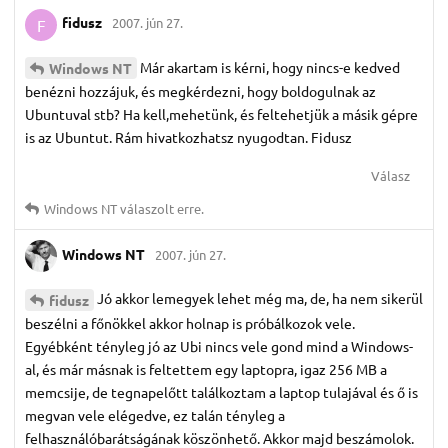
fidusz
2007. jún 27.
F
Már akartam is kérni, hogy nincs-e kedved
Windows NT
benézni hozzájuk, és megkérdezni, hogy boldogulnak az
Ubuntuval stb? Ha kell,mehetünk, és feltehetjük a másik gépre
is az Ubuntut. Rám hivatkozhatsz nyugodtan. Fidusz
Válasz
Windows NT
válaszolt erre.
Windows NT
2007. jún 27.
Jó akkor lemegyek lehet még ma, de, ha nem sikerül
fidusz
beszélni a főnökkel akkor holnap is próbálkozok vele.
Egyébként tényleg jó az Ubi nincs vele gond mind a Windows-
al, és már másnak is feltettem egy laptopra, igaz 256 MB a
memcsije, de tegnapelőtt találkoztam a laptop tulajával és ő is
megvan vele elégedve, ez talán tényleg a
felhasználóbarátságának köszönhető. Akkor majd beszámolok.