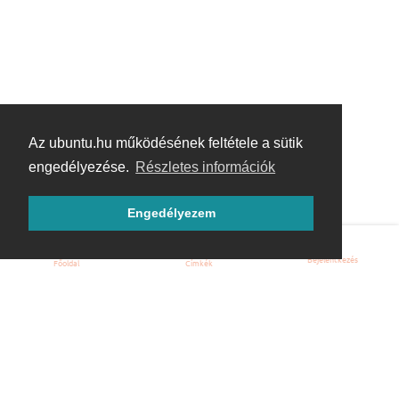
Az ubuntu.hu működésének feltétele a sütik
engedélyezése.
Részletes információk
Engedélyezem
Bejelentkezés
Főoldal
Címkék