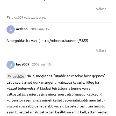
Válasz
bios007
válaszolt erre.
arth2o
2008. máj 15.
A
A megoldás itt van :-) http://ubuntu.hu/node/3855
Válasz
bios007
2008. máj 15.
B
Na ja, megint ez "unable to resolve host gepnev"
arth2o
Ezt a szart a network manger uj válozata kavarja, főleg ha
kézzel belenyúlsz. A kiadási leirásban is benne van a
változtatás, a miért sajna nincs, mert első(második,sokadik)
körben lövésem sincs minek kellett átvariálni.jobb nem lett -
viszont rosszabb-de legalább vacak. Én telepités után leállitom
a nm-t, kézzel a hálózatokban beállitom amit kell, aztán végleg