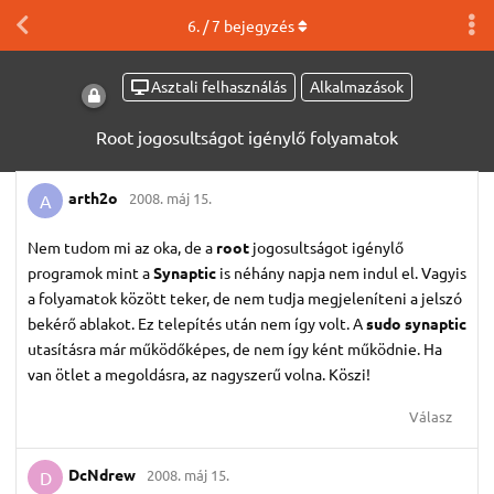
6
. /
7
bejegyzés
Asztali felhasználás
Alkalmazások
Root jogosultságot igénylő folyamatok
arth2o
2008. máj 15.
A
Nem tudom mi az oka, de a
root
jogosultságot igénylő
programok mint a
Synaptic
is néhány napja nem indul el. Vagyis
a folyamatok között teker, de nem tudja megjeleníteni a jelszó
bekérő ablakot. Ez telepítés után nem így volt. A
sudo synaptic
utasításra már működőképes, de nem így ként működnie. Ha
van ötlet a megoldásra, az nagyszerű volna. Köszi!
Válasz
DcNdrew
2008. máj 15.
D