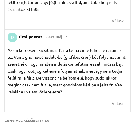
letiltom,letörlöm. Igy jó.(ha nincs wifid, ami több helyre is
csatlakozik) Bi0s
Válasz
ricsi-pontaz
2008. máj 17.
R
Az én kérdésem kicsit más, bár a téma címe lehetne nálam is
ez. Van a gnome-schedule-be (grafikus cron) két folyamat amit
szeretnék, hogy minden induláskor lefutna, ezzel nincs is baj.
Csakhogy root jog kellene a folyamatnak, mert így nem tudja
felülírni a fájlt. De viszont ha beírom elé, hogy sudo, akkor
megint csak nem fut le, mert gondolom kéri be a jelszót. Van
valakinek valami ötlete erre?
Válasz
ENNYIVEL KÉSŐBB:
14 ÉV