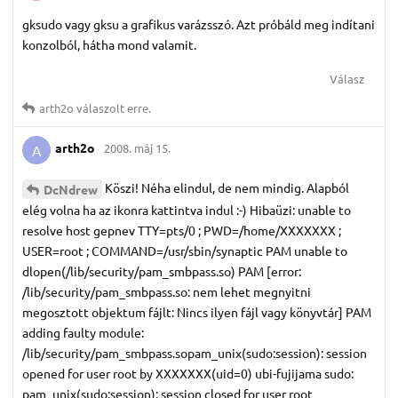
gksudo vagy gksu a grafikus varázsszó. Azt próbáld meg indítani
konzolból, hátha mond valamit.
Válasz
arth2o
válaszolt erre.
arth2o
2008. máj 15.
A
Köszi! Néha elindul, de nem mindig. Alapból
DcNdrew
elég volna ha az ikonra kattintva indul :-) Hibaüzi: unable to
resolve host gepnev TTY=pts/0 ; PWD=/home/XXXXXXX ;
USER=root ; COMMAND=/usr/sbin/synaptic PAM unable to
dlopen(/lib/security/pam_smbpass.so) PAM [error:
/lib/security/pam_smbpass.so: nem lehet megnyitni
megosztott objektum fájlt: Nincs ilyen fájl vagy könyvtár] PAM
adding faulty module:
/lib/security/pam_smbpass.sopam_unix(sudo:session): session
opened for user root by XXXXXXX(uid=0) ubi-fujijama sudo:
pam_unix(sudo:session): session closed for user root