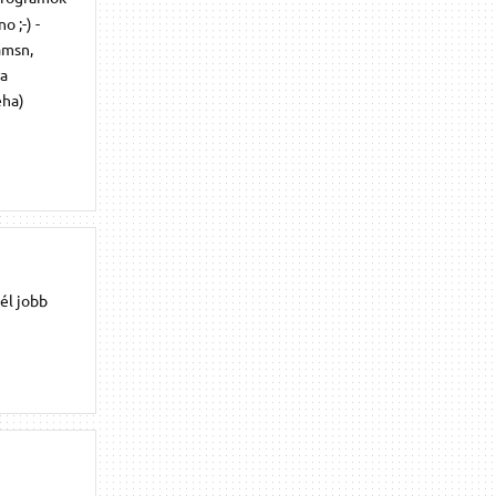
 ;-) -
amsn,
ra
eha)
él jobb