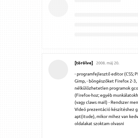
[törölve]
2008. máj 20.
- programfejlesztő editor (CSS; P
Gimp, - böngészőket Firefox 2-3,
nélkülözhetetlen programok gcolo
(Firefox-hoz; egyéb munkálatokho
(vagy claws mail) - Rendszer men
Videó prezentáció készítéshez g
apt(itude), mikor mihez van ke
oldalakat szoktam olvasni