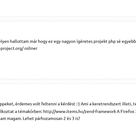
 helyen hallottam már hogy ez egy nagyon ígéretes projekt php sé egyeb
roject.org/ osliner
ippeket, érdemes volt feltenni a kérdést :-) Ami a keretrendszert illeti, 
lalkoztat a témakörben: http://www.items.hu/zend-framework A Firefox 
tam magam. Lehet párhuzamosan 2 és 3 is?