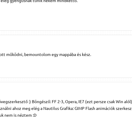
, elég gyengusnak tűnik nekem mindkettő.
kott működni, bemountolom egy mappába és kész.
övegszerkesztő :) Böngésző: FF 2-3, Opera, IE7 (ezt persze csak Win alól
asználni ahoz meg elég a Nautilus Grafika: GIMP Flash animációk szerkes
uk nem is néztem :D