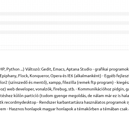
HP, Python ...) Változó: Gedit, Emacs, Aptana Studio - grafikai programok
 Epiphany, Flock, Konqueror, Opera és IE6 (alkalmanként) - Egyéb fejlesz
r2 (színszedő és mentő), xampp, filezilla (remek ftp program) - kiegés
z) web developer, vonalzók, firebug, stb. - Kommunikációhoz pidgin, ga
téshez külön particíó (tudom gyenge megoldás, de nálam már ez is hala
tk recordmydesktop - Rendszer karbantartásra használatos programok s
dvem - Hasznos honlapok magyar honlapok a témakörben a témában csak 