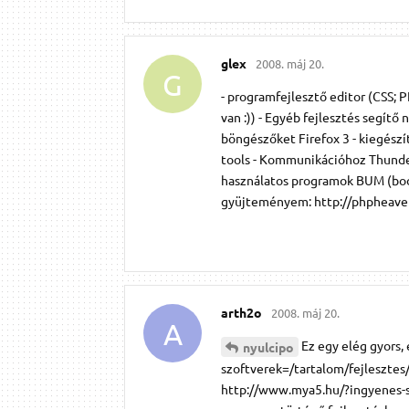
glex
2008. máj 20.
G
- programfejlesztő editor (CSS;
van :)) - Egyéb fejlesztés segít
böngészőket Firefox 3 - kiegész
tools - Kommunikációhoz Thunder
használatos programok BUM (boo
gyüjteményem: http://phpheave
arth2o
2008. máj 20.
A
Ez egy elég gyors,
nyulcipo
szoftverek=/tartalom/fejleszte
http://www.mya5.hu/?ingyenes-sz