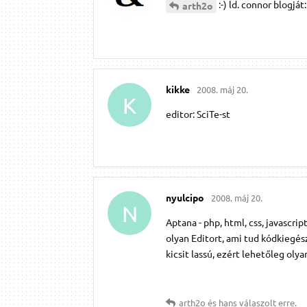
:-) ld. connor blog
arth2o
kikke
2008. máj 20.
K
editor: SciTe-st
nyulcipo
2008. máj 20.
N
Aptana - php, html, css, javascri
olyan Editort, ami tud kódkiegész
kicsit lassú, ezért lehetőleg olya
arth2o
és
hans
válaszolt erre.