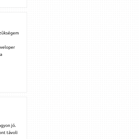
 szükségem
eveloper
ra
gyon jó.
nt távoli