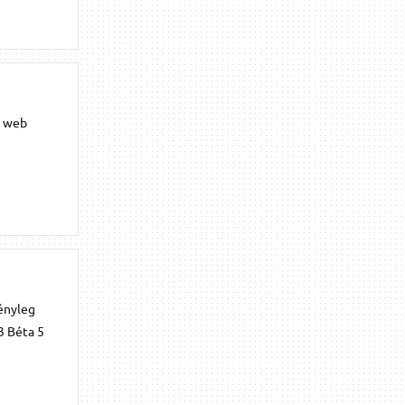
b web
tényleg
3 Béta 5