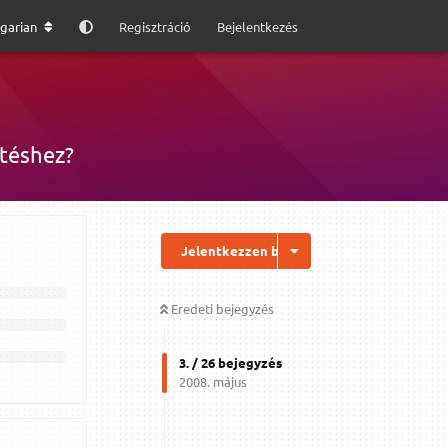
garian
Regisztráció
Bejelentkezés
ztéshez?
Jelentkezzen be a válaszhoz
Eredeti bejegyzés
3
. /
26
bejegyzés
2008. május