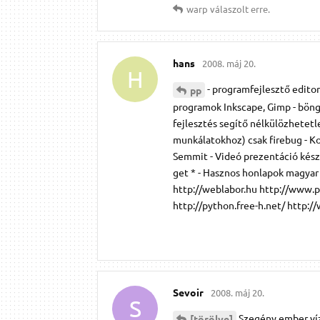
warp
válaszolt erre.
hans
2008. máj 20.
H
- programfejlesztő editor
pp
programok Inkscape, Gimp - böng
fejlesztés segítő nélkülözhetetl
munkálatokhoz) csak firebug - K
Semmit - Videó prezentáció kész
get * - Hasznos honlapok magya
http://weblabor.hu http://www.pr
http://python.free-h.net/ http://w
Sevoir
2008. máj 20.
S
Szegény ember vízz
[törölve]