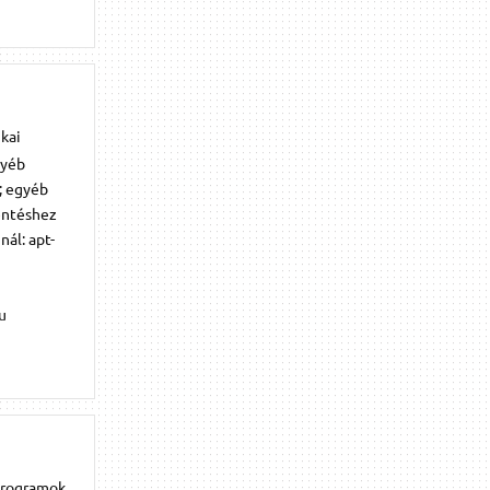
ikai
gyéb
; egyéb
entéshez
ál: apt-
hu
 programok