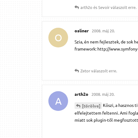
arth2o
és
Sevoir
válaszolt erre.
osliner
2008. máj 20.
O
Szia, én nem fejlesztek, de sok
framework: http://www.symfony-p
Zetor
válaszolt erre.
arth2o
2008. máj 20.
A
Köszi, a hasznos t
[törölve]
elfelejtettem feltenni. Ami fog
miatt sok plugin-től megfosztot