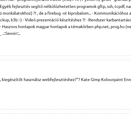
Egyéb fejlesztés segítő nélkülözhetetlen programok gftp, ssh, tcpdf, nano
b munkálatokhoz) ?! , de a firebug -ot kiprobalom... - Kommunikációhoz 
kup, k3b :-) - Videó prezentáció készítéshez ?! - Rendszer karbantartás
- Hasznos honlapok magyar honlapok a témakörben php.net, prog.hu (n
::Sevoir::..
t, kiegészítőt használsz webfejlesztéshez?"? Kate Gimp Kolourpaint Enn