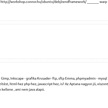
ját: http://workshop.connor.hu/ubuntu/deb/zendframework/ _______ warp
pt Gimp, Inkscape - grafika Krusader- ftp, sftp Emma, phpmyadmin - mysql
ítést, html-hez php-hez, javascript-hez, is? Az Aptana nagyon jó, viszon
n kellene , ami nem java alapú.