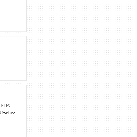
) FTP:
ztéséhez