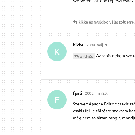
szerveren történő fejlesztéshez
kikke
és
nyulcipo
válaszolt erre.
kikke
2008. máj 20.
K
Az sshfs nekem szo
arth2o
fpali
2008. máj 20.
F
Szerver: Apache Editor: csakis sz
csakis fel-le töltésre szoktam h
még nem találtam progit, mondj