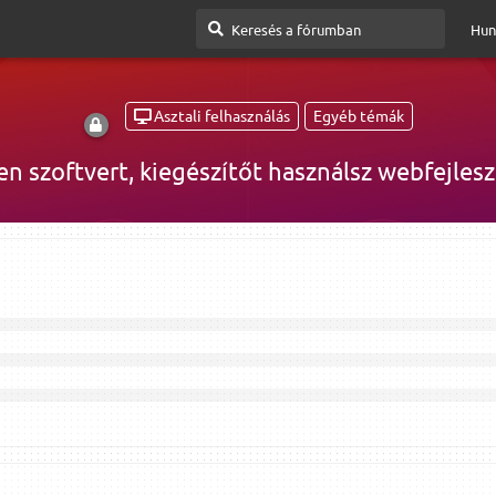
Hun
Asztali felhasználás
Egyéb témák
en szoftvert, kiegészítőt használsz webfejles