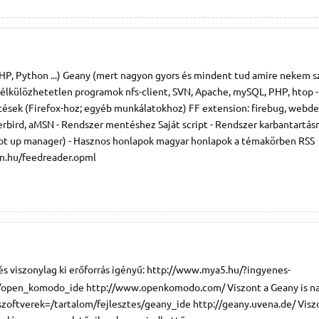
 PHP, Python ...) Geany (mert nagyon gyors és mindent tud amire nekem
ő nélkülözhetetlen programok nfs-client, SVN, Apache, mySQL, PHP, htop -
ítések (Firefox-hoz; egyéb munkálatokhoz) FF extension: firebug, webd
bird, aMSN - Rendszer mentéshez Saját script - Rendszer karbantartás
t up manager) - Hasznos honlapok magyar honlapok a témakörben RSS
n.hu/feedreader.opml
 és viszonylag ki erőforrás igényű: http://www.mya5.hu/?ingyenes-
s/open_komodo_ide http://www.openkomodo.com/ Viszont a Geany is na
oftverek=/tartalom/fejlesztes/geany_ide http://geany.uvena.de/ Viszo