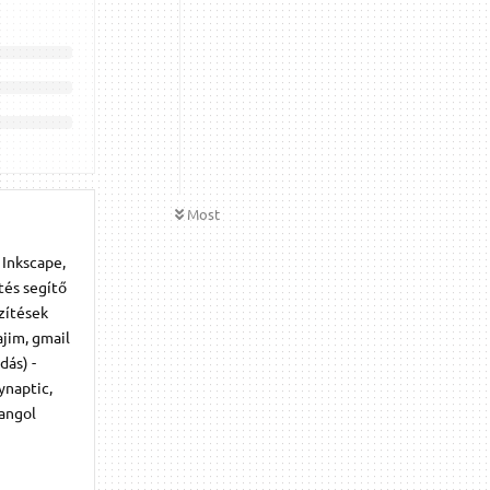
Most
 Inkscape,
tés segítő
zítések
jim, gmail
dás) -
ynaptic,
angol