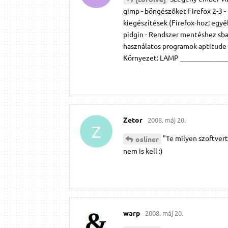
gimp - böngészőket Firefox 2-3 - 
kiegészítések (Firefox-hoz; egyé
pidgin - Rendszer mentéshez sbac
használatos programok aptitude 
Környezet: LAMP ______________ ..
Zetor
2008. máj 20.
Z
"Te milyen szoftver
osliner
nem is kell :)
warp
2008. máj 20.