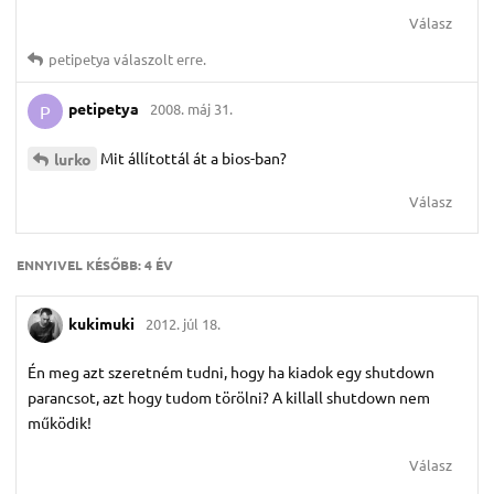
Válasz
petipetya
válaszolt erre.
petipetya
2008. máj 31.
P
Mit állítottál át a bios-ban?
lurko
Válasz
ENNYIVEL KÉSŐBB:
4 ÉV
kukimuki
2012. júl 18.
Én meg azt szeretném tudni, hogy ha kiadok egy shutdown
parancsot, azt hogy tudom törölni? A killall shutdown nem
működik!
Válasz