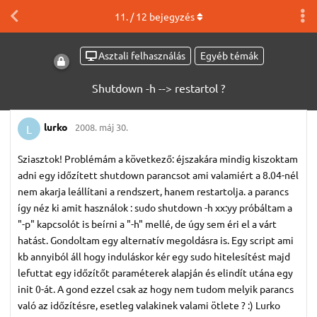
11
. /
12
bejegyzés
Asztali felhasználás
Egyéb témák
Shutdown -h --> restartol ?
lurko
2008. máj 30.
L
Sziasztok! Problémám a következő: éjszakára mindig kiszoktam
adni egy időzített shutdown parancsot ami valamiért a 8.04-nél
nem akarja leállítani a rendszert, hanem restartolja. a parancs
így néz ki amit használok : sudo shutdown -h xx:yy próbáltam a
"-p" kapcsolót is beírni a "-h" mellé, de úgy sem éri el a várt
hatást. Gondoltam egy alternatív megoldásra is. Egy script ami
kb annyiból áll hogy induláskor kér egy sudo hitelesítést majd
lefuttat egy időzítőt paraméterek alapján és elindít utána egy
init 0-át. A gond ezzel csak az hogy nem tudom melyik parancs
való az időzítésre, esetleg valakinek valami ötlete ? :) Lurko