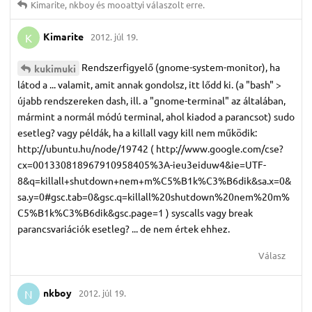
Kimarite
,
nkboy
és
mooattyi
válaszolt erre.
Kimarite
2012. júl 19.
K
Rendszerfigyelő (gnome-system-monitor), ha
kukimuki
látod a ... valamit, amit annak gondolsz, itt lődd ki. (a "bash" >
újabb rendszereken dash, ill. a "gnome-terminal" az általában,
mármint a normál módú terminal, ahol kiadod a parancsot) sudo
esetleg? vagy példák, ha a killall vagy kill nem működik:
http://ubuntu.hu/node/19742 ( http://www.google.com/cse?
cx=001330818967910958405%3A-ieu3eiduw4&ie=UTF-
8&q=killall+shutdown+nem+m%C5%B1k%C3%B6dik&sa.x=0&
sa.y=0#gsc.tab=0&gsc.q=killall%20shutdown%20nem%20m%
C5%B1k%C3%B6dik&gsc.page=1 ) syscalls vagy break
parancsvariációk esetleg? ... de nem értek ehhez.
Válasz
nkboy
2012. júl 19.
N