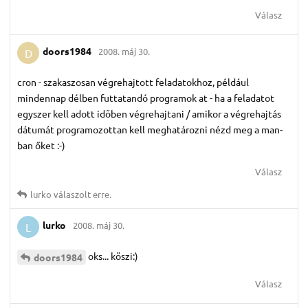
Válasz
doors1984
2008. máj 30.
D
cron - szakaszosan végrehajtott feladatokhoz, például
mindennap délben futtatandó programok at - ha a feladatot
egyszer kell adott idõben végrehajtani / amikor a végrehajtás
dátumát programozottan kell meghatározni nézd meg a man-
ban őket :-)
Válasz
lurko
válaszolt erre.
lurko
2008. máj 30.
L
oks... köszi:)
doors1984
Válasz