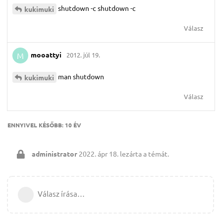
shutdown -c shutdown -c
kukimuki
Válasz
mooattyi
2012. júl 19.
M
man shutdown
kukimuki
Válasz
ENNYIVEL KÉSŐBB:
10 ÉV
administrator
2022. ápr 18.
lezárta a témát.
Válasz írása…