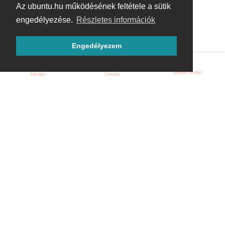
Az ubuntu.hu működésének feltétele a sütik
engedélyezése.
Részletes információk
Engedélyezem
Bejelentkezés
Főoldal
Címkék
Kezdőoldal
Blog
ÁSZF
Szabályzat
Kapcsolat
ubuntu.hu :: Magyar Ubuntu Közösség
© 2007 – 2026