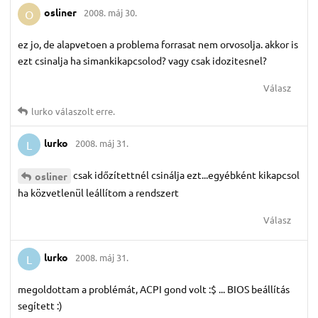
osliner
2008. máj 30.
O
ez jo, de alapvetoen a problema forrasat nem orvosolja. akkor is
ezt csinalja ha simankikapcsolod? vagy csak idozitesnel?
Válasz
lurko
válaszolt erre.
lurko
2008. máj 31.
L
csak időzítettnél csinálja ezt...egyébként kikapcsol
osliner
ha közvetlenül leállítom a rendszert
Válasz
lurko
2008. máj 31.
L
megoldottam a problémát, ACPI gond volt :$ ... BIOS beállítás
segített :)