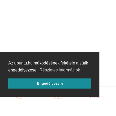
Az ubuntu.hu működésének feltétele a sütik
engedélyezése.
Részletes információk
Engedélyezem
Bejelentkezés
Főoldal
Címkék