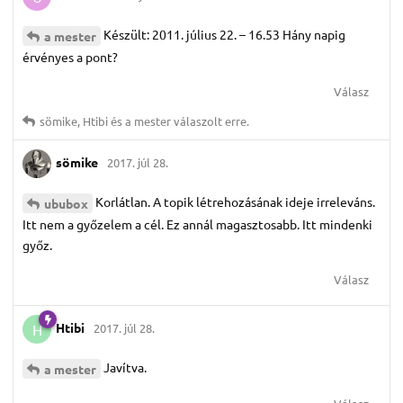
Készült: 2011. július 22. – 16.53 Hány napig
a mester
érvényes a pont?
Válasz
sömike
,
Htibi
és
a mester
válaszolt erre.
sömike
2017. júl 28.
Korlátlan. A topik létrehozásának ideje irreleváns.
ububox
Itt nem a győzelem a cél. Ez annál magasztosabb. Itt mindenki
győz.
Válasz
Htibi
2017. júl 28.
H
Javítva.
a mester