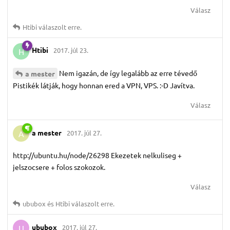
Válasz
Htibi
válaszolt erre.
Htibi
2017. júl 23.
H
Nem igazán, de így legalább az erre tévedő
a mester
Pistikék látják, hogy honnan ered a VPN, VPS. :-D Javítva.
Válasz
a mester
2017. júl 27.
A
http://ubuntu.hu/node/26298 Ekezetek nelkuliseg +
jelszocsere + folos szokozok.
Válasz
ububox
és
Htibi
válaszolt erre.
ububox
2017. júl 27.
U