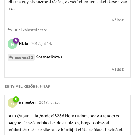
elbírna egy kis kozmetikázást, a
miért
ellenben tökéletesen van
írva.
Válasz
Htibi
válaszolt erre.
Htibi
2017. júl 14.
H
Kozmetikázva.
csuhas32
Válasz
ENNYIVEL KÉSŐBB:
9 NAP
a mester
2017. júl 23.
A
http://ubuntu.hu/node/43286 Nem tudom, hogy a rengeteg
nagybetűs szó indokolt-e, de az biztos, hogy többszöri
módosítás után se sikerült a kérdőjel előtti szóközt likvidálni.