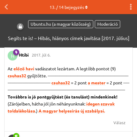
13
. /
14
bejegyzés
Ubuntu.hu (a magyar közösség)
Moderáció
Segíts te is! – Hibás, hiányos címek javítása [2017. július]
Htibi
2017. júl 6.
H
Az
előző havi
vadászatot lezártam. A legtöbb pontot (9)
csuhas32
gyűjtötte. ------------------------------------------------------------------
-----------------------------------
csuhas32
= 2 pont
a mester
= 2 pont
-----
------------------------------------------------------------------------------------------------
Továbbra is jó pontgyűjtést (és tanulást) mindenkinek!
(Zárójelben, hátha jól jön néhányunknak:
idegen szavak
toldalékolása
.)
A magyar helyesírás új szabályai.
Válasz