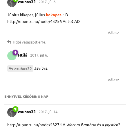
csuhas32
2017. júl 6.
Június kikapcs, július
bekapcs
. :-D
http://ubuntu.hu/node/43256 AutoCAD
Válasz
Htibi
válaszolt erre.
Htibi
2017. júl 6.
H
Javítva.
csuhas32
Válasz
ENNYIVEL KÉSŐBB:
8 NAP
csuhas32
2017. júl 14.
http://ubuntu.hu/node/43274 A
Wacom Bamboo
és a
joystick?