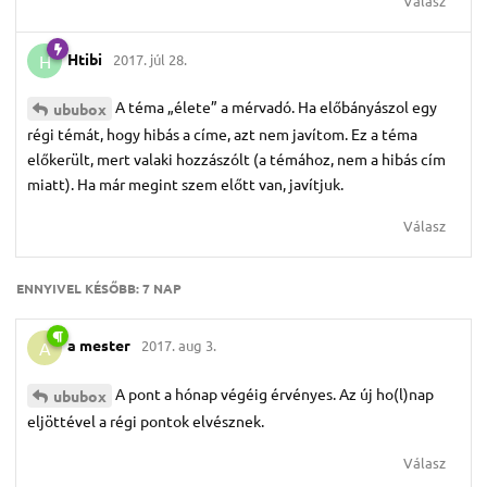
Válasz
Htibi
2017. júl 28.
H
A téma „élete” a mérvadó. Ha előbányászol egy
ububox
régi témát, hogy hibás a címe, azt nem javítom. Ez a téma
előkerült, mert valaki hozzászólt (a témához, nem a hibás cím
miatt). Ha már megint szem előtt van, javítjuk.
Válasz
ENNYIVEL KÉSŐBB:
7 NAP
a mester
2017. aug 3.
A
A pont a hónap végéig érvényes. Az új ho(l)nap
ububox
eljöttével a régi pontok elvésznek.
Válasz