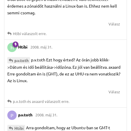
érdemes a zónaidőt használni a Linux-ban is. Ehhez nem kell
semmi csomag.
Válasz
Htibi
válaszolt erre.
Htibi
2008. máj 31.
H
p.v.toth Ezt hogy érted? Az órán jobb klikk-
p.​v.​toth
>Dátum és idő beállítása->időzóna. Ez jól van beállítva. axaard
Erre gondoltam én is (GMT), de ez az UHU-ra nem vonatkozik?
Az is Linux.
Válasz
p.​v.​toth
és
axaard
válaszolt erre.
p.​v.​toth
2008. máj 31.
P
Arra gondoltam, hogy az Ubuntu-ban se GMT-t
Htibi