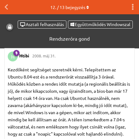
12
. /
13
bejegyzés
Asztali felhasználás
Együttműködés Windowszal
Rendszeróra gond
Htibi
2008. máj 31.
H
Kezdőként segítséget szeretnék kérni. Telepítettem az
Ubuntu 8.04-est és a rendszerórát visszaállítja 3 órával.
Működés közben a rendes időt mutatja (a regionális beállítás is
jó), de mikor kikapcsolom, vagy újraindítom, a bios-ban már 17
helyett csak 14 óra van. Ha csak Ubuntut használnék, nem
zavarna (akárhányszor kapcsolom ki-be, mindig jó időt mutat),
de mivel Windows is van a gépen, mikor azt indítom, akkor
mindig be kell állítsam az órát. A télen ismerkedtem a 7.04-s
változattal, és nem emlékszem hogy ilyet csinált volna (igaz,
hogy az csak a "noapic" kapcsolóval volt hajlandó elindulni).