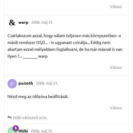
Válasz
warp
2008. máj 31.
Csatlakozom azzal, hogy nálam teljesen más környezetben -a
másik rendszer OS/2... - is ugyanazt csinálja... Eddig nem
akartam ezzel mélyebben foglalkozni, de ha már másnál is van
ilyen ?... _______ warp
Válasz
p.​v.​toth
2008. máj 31.
P
Nézd meg az időzóna beállitását.
Válasz
Htibi
válaszolt erre.
Htibi
2008. máj 31.
H