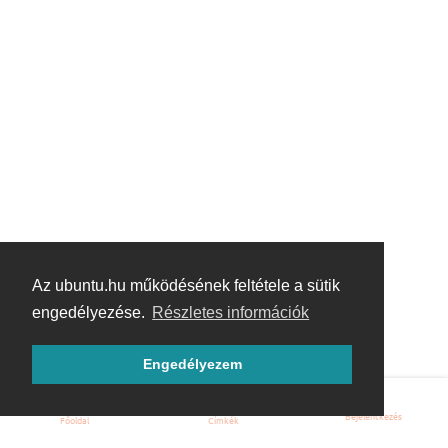
Az ubuntu.hu működésének feltétele a sütik
engedélyezése.
Részletes információk
Engedélyezem
Bejelentkezés
Főoldal
Címkék