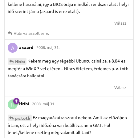
kellene használni, igy a BIOS órája mindkét rendszer alatt helyi
idő szerint járna (axaard is erre utalt).
Válasz
Htibi
válaszolt erre.
axaard
2008. máj 31.
A
Nekem meg egy régebbi Ubuntu csinálta, a 8.04-es
Htibi
megfér a WinXP-vel etéren... Nincs ötletem, érdemes p. v. toth
tanácsára hallgatni...
Válasz
Htibi
2008. máj 31.
H
Ez magyarázatra szorul nekem. Amit az előzőben
p.​v.​toth
írtam, ott a helyi időzóna van beállítva, nem GMT. Hol
lehet/kellene esetleg még valamit állítani?