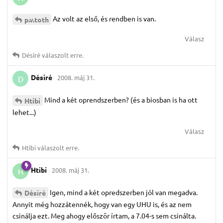
Az volt az első, és rendben is van.
p.​v.​toth
Válasz
Désiré
válaszolt erre.
Désiré
2008. máj 31.
D
Mind a két oprendszerben? (és a biosban is ha ott
Htibi
lehet...)
Válasz
Htibi
válaszolt erre.
Htibi
2008. máj 31.
H
Igen, mind a két opredszerben jól van megadva.
Désiré
Annyit még hozzátennék, hogy van egy UHU is, és az nem
csinálja ezt. Meg ahogy először írtam, a 7.04-s sem csinálta.