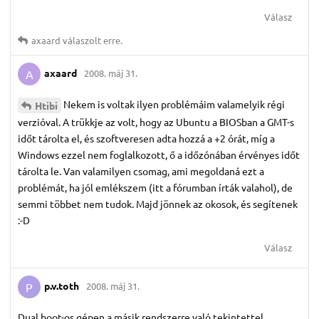
Válasz
axaard
válaszolt erre.
axaard
2008. máj 31.
A
Nekem is voltak ilyen problémáim valamelyik régi
Htibi
verzióval. A trükkje az volt, hogy az Ubuntu a BIOSban a GMT-s
időt tárolta el, és szoftveresen adta hozzá a +2 órát, míg a
Windows ezzel nem foglalkozott, ő a időzónában érvényes időt
tárolta le. Van valamilyen csomag, ami megoldaná ezt a
problémát, ha jól emlékszem (itt a fórumban írták valahol), de
semmi többet nem tudok. Majd jönnek az okosok, és segítenek
:-D
Válasz
p.​v.​toth
2008. máj 31.
P
Dual boot-os gépen a másik rendszerre való tekintettel