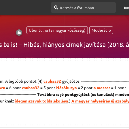
Hun
Ubuntu.hu (a magyar közösség)
Moderáció
 te is! – Hibás, hiányos címek javítása [2018. á
m. A legtöbb pontot (4)
csuhas32
gyűjtötte. ------------------------------------------
orn
= 6 pont
csuhas32
= 5 pont
Nérókutya
= 2 pont
a mester
= 1 pont
-
--------------------------------
Továbbra is jó pontgyűjtést (és tanulást) minde
yunknak:
idegen szavak toldalékolása
.)
A magyar helyesírás új szabály