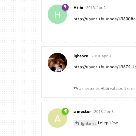
Htibi
2018. ápr 2.
H
http://ubuntu.hu/node/43800#
Ightorn
2018. ápr 3.
http://ubuntu.hu/node/43874 U
a mester
és
Htibi
válaszolt erre.
a mester
2018. ápr 3.
A
telepítése
Ightorn