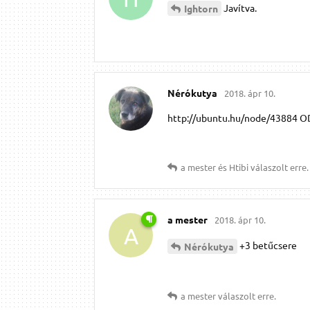
Javítva.
Ightorn
Nérókutya
2018. ápr 10.
http://ubuntu.hu/node/43884 ODB
a mester
és
Htibi
válaszolt erre.
a mester
2018. ápr 10.
A
+3 betűcsere
Nérókutya
a mester
válaszolt erre.