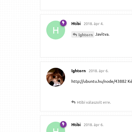
Htibi
2018. ápr 4.
H
Javítva.
Ightorn
Ightorn
2018. ápr 6.
http://ubuntu.hu/node/43882 Két
Htibi
válaszolt erre.
Htibi
2018. ápr 6.
H