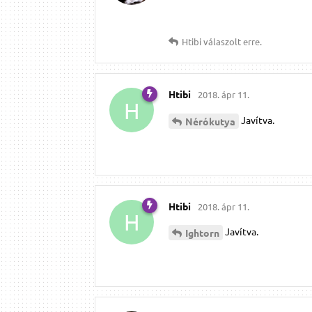
Htibi
válaszolt erre.
Htibi
2018. ápr 11.
H
Javítva.
Nérókutya
Htibi
2018. ápr 11.
H
Javítva.
Ightorn