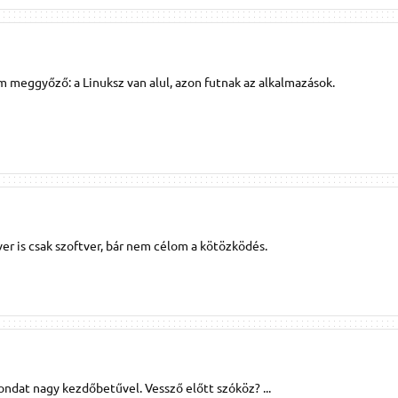
 meggyőző: a Linuksz van alul, azon futnak az alkalmazások.
ver is csak szoftver, bár nem célom a kötözködés.
dat nagy kezdőbetűvel. Vessző előtt szóköz? ...