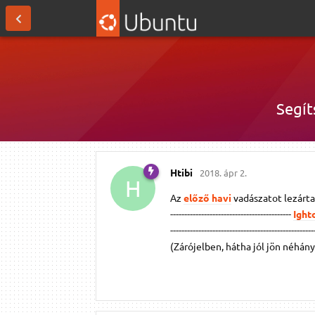
Segíts
Htibi
2018. ápr 2.
H
Az
előző havi
vadászatot lezárta
-------------------------------------------
Ight
---------------------------------------------------
(Zárójelben, hátha jól jön néhán