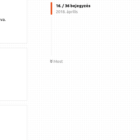
16
. /
36
bejegyzés
2018. április
va.
Most