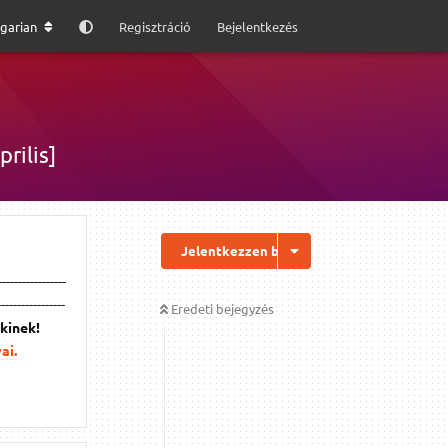
garian
Regisztráció
Bejelentkezés
prilis]
Jelentkezzen be a válaszhoz
----------------
-----------------
Eredeti bejegyzés
nkinek!
ai.