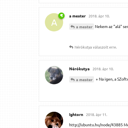
a mester
2018. ápr 10.
A
Nekem az "alá" sem
a mester
Nérókutya
válaszolt erre.
Nérókutya
2018. ápr 10.
+ Na igen, a SZoft
a mester
Ightorn
2018. ápr 11.
http://ubuntu.hu/node/43885 Mon