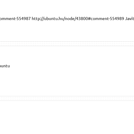
comment-554987 http://ubuntu.hu/node/43800#comment-554989 Javít
buntu