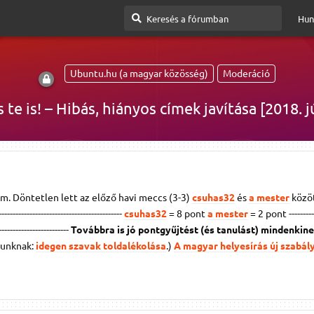
Hun
Ubuntu.hu (a magyar közösség)
Moderáció
 te is! – Hibás, hiányos címek javítása [2018. j
m. Döntetlen lett az előző havi meccs (3-3)
csuhas32
és
a mester
között.
--------------------------------------------
csuhas32
= 8 pont
a mester
= 2 pont
---------
--------------------------
Továbbra is jó pontgyűjtést (és tanulást) mindenkine
yunknak:
idegen szavak toldalékolása
.)
A magyar helyesírás új szabály