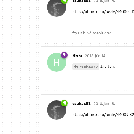
csuhas32
2018. jún 14.
http://ubuntu.hu/node/44000 JD
Htibi
válaszolt erre.
Htibi
2018. jún 14.
H
Javítva.
csuhas32
csuhas32
2018. jún 18.
http://ubuntu.hu/node/44009 32 