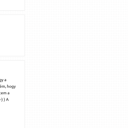
gy a
ném, hogy
ttem a
) ) A