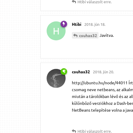
Htibi
válaszolt erre.
Htibi
2018. jún 18.
H
Javítva.
csuhas32
csuhas32
2018. jún 20.
http://ubuntu.hu/node/44011 Ír
csomag neve netbeans, az alkal
miután a tárolókban lévő és az a
különböző verziókhoz a Dash-ben 
NetBeans telepítése volna a jav
Htibi
válaszolt erre.