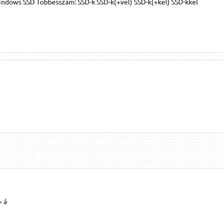
ndows SSD Többesszám: SSD-k SSD-k(+vel) SSD-k(+kel) SSD-kkel
> á