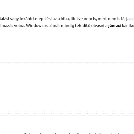
si vagy inkább telepítési az a hiba, illetve nem is, mert nem is látja a
almazás volna. Windowsos témát mindig felüdítő olvasni a
június
i kánik
)