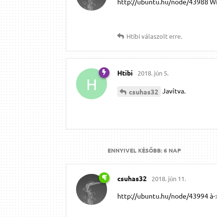
http://ubuntu.hu/node/43988 Wi
Htibi
válaszolt erre.
Htibi
2018. jún 5.
H
Javítva.
csuhas32
ENNYIVEL KÉSŐBB:
6 NAP
csuhas32
2018. jún 11.
http://ubuntu.hu/node/43994 à-