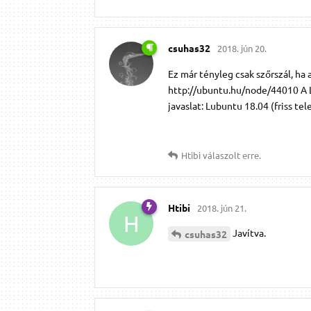
csuhas32
2018. jún 20.
Ez már tényleg csak szőrszál, ha 
http://ubuntu.hu/node/44010 A Lu
javaslat: Lubuntu 18.04 (friss te
Htibi
válaszolt erre.
Htibi
2018. jún 21.
H
Javítva.
csuhas32