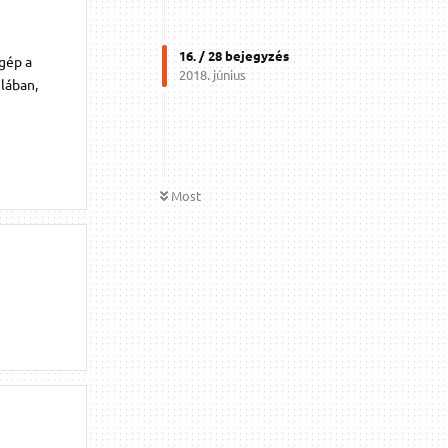
16
. /
28
bejegyzés
 gép a
2018. június
ulában,
Most