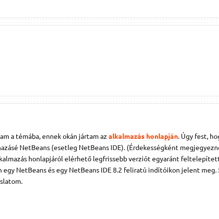
tam a témába, ennek okán jártam az
alkalmazás honlapján
. Úgy fest, ho
mazásé NetBeans (esetleg NetBeans IDE). (Érdekességként megjegyez
lkalmazás honlapjáról elérhető legfrissebb verziót egyaránt feltelepíte
egy NetBeans és egy NetBeans IDE 8.2 feliratú indítóikon jelent meg. :-
aslatom.