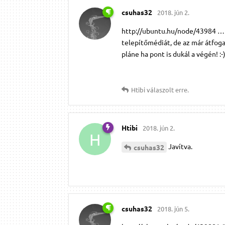
csuhas32
2018. jún 2.
http://ubuntu.hu/node/43984 …lálá
telepítőmédiát, de az már átfog
pláne ha pont is dukál a végén! :-
Htibi
válaszolt erre.
Htibi
2018. jún 2.
H
Javítva.
csuhas32
csuhas32
2018. jún 5.