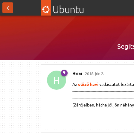
Segíts
Htibi
2018. jún 2.
H
Az
előző havi
vadászatot lezárta
---------------------------------------------------
--------------------------------------------------
(Zárójelben, hátha jól jön néhán