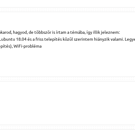
akarod, hagyod, de többször is írtam a témába, így illik jeleznem:
buntu 18.04 és a friss telepítés közül szerintem hiányzik valami. Legy
lepítés), WiFi-probléma