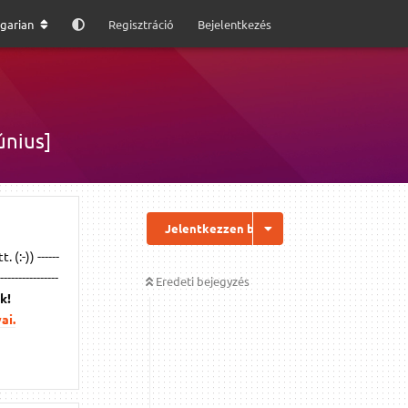
garian
Regisztráció
Bejelentkezés
únius]
Jelentkezzen be a válaszhoz
 (:-)) ------
----------------
Eredeti bejegyzés
k!
ai.