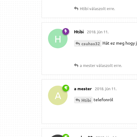
Htibi
válaszolt erre.
Htibi
2018. jún 11.
H
Hát ez meg hogy j
csuhas32
a mester
válaszolt erre.
a mester
2018. jún 11.
A
telefonról
Htibi