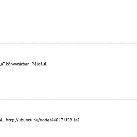
„a” könyvtárban. Például.
ni... http://ubuntu.hu/node/44017 USB-és?