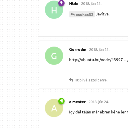
Htibi
2018. jún 21.
H
Javítva.
csuhas32
Gorrodin
2018. jún 21.
G
http://ubuntu.hu/node/43997 ... 
Htibi
válaszolt erre.
a mester
2018. jún 24.
A
Így dél táján már ébren kéne len