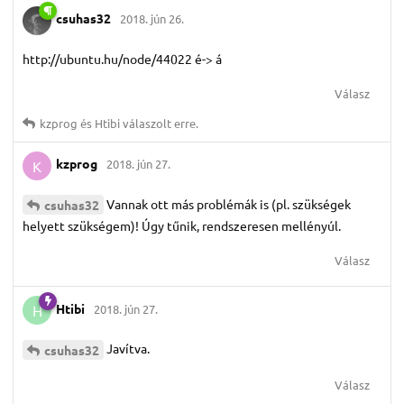
csuhas32
2018. jún 26.
http://ubuntu.hu/node/44022 é-> á
Válasz
kzprog
és
Htibi
válaszolt erre.
kzprog
2018. jún 27.
K
Vannak ott más problémák is (pl. szükségek
csuhas32
helyett szükségem)! Úgy tűnik, rendszeresen mellényúl.
Válasz
Htibi
2018. jún 27.
H
Javítva.
csuhas32
Válasz