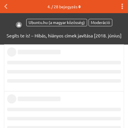
4
. /
28
bejegyzés
Ubuntu.hu (a magyar közösség)
Moderáció
Segíts te is! – Hibás, hiányos címek javítása [2018. június]