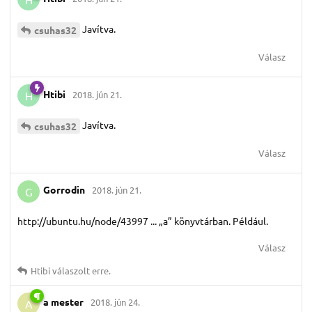
Javítva.
csuhas32
Válasz
Htibi
2018. jún 21.
H
Javítva.
csuhas32
Válasz
Gorrodin
2018. jún 21.
G
http://ubuntu.hu/node/43997 ... „a” könyvtárban. Például.
Válasz
Htibi
válaszolt erre.
a mester
2018. jún 24.
A