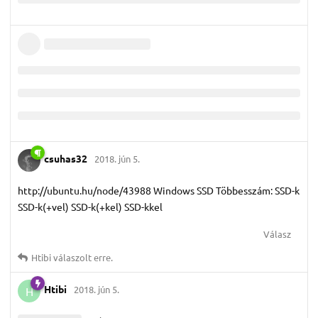
csuhas32
2018. jún 5.
http://ubuntu.hu/node/43988 Windows SSD Többesszám: SSD-k
SSD-k(+vel) SSD-k(+kel) SSD-kkel
Válasz
Htibi
válaszolt erre.
Htibi
2018. jún 5.
H