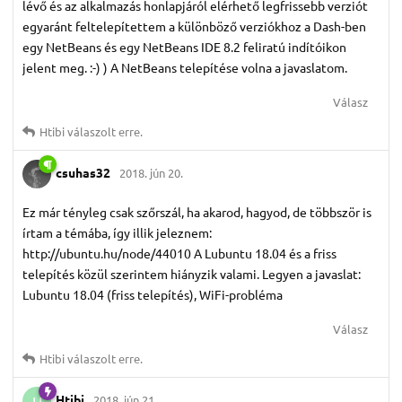
lévő és az alkalmazás honlapjáról elérhető legfrissebb verziót
egyaránt feltelepítettem a különböző verziókhoz a Dash-ben
egy NetBeans és egy NetBeans IDE 8.2 feliratú indítóikon
jelent meg. :-) ) A NetBeans telepítése volna a javaslatom.
Válasz
Htibi
válaszolt erre.
csuhas32
2018. jún 20.
Ez már tényleg csak szőrszál, ha akarod, hagyod, de többször is
írtam a témába, így illik jeleznem:
http://ubuntu.hu/node/44010 A Lubuntu 18.04 és a friss
telepítés közül szerintem hiányzik valami. Legyen a javaslat:
Lubuntu 18.04 (friss telepítés), WiFi-probléma
Válasz
Htibi
válaszolt erre.
Htibi
2018. jún 21.
H