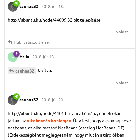
csuhas32
2018. jún 18.
http://ubuntu.hu/node/44009 32 bit telepítése
Válasz
Htibi
válaszolt erre.
Htibi
2018. jún 18.
H
Javítva.
csuhas32
Válasz
csuhas32
2018. jún 20.
http://ubuntu.hu/node/44011 Írtam a témába, ennek okán
jártam az
alkalmazás honlapján
. Úgy fest, hogy a csomag neve
netbeans, az alkalmazásé NetBeans (esetleg NetBeans IDE).
(Érdekességként megjegyezném, hogy miután a tárolókban