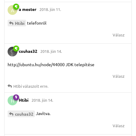
a mester
2018. jún 11.
A
telefonról
Htibi
Válasz
csuhas32
2018. jún 14.
http://ubuntu.hu/node/44000 JDK telepítése
Válasz
Htibi
válaszolt erre.
Htibi
2018. jún 14.
H
Javítva.
csuhas32
Válasz