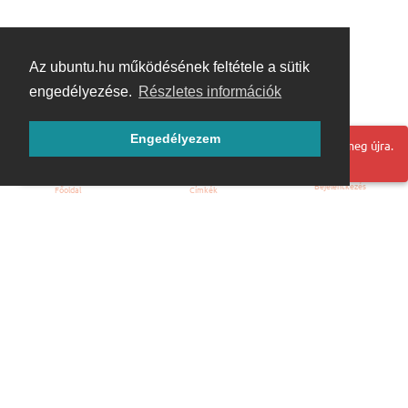
Az ubuntu.hu működésének feltétele a sütik
engedélyezése.
Részletes információk
Engedélyezem
Hoppá! Valami hiba történt. Frissítse az oldalt és próbálja meg újra.
Bejelentkezés
Főoldal
Címkék
Kezdőoldal
Blog
ÁSZF
Szabályzat
Kapcsolat