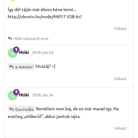
Így dél táján már ébren kéne lenni...
http://ubuntu.hu/node/44017 USB-és?
Válasz
Htibi
válaszolt erre.
Htibi
2018. jún 24.
H
Muszáj? :-(
a mester
Válasz
Htibi
2018. jún 24.
H
Remélem nem baj, de ez már marad így. Ha
Gorrodin
esetleg „előkerül”, akkor javítok rajta.
Válasz