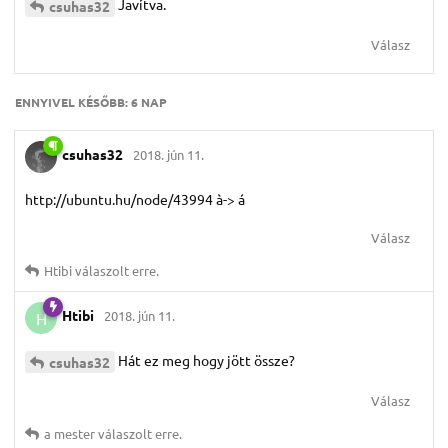
Javítva.
csuhas32
Válasz
ENNYIVEL KÉSŐBB:
6 NAP
csuhas32
2018. jún 11.
http://ubuntu.hu/node/43994 à-> á
Válasz
Htibi
válaszolt erre.
Htibi
2018. jún 11.
H
Hát ez meg hogy jött össze?
csuhas32
Válasz
a mester
válaszolt erre.