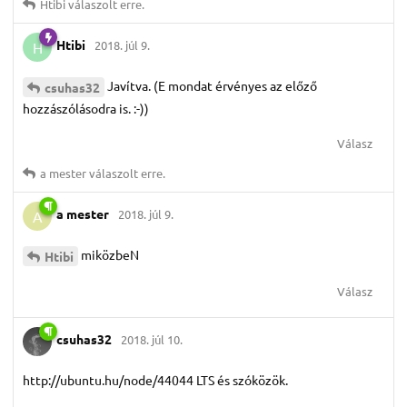
Htibi
válaszolt erre.
Htibi
2018. júl 9.
H
Javítva. (E mondat érvényes az előző
csuhas32
hozzászólásodra is. :-))
Válasz
a mester
válaszolt erre.
a mester
2018. júl 9.
A
miközbeN
Htibi
Válasz
csuhas32
2018. júl 10.
http://ubuntu.hu/node/44044 LTS és szóközök.