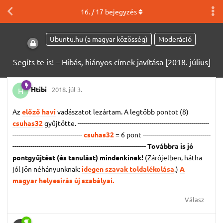
16
. /
17
bejegyzés
Ubuntu.hu (a magyar közösség)
Moderáció
Segíts te is! – Hibás, hiányos címek javítása [2018. július]
Htibi
2018. júl 3.
H
Az
előző havi
vadászatot lezártam. A legtöbb pontot (8)
csuhas32
gyűjtötte. ------------------------------------------------------------------
-----------------------------------
csuhas32
= 6 pont
----------------------------------
-------------------------------------------------------------------
Továbbra is jó
pontgyűjtést (és tanulást) mindenkinek!
(Zárójelben, hátha
jól jön néhányunknak:
idegen szavak toldalékolása
.)
A
magyar helyesírás új szabályai.
Válasz