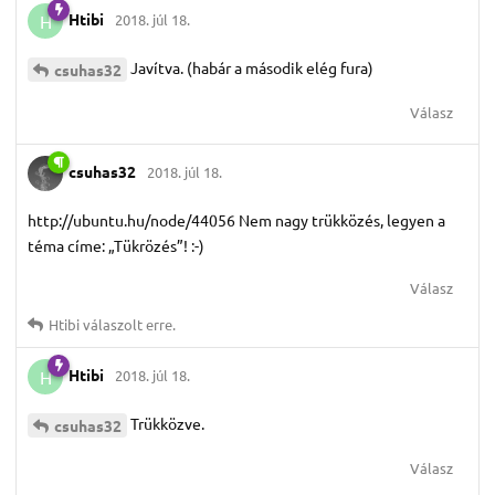
Htibi
2018. júl 18.
H
Javítva. (habár a második elég fura)
csuhas32
Válasz
csuhas32
2018. júl 18.
http://ubuntu.hu/node/44056 Nem nagy trükközés, legyen a
téma címe: „Tükrözés”! :-)
Válasz
Htibi
válaszolt erre.
Htibi
2018. júl 18.
H
Trükközve.
csuhas32
Válasz