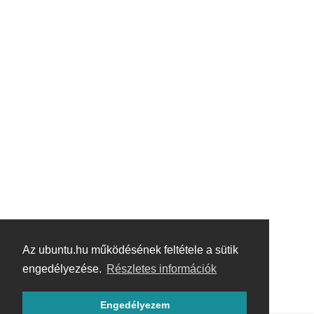
Az ubuntu.hu működésének feltétele a sütik
engedélyezése.
Részletes információk
Engedélyezem