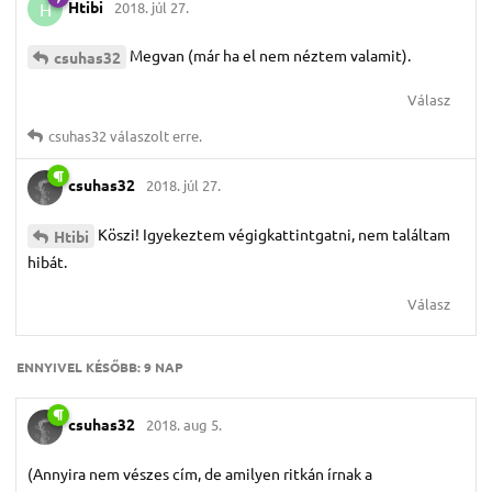
Htibi
2018. júl 27.
H
Megvan (már ha el nem néztem valamit).
csuhas32
Válasz
csuhas32
válaszolt erre.
csuhas32
2018. júl 27.
Köszi! Igyekeztem végigkattintgatni, nem találtam
Htibi
hibát.
Válasz
ENNYIVEL KÉSŐBB:
9 NAP
csuhas32
2018. aug 5.
(Annyira nem vészes cím, de amilyen ritkán írnak a