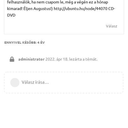
felhasználók, ha nem csapom le, még a végén ez a hónap
kimarad! Éljen Augustus!) http://ubuntu.hu/node/44070 CD-
DVD
Válasz
ENNYIVEL KÉSŐBB:
4 ÉV
administrator
2022. ápr 18.
lezárta a témát.
Válasz írása…