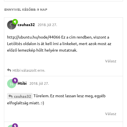
ENNYIVEL KÉSŐBB:
9 NAP
csuhas32
2018. júl 27.
http://ubuntu.hu/node/44066 Ez a cím rendben, viszont a
Letöltés oldalon is át kell írni a linkeket, mert azok most az
előző lemezkép hűlt helyére mutatnak.
Válasz
Htibi
válaszolt erre.
Htibi
2018. júl 27.
H
Türelem. Ez most lassan lesz meg, egyéb
csuhas32
elfoglaltság miatt. :-)
Válasz