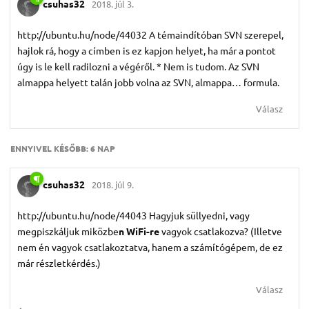
csuhas32
2018. júl 3.
http://ubuntu.hu/node/44032 A témaindítóban SVN szerepel,
hajlok rá, hogy a címben is ez kapjon helyet, ha már a pontot
úgy is le kell radilozni a végéről. * Nem is tudom. Az SVN
almappa helyett talán jobb volna az SVN, almappa… formula.
Válasz
ENNYIVEL KÉSŐBB:
6 NAP
csuhas32
2018. júl 9.
http://ubuntu.hu/node/44043 Hagyjuk süllyedni, vagy
megpiszkáljuk miközbe
n WiFi-re
vagyok csatlakozva? (Illetve
nem én vagyok csatlakoztatva, hanem a számítógépem, de ez
már részletkérdés.)
Válasz