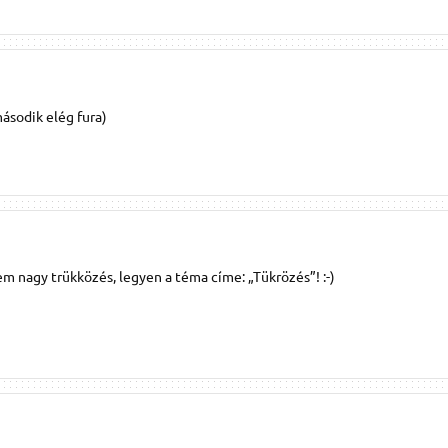
második elég fura)
 nagy trükközés, legyen a téma címe: „Tükrözés”! :-)