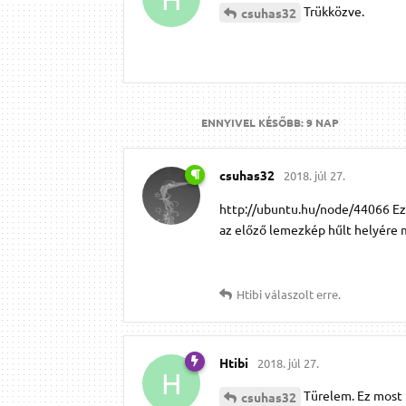
Trükközve.
csuhas32
ENNYIVEL KÉSŐBB:
9 NAP
csuhas32
2018. júl 27.
http://ubuntu.hu/node/44066 Ez a 
az előző lemezkép hűlt helyére 
Htibi
válaszolt erre.
Htibi
2018. júl 27.
H
Türelem. Ez most l
csuhas32