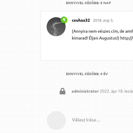
ENNYIVEL KÉSŐBB:
9 NAP
csuhas32
2018. aug 5.
(Annyira nem vészes cím, de amil
kimarad! Éljen Augustus!) http
ENNYIVEL KÉSŐBB:
4 ÉV
administrator
2022. ápr 18.
lezár
Válasz írása…