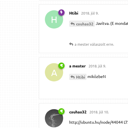
Htibi
2018. júl 9.
H
Javítva. (E mondat
csuhas32
a mester
válaszolt erre.
a mester
2018. júl 9.
A
miközbeN
Htibi
csuhas32
2018. júl 10.
http://ubuntu.hu/node/44044 LTS