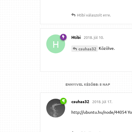
Htibi
válaszolt erre.
Htibi
2018. júl 10.
H
Közölve.
csuhas32
ENNYIVEL KÉSŐBB:
8 NAP
csuhas32
2018. júl 17.
http://ubuntu.hu/node/44054 Yo