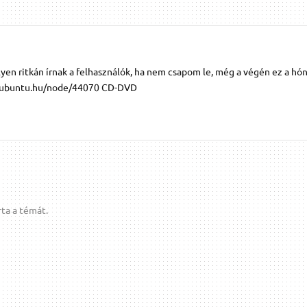
yen ritkán írnak a felhasználók, ha nem csapom le, még a végén ez a hó
://ubuntu.hu/node/44070 CD-DVD
ta a témát.