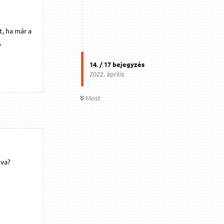
, ha már a
,
14
. /
17
bejegyzés
2022. április
Most
zva?