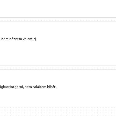
l nem néztem valamit).
gkattintgatni, nem találtam hibát.