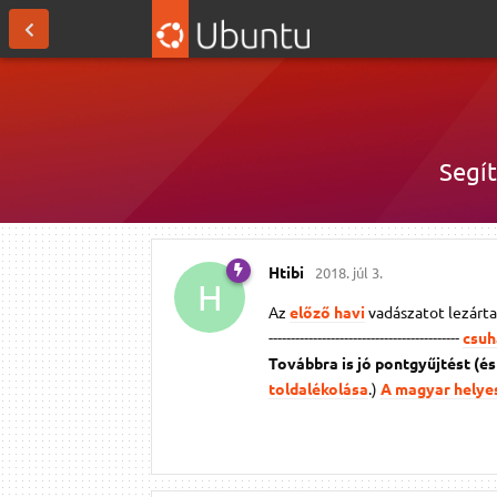
Segít
Htibi
2018. júl 3.
H
Az
előző havi
vadászatot lezárta
-------------------------------------------
csuh
Továbbra is jó pontgyűjtést (é
toldalékolása
.)
A magyar helyes