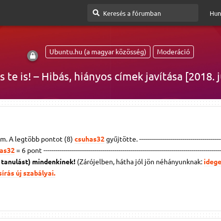
Hun
Ubuntu.hu (a magyar közösség)
Moderáció
s te is! – Hibás, hiányos címek javítása [2018. j
m. A legtöbb pontot (8)
csuhas32
gyűjtötte. ------------------------------------------
as32
= 6 pont
------------------------------------------------------------------------------------------
s tanulást) mindenkinek!
(Zárójelben, hátha jól jön néhányunknak:
ideg
írás új szabályai.