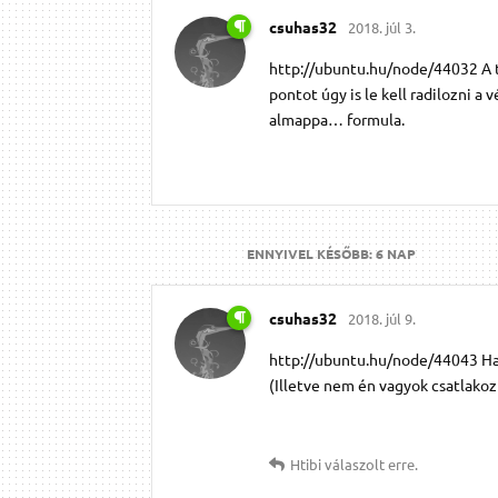
csuhas32
2018. júl 3.
http://ubuntu.hu/node/44032 A té
pontot úgy is le kell radilozni a
almappa… formula.
ENNYIVEL KÉSŐBB:
6 NAP
csuhas32
2018. júl 9.
http://ubuntu.hu/node/44043 Ha
(Illetve nem én vagyok csatlako
Htibi
válaszolt erre.