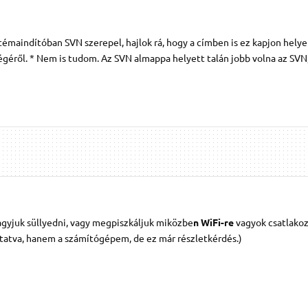
maindítóban SVN szerepel, hajlok rá, hogy a címben is ez kapjon helyet
 végéről. * Nem is tudom. Az SVN almappa helyett talán jobb volna az SVN
gyjuk süllyedni, vagy megpiszkáljuk miközbe
n WiFi-re
vagyok csatlako
ztatva, hanem a számítógépem, de ez már részletkérdés.)