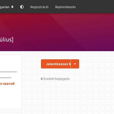
garian
Regisztráció
Bejelentkezés
úlius]
Jelentkezzen be a válaszhoz
----------------
-----------
Eredeti bejegyzés
en szavak