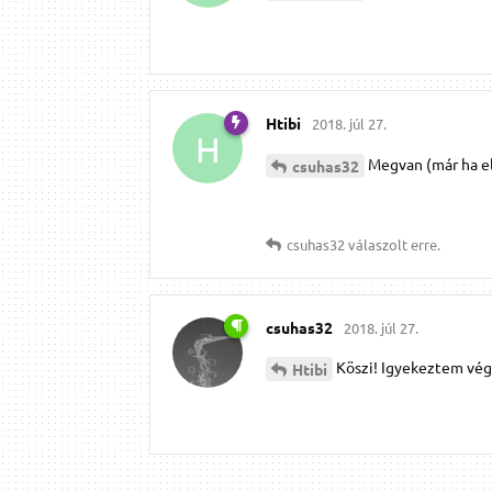
Htibi
2018. júl 27.
H
Megvan (már ha e
csuhas32
csuhas32
válaszolt erre.
csuhas32
2018. júl 27.
Köszi! Igyekeztem végi
Htibi