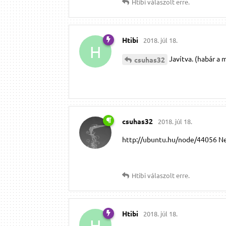
Htibi
válaszolt erre.
Htibi
2018. júl 18.
H
Javítva. (habár a 
csuhas32
csuhas32
2018. júl 18.
http://ubuntu.hu/node/44056 Nem
Htibi
válaszolt erre.
Htibi
2018. júl 18.
H