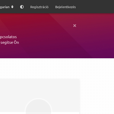
garian
Regisztráció
Bejelentkezés
apcsolatos
 segítse Ön