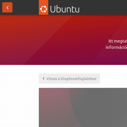
Itt megta
információ
Vissza a blogösszefoglalóhoz