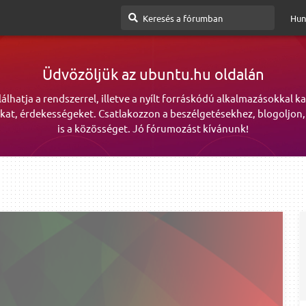
Hun
Üdvözöljük az ubuntu.hu oldalán
lálhatja a rendszerrel, illetve a nyílt forráskódú alkalmazásokkal k
kat, érdekességeket. Csatlakozzon a beszélgetésekhez, blogoljon,
is a közösséget. Jó fórumozást kívánunk!