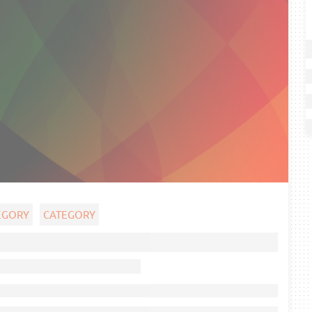
EGORY
CATEGORY
Ghost title