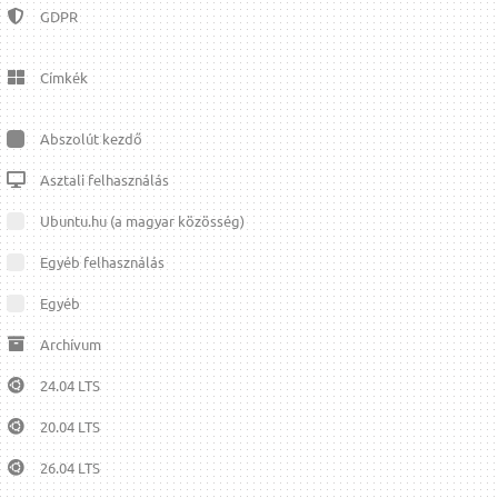
GDPR
Címkék
Abszolút kezdő
Asztali felhasználás
Ubuntu.hu (a magyar közösség)
Egyéb felhasználás
Egyéb
Archívum
24.04 LTS
20.04 LTS
26.04 LTS