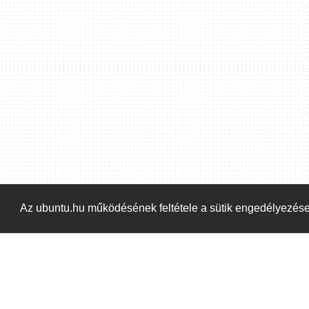
Hoppá! Valami hiba történt. Frissítse az oldalt és próbálja meg újra.
Az ubuntu.hu működésének feltétele a sütik engedélyezés