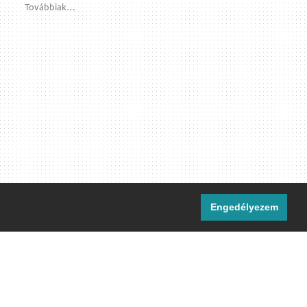
Továbbiak…
Engedélyezem
i csatornáink:
[M]
IRC
rtalma, ahol másként nem jelezzük,