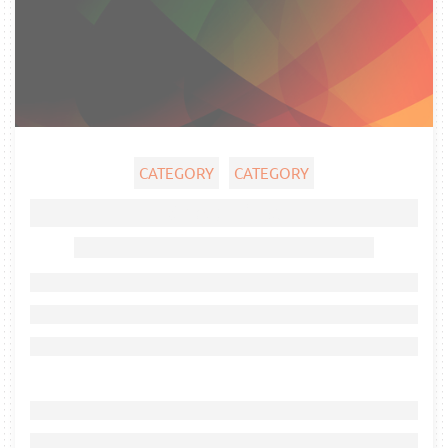
CATEGORY
CATEGORY
Ghost title