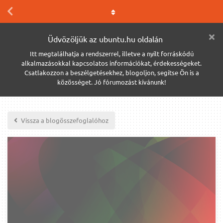
Üdvözöljük az ubuntu.hu oldalán
Itt megtalálhatja a rendszerrel, illetve a nyílt forráskódú
alkalmazásokkal kapcsolatos információkat, érdekességeket.
Csatlakozzon a beszélgetésekhez, blogoljon, segítse Ön is a
közösséget. Jó fórumozást kívánunk!
Vissza a blogösszefoglalóhoz