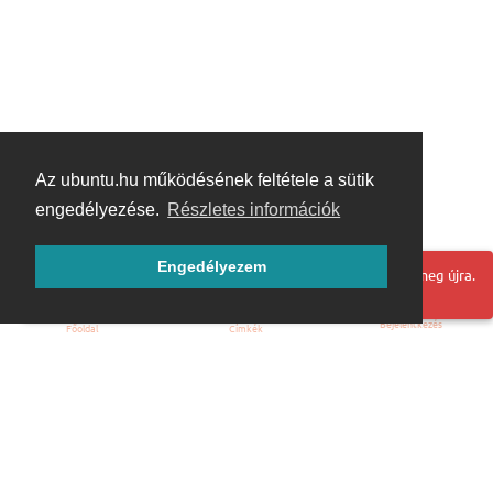
Az ubuntu.hu működésének feltétele a sütik
engedélyezése.
Részletes információk
Engedélyezem
Hoppá! Valami hiba történt. Frissítse az oldalt és próbálja meg újra.
Bejelentkezés
Főoldal
Címkék