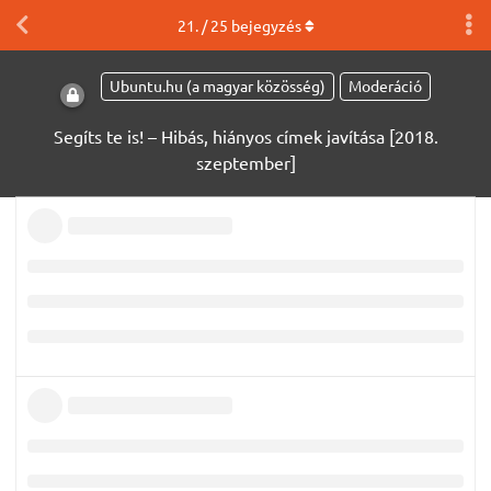
21
. /
25
bejegyzés
Ubuntu.hu (a magyar közösség)
Moderáció
Segíts te is! – Hibás, hiányos címek javítása [2018.
szeptember]