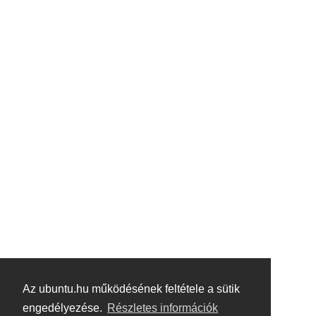
Az ubuntu.hu működésének feltétele a sütik
engedélyezése.
Részletes információk