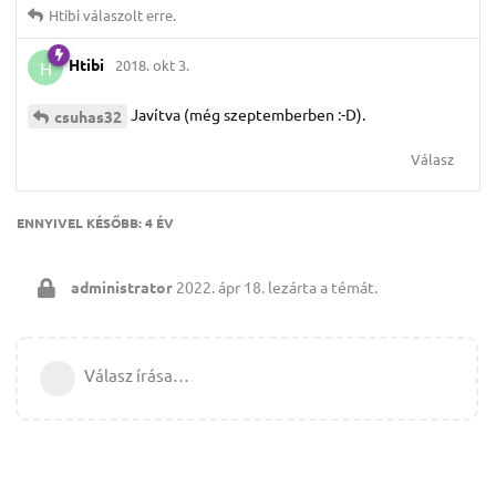
Htibi
válaszolt erre.
Htibi
2018. okt 3.
H
Javítva (még szeptemberben :-D).
csuhas32
Válasz
ENNYIVEL KÉSŐBB:
4 ÉV
administrator
2022. ápr 18.
lezárta a témát.
Válasz írása…