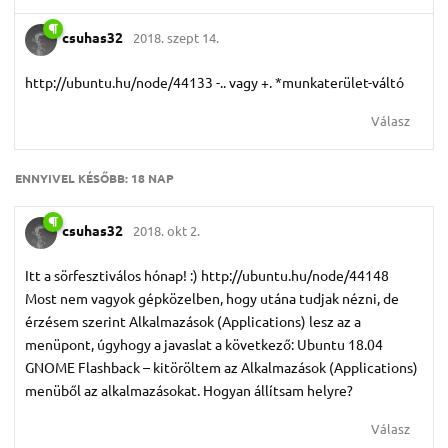
csuhas32
2018. szept 14.
http://ubuntu.hu/node/44133 -.. vagy +. *munkaterület-váltó
Válasz
ENNYIVEL KÉSŐBB:
18 NAP
csuhas32
2018. okt 2.
Itt a sörfesztiválos hónap! :) http://ubuntu.hu/node/44148
Most nem vagyok gépközelben, hogy utána tudjak nézni, de
érzésem szerint Alkalmazások (Applications) lesz az a
menüpont, úgyhogy a javaslat a következő: Ubuntu 18.04
GNOME Flashback – kitöröltem az Alkalmazások (Applications)
menüből az alkalmazásokat. Hogyan állítsam helyre?
Válasz