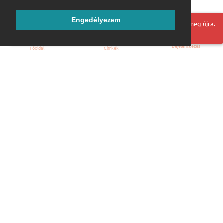
Engedélyezem
Hoppá! Valami hiba történt. Frissítse az oldalt és próbálja meg újra.
Bejelentkezés
Főoldal
Címkék
Kezdőoldal
Blog
ÁSZF
Szabályzat
Kapcsolat
ubuntu.hu :: Magyar Ubuntu Közösség
© 2007 – 2026
Önkéntes segítők:
Megtekintés