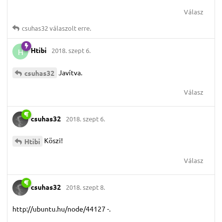
Válasz
csuhas32
válaszolt erre.
Htibi
2018. szept 6.
H
Javítva.
csuhas32
Válasz
csuhas32
2018. szept 6.
Köszi!
Htibi
Válasz
csuhas32
2018. szept 8.
http://ubuntu.hu/node/44127 -.