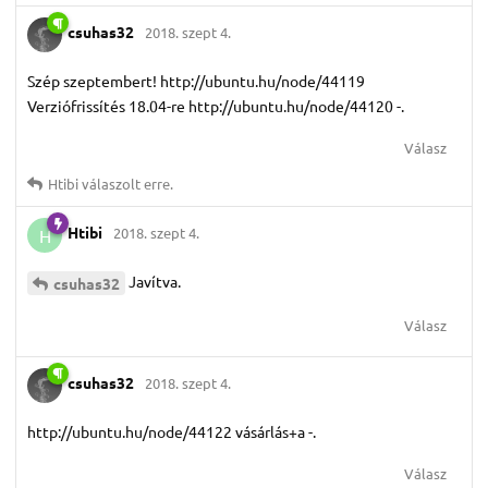
csuhas32
2018. szept 4.
Szép szeptembert! http://ubuntu.hu/node/44119
Verziófrissítés 18.04-re http://ubuntu.hu/node/44120 -.
Válasz
Htibi
válaszolt erre.
Htibi
2018. szept 4.
H
Javítva.
csuhas32
Válasz
csuhas32
2018. szept 4.
http://ubuntu.hu/node/44122 vásárlás+a -.
Válasz