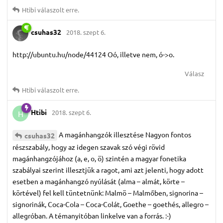
Htibi
válaszolt erre.
csuhas32
2018. szept 6.
http://ubuntu.hu/node/44124 Oó, illetve nem, ó->o.
Válasz
Htibi
válaszolt erre.
Htibi
2018. szept 6.
H
A magánhangzók illesztése Nagyon fontos
csuhas32
részszabály, hogy az idegen szavak szó végi rövid
magánhangzójához (a, e, o, ö) szintén a magyar fonetika
szabályai szerint illesztjük a ragot, ami azt jelenti, hogy adott
esetben a magánhangzó nyúlását (alma – almát, körte –
körtével) fel kell tüntetnünk: Malmö – Malmőben, signorina –
signorinák, Coca-Cola – Coca-Colát, Goethe – goethés, allegro –
allegróban. A témanyitóban linkelve van a forrás. :-)