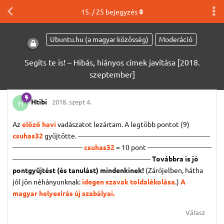
15
. /
25
bejegyzés
Ubuntu.hu (a magyar közösség)
Moderáció
Segíts te is! – Hibás, hiányos címek javítása [2018.
szeptember]
Htibi
2018. szept 4.
H
Az
előző havi
vadászatot lezártam. A legtöbb pontot (9)
csuhas32
gyűjtötte. ------------------------------------------------------------------
-----------------------------------
csuhas32
= 10 pont
--------------------------------
---------------------------------------------------------------------
Továbbra is jó
pontgyűjtést (és tanulást) mindenkinek!
(Zárójelben, hátha
jól jön néhányunknak:
idegen szavak toldalékolása
.)
A
magyar helyesírás új szabályai.
Válasz