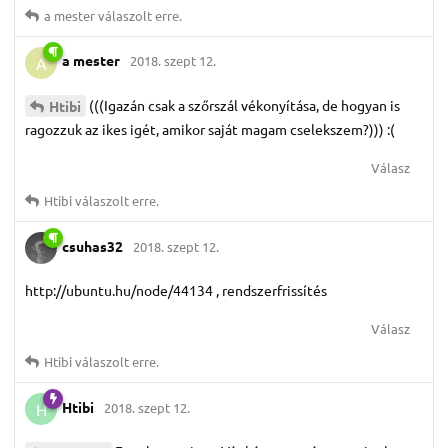
a mester
válaszolt erre.
a mester
2018. szept 12.
A
(((Igazán csak a szőrszál vékonyítása, de hogyan is
Htibi
ragozzuk az ikes igét, amikor saját magam cselekszem?))) :(
Válasz
Htibi
válaszolt erre.
csuhas32
2018. szept 12.
http://ubuntu.hu/node/44134 , rendszerfrissítés
Válasz
Htibi
válaszolt erre.
Htibi
2018. szept 12.
H