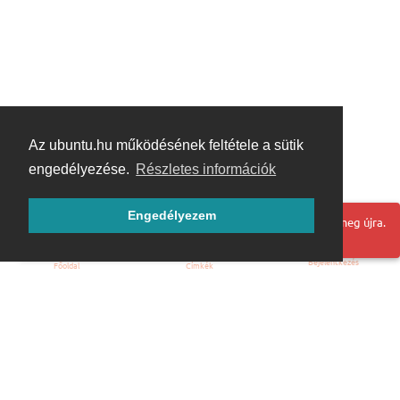
Az ubuntu.hu működésének feltétele a sütik
engedélyezése.
Részletes információk
Engedélyezem
Hoppá! Valami hiba történt. Frissítse az oldalt és próbálja meg újra.
Bejelentkezés
Főoldal
Címkék