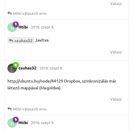
Válasz
Htibi
válaszolt erre.
Htibi
2018. szept 8.
H
Javítva.
csuhas32
Válasz
csuhas32
2018. szept 9.
http://ubuntu.hu/node/44129 Dropbox, szinkronizálás már
létező mappával (Megoldva)
Válasz
Htibi
válaszolt erre.
Htibi
2018. szept 9.
H