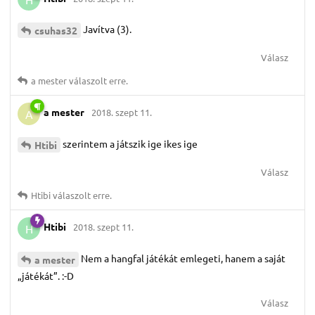
Javítva (3).
csuhas32
Válasz
a mester
válaszolt erre.
a mester
2018. szept 11.
A
szerintem a játszik ige ikes ige
Htibi
Válasz
Htibi
válaszolt erre.
Htibi
2018. szept 11.
H
Nem a hangfal játékát emlegeti, hanem a saját
a mester
„játékát”. :-D
Válasz