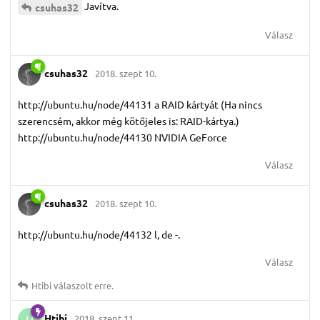
Javítva.
csuhas32
Válasz
csuhas32
2018. szept 10.
http://ubuntu.hu/node/44131 a RAID kártyát (Ha nincs
szerencsém, akkor még kötőjeles is: RAID-kártya.)
http://ubuntu.hu/node/44130 NVIDIA GeForce
Válasz
csuhas32
2018. szept 10.
http://ubuntu.hu/node/44132 l, de -.
Válasz
Htibi
válaszolt erre.
Htibi
2018. szept 11.
H