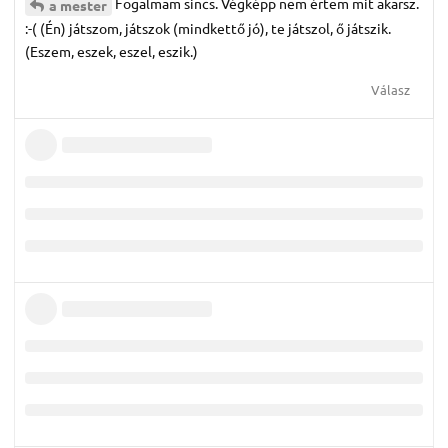
Fogalmam sincs. Végképp nem értem mit akarsz.
a mester
:-( (Én) játszom, játszok (mindkettő jó), te játszol, ő játszik.
(Eszem, eszek, eszel, eszik.)
Válasz