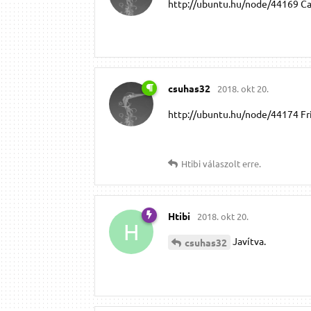
http://ubuntu.hu/node/44169 C
csuhas32
2018. okt 20.
http://ubuntu.hu/node/44174 Fr
Htibi
válaszolt erre.
Htibi
2018. okt 20.
H
Javítva.
csuhas32