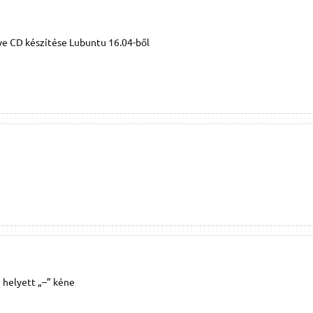
ve CD készítése Lubuntu 16.04-ből
 helyett „–” kéne