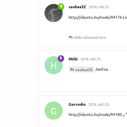
csuhas32
2018. okt 21.
http://ubuntu.hu/node/44176 Li
Htibi
válaszolt erre.
Htibi
2018. okt 21.
H
Javítva.
csuhas32
Gorrodin
2018. okt 23.
G
http://ubuntu.hu/node/44180 „-”