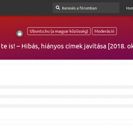
Hun
Ubuntu.hu (a magyar közösség)
Moderáció
 te is! – Hibás, hiányos címek javítása [2018. o