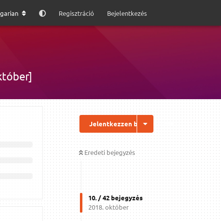
garian
Regisztráció
Bejelentkezés
któber]
Jelentkezzen be a válaszhoz
Eredeti bejegyzés
10
. /
42
bejegyzés
2018. október